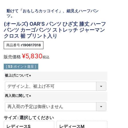
動けて「おもしろカッコイイ」、細見えハーフパン
ツ。
(オールズ) OAR'S パンツ ひざ丈 膝丈 ハーフ
パンツ カーゴパンツ ストレッチ ジャーマン
クロス 裾 プリント入り
商品番号
r190617018
¥
5,830
販売価格
税込
[
53
ポイント進呈 ]
裾上げについて
(
必
須
再入荷に関して
)
(
必
須
サイズ
選択してください
)
レディースS
レディースM