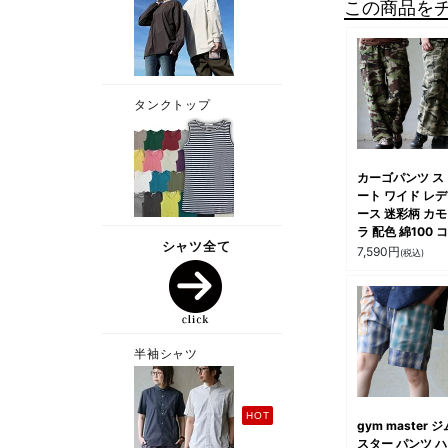
この商品を
カーゴパンツ ス
ート ワイド レ
ース 迷彩柄 カ
ラ 配色 綿100 
トン しっかり生
7,590
円
(税込)
ウエストゴム ラ
ン 体型カバー 
きり カジュアル
リタリー パティ
GENTIL ジャン
gym master 
スター パンツ 