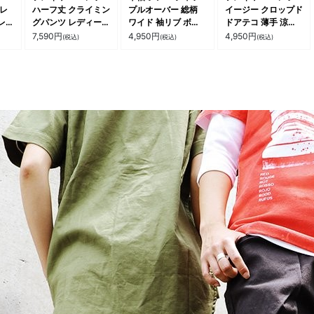
 レ
ハーフ丈 クライミン
プルオーバー 総柄
イージー クロップド
レチ
グパンツ レディース
ワイド 袖リブ ボー
ドアテコ 薄手 涼し
コ
無地 綿100 コット
トネック プルオーバ
い 接触冷感 ドライ
7,590
円
4,950
円
4,950
円
(税込)
(税込)
(税込)
気性
ンツイル ハリ しっ
ー 二の腕 お尻 隠れ
タッチ ストレッチ
トゴ
かり生地 涼しい 軽
る カバー ワイド 涼
ウエストゴム ゆった
きい
い 薄手 ウェビング
しい 大人かわいい
り 体型カバー カジ
ー
ベルト 股上深め ウ
おしゃれ 着痩せ ギ
ュアル 夏 パティ
トド
エストゴム ゆったり
フト OAR’S オール
大きいサイズ 体型カ
ズ
バー カジュアル 夏
パティ