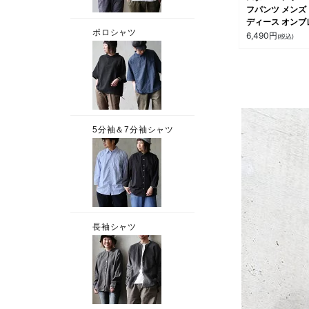
フパンツ メンズ
ディース オンブ
ェック柄 綿100 
6,490
円
(税込)
ットン 薄手 通
ポケット ウエス
ム ゆったり 大
サイズ 体型カバ
カジュアル アウ
ア 夏 パティ