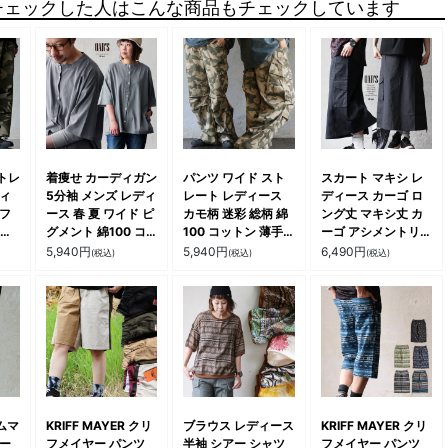
チェックした人はこんな商品もチェックしています
トレ
着痩せ カーディガン
パンツ ワイド スト
スカート マキシ レ
ディ
5分袖 メンズ レディ
レート レディース
ディース カーゴ ロ
モフ
ース 春 夏 ワイド ピ
カモ柄 迷彩 総柄 綿
ング丈 マキシ丈 カ
コッ
グメント 綿100 コ
100 コットン 薄手
ーゴ アシメントリー
地
ットン ピグメント加
軽い 通気性 伸縮性
ギャザー ウエストゴ
5,940
円
5,940
円
6,490
円
(税込)
(税込)
(税込)
クチ
工 しっかり 丈夫 重
ウエストゴム ゆった
ム 薄手 軽量 大人カ
すっ
ね着 色合い 薄手 リ
り 大きいサイズ 体
ジュアル ミリタリー
 ミ
ブ ポケット お尻 二
型カバー カジュアル
パティ OAR’S オー
の腕 カバー カジュ
アメカジ ヴィンテー
ルズ
ティ
アル ゆるカーデ パ
ジ パティ
ティ OAR’S オール
ズ
ジムマ
KRIFF MAYER クリ
ブラウス レディース
KRIFF MAYER クリ
ハー
フメイヤー パンツ
半袖 シアー シャツ
フメイヤー パンツ