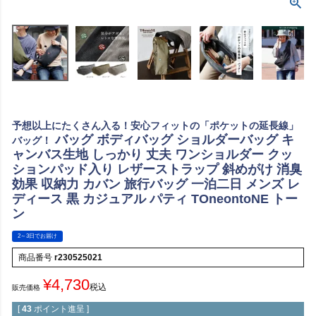
予想以上にたくさん入る！安心フィットの「ポケットの延長線」
バッグ ボディバッグ ショルダーバッグ キ
バッグ！
ャンバス生地 しっかり 丈夫 ワンショルダー クッ
ションパッド入り レザーストラップ 斜めがけ 消臭
効果 収納力 カバン 旅行バッグ 一泊二日 メンズ レ
ディース 黒 カジュアル パティ TOneontoNE トー
ン
2～3日でお届け
商品番号
r230525021
¥
4,730
税込
販売価格
[
43
ポイント進呈 ]