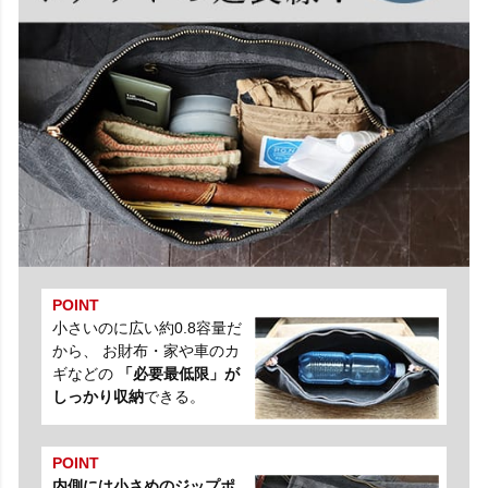
POINT
小さいのに広い約0.8容量だ
から、 お財布・家や車のカ
ギなどの
「必要最低限」が
しっかり収納
できる。
POINT
内側には小さめのジップポ