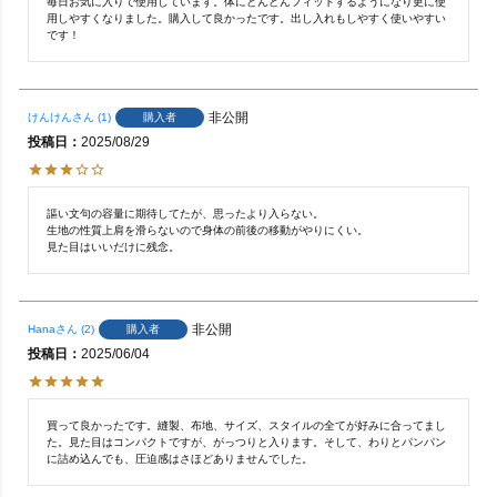
毎日お気に入りで使用しています。体にどんどんフィットするようになり更に使
用しやすくなりました。購入して良かったです。出し入れもしやすく使いやすい
です！
非公開
購入者
けんけん
1
投稿日
2025/08/29
謳い文句の容量に期待してたが、思ったより入らない。

生地の性質上肩を滑らないので身体の前後の移動がやりにくい。

見た目はいいだけに残念。
非公開
購入者
Hana
2
投稿日
2025/06/04
買って良かったです。縫製、布地、サイズ、スタイルの全てが好みに合ってまし
た。見た目はコンパクトですが、がっつりと入ります。そして、わりとパンパン
に詰め込んでも、圧迫感はさほどありませんでした。