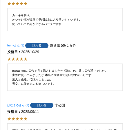
カーキを購入

オシャレ感が抜群で予想以上に入り使いやすいです。

奈良県
50代
女性
購入者
berry
1
投稿日
2025/10/29
Instagramの広告で見て購入しましたが 収納、色、共に広告通りでした。

実際に使ってみましたが 本当に大容量で使いやすかったです。

主人と色違いで購入しました。

男女共に使えるのも嬉しいです。
非公開
購入者
はなまる
1
投稿日
2025/09/11