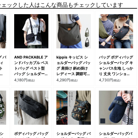
チェックした人はこんな商品もチェックしています
 バ
AND PACKABLE ア
kippis キッピス シ
バッグ ボディバッグ
ディ
ンドパッカブル ベス
ョルダーバッグ バッ
ショルダーバッグ キ
ト
トバッグ ベスト型
グ 肩掛け 斜め掛け
ャンバス生地 しっか
しっ
バッグ ショルダーバ
レディース 調節可能
り 丈夫 ワンショル
ト
ッグ 2WAY ジップ
無地 ナイロン 撥水
ダー クッションパッ
4,180
円
4,290
円
4,730
円
(税込)
(税込)
(税込)
イズ
ポケット 綿100 コ
タフ 丈夫 大容量 多
ド入り レザーストラ
ィ
ットン しっかり生地
ポケット カジュアル
ップ 斜めがけ 消臭
軽い 動きやすい ア
お出掛け 1泊2日 北
効果 収納力 カバン
ウトドア 釣り 自転
欧 通勤 パティ
旅行バッグ 一泊二日
車 キャンプ 散歩 カ
メンズ レディース
ジュアル お出掛け
黒 カジュアル パテ
パティ
ィ TOneontoNE ト
ーン
 シ
ボディバッグ バッグ
ショルダーバッグ バ
ショルダーバッグバ