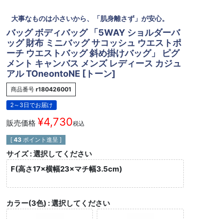
大事なものは小さいから、「肌身離さず」が安心。
バッグ ボディバッグ 「5WAY ショルダーバ
ッグ 財布 ミニバッグ サコッシュ ウエストポ
ーチ ウエストバッグ 斜め掛けバッグ」 ピグ
メント キャンバス メンズ レディース カジュ
アル TOneontoNE [トーン]
商品番号
r180426001
2～3日でお届け
¥
4,730
販売価格
税込
[
43
ポイント進呈 ]
サイズ
選択してください
F(高さ17×横幅23×マチ幅3.5cm)
カラー(3色)
選択してください