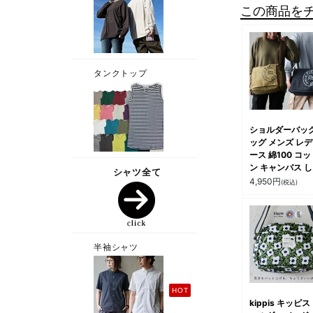
この商品を
ショルダーバッグ
ッグ メンズ レ
ース 綿100 コッ
ン キャンバス 
かり生地 プリン
4,950
円
(税込)
多収納 大きいサ
カジュアル パテ
kippis キッピス