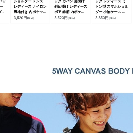
バッ
ショルダー メンズ
ッグ カバン 肩掛け
ッグ レディース ミ
ィー
レディース ナイロン
斜め掛け レディース
トン型 スマホショル
ダブ
裏地付き 内ポケット
ボア 総柄 内ポケッ
ダー 小物ケース シ
ポケ
軽い ショルダーベル
ト付き スナップボタ
ープボア 無地 レオ
3,520
円
3,520
円
3,850
円
(税込)
(税込)
(税込)
地
ト 調整可 お出掛け
ン B5 収納 秋 冬 カ
パード ショルダース
しゃ
旅行 アウトドア パ
ジュアル パティ
トラップ 調節可 お
フト
ティ
出かけ 秋 冬 カジュ
 カ
アル パティ le colis
ルコリ