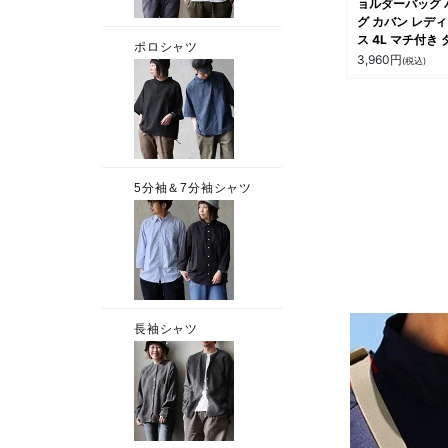
ョルダーバッグ 
グ カバン レデ
ス 4L マチ付き 
ルジップ 多収納
3,960
円
(税込)
ット しっかり生
北欧風 北欧 お
れ ブランド ギ
贈り物 お出掛け
ジュアル パティ