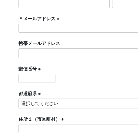
(
必
須
Ｅメールアドレス
)
(
必
須
携帯メールアドレス
)
郵便番号
(
必
須
都道府県
)
(
必
須
住所１（市区町村）
)
(
必