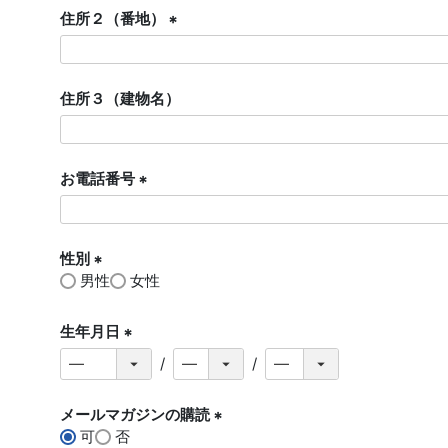
須
住所２（番地）
)
(
必
須
住所３（建物名）
)
お電話番号
(
必
須
性別
)
男性
女性
(
必
須
生年月日
)
(
必
須
メールマガジンの購読
)
可
否
(