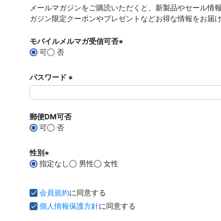
メールマガジンをご購読いただくと、新製品やセール情
必
ガジン限定クーポンやプレゼントなどお得な情報をお届
須
)
モバイルメルマガ受信可否
可
否
(
必
須
パスワード
)
(
必
須
郵便DM可否
)
可
否
性別
指定なし
男性
女性
(
必
須
会員規約
に同意する
)
個人情報保護方針
に同意する