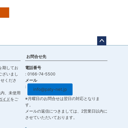
ペー
ジト
お問合せ先
ップ
へ
を期してお
電話番号
ございまし
0166-74-5500
らせくださ
メール
info@paty-net.jp
以内、未使用
※月曜日のお問合せは翌日の対応となりま
ガイド
をご
す。
メールの返信につきましては、2営業日以内に
させていただいております。