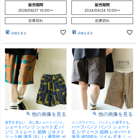
販売期間
販売期間
2026/06/27 10:00
〜
2024/04/24 10:00
〜
在庫切れ
在庫切れ
詳細を見る
詳細を見る
他の画像を見る
他の画像を見る
派手すぎない、涼し気ショートパンツ。
メンズライクに、パッとした派手さも。
ショートパンツ ショート丈 パ
ハーフパンツ パンツ ショート
ンツ ストレート 総柄 ジオメト
丈 レディース 総柄 レオパード
リック柄 薄手 涼しい 通気性 ポ
派手 綿100％ ツイル 丈夫 しっ