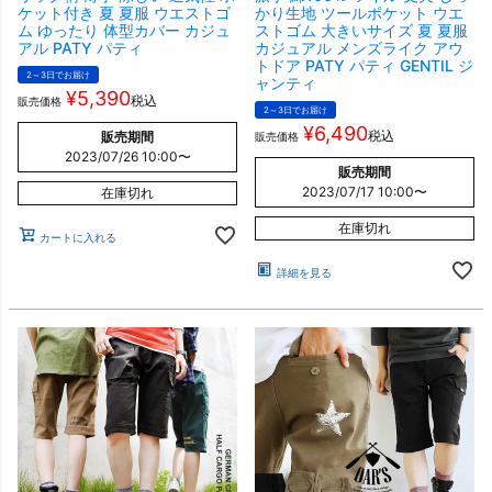
ケット付き 夏 夏服 ウエストゴ
かり生地 ツールポケット ウエ
ム ゆったり 体型カバー カジュ
ストゴム 大きいサイズ 夏 夏服
アル PATY パティ
カジュアル メンズライク アウ
トドア PATY パティ GENTIL ジ
2～3日でお届け
ャンティ
¥
5,390
税込
販売価格
2～3日でお届け
¥
6,490
税込
販売期間
販売価格
2023/07/26 10:00
〜
販売期間
2023/07/17 10:00
〜
在庫切れ
在庫切れ
カートに入れる
詳細を見る