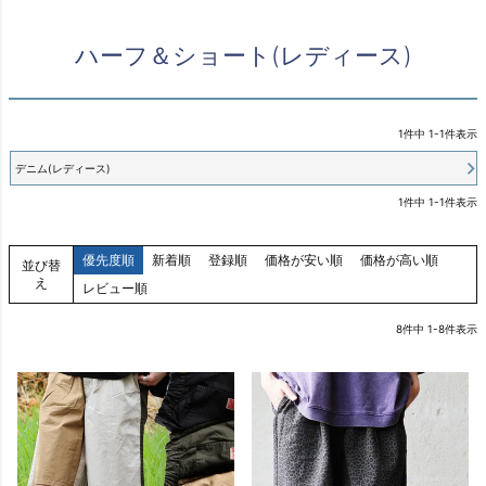
ハーフ＆ショート(レディース)
1
件中
1
-
1
件表示
デニム(レディース)
1
件中
1
-
1
件表示
優先度順
新着順
登録順
価格が安い順
価格が高い順
並び替
え
レビュー順
8
件中
1
-
8
件表示