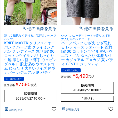
他の画像を見る
他の画像を見る
涼しく抵抗なく穿ける、私好みのハーフ
いつものコーディネートを盛り上げる、
パンツ。
大人好みのレオパード。
KRIFF MAYER クリフメイヤー
ハーフパンツ ひざ丈 ひざ隠れ
パンツ ハーフ丈 クライミング
る レディース レオパード 総柄
パンツ レディース 無地 綿100
綿100 コットン ツイル 軽い ウ
コットンツイル ハリ しっかり
エストゴム ゆったり 体型カバ
生地 涼しい 軽い 薄手 ウェビン
ー カジュアル アメカジ 夏 パテ
グベルト 股上深め ウエストゴ
ィ GENTIL ジャンティ
ム ゆったり 大きいサイズ 体型
2～3日でお届け
カバー カジュアル 夏 パティ
¥
6,490
税込
販売価格
2～3日でお届け
¥
7,590
税込
販売期間
販売価格
2026/06/27 10:00
〜
販売期間
2025/07/27 10:00
〜
在庫切れ
詳細を見る
詳細を見る