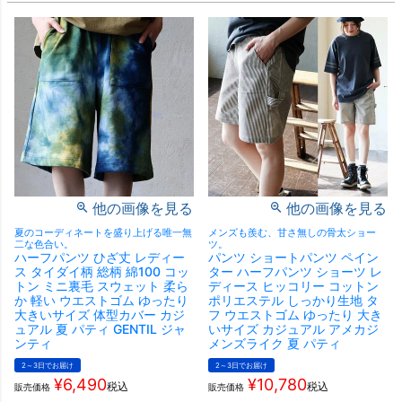
他の画像を見る
他の画像を見る
夏のコーディネートを盛り上げる唯一無
メンズも羨む、甘さ無しの骨太ショー
二な色合い。
ツ。
ハーフパンツ ひざ丈 レディー
パンツ ショートパンツ ペイン
ス タイダイ柄 総柄 綿100 コッ
ター ハーフパンツ ショーツ レ
トン ミニ裏毛 スウェット 柔ら
ディース ヒッコリー コットン
か 軽い ウエストゴム ゆったり
ポリエステル しっかり生地 タ
大きいサイズ 体型カバー カジ
フ ウエストゴム ゆったり 大き
ュアル 夏 パティ GENTIL ジャ
いサイズ カジュアル アメカジ
ンティ
メンズライク 夏 パティ
2～3日でお届け
2～3日でお届け
¥
6,490
¥
10,780
税込
税込
販売価格
販売価格