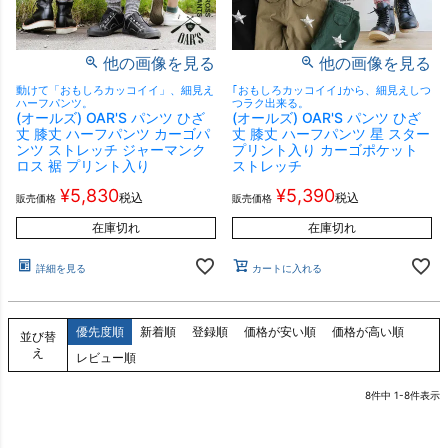
他の画像を見る
他の画像を見る
動けて「おもしろカッコイイ」、細見え
｢おもしろカッコイイ｣から、細見えしつ
ハーフパンツ。
つラク出来る。
(オールズ) OAR'S パンツ ひざ
(オールズ) OAR'S パンツ ひざ
丈 膝丈 ハーフパンツ カーゴパ
丈 膝丈 ハーフパンツ 星 スター
ンツ ストレッチ ジャーマンク
プリント入り カーゴポケット
ロス 裾 プリント入り
ストレッチ
¥
5,830
¥
5,390
税込
税込
販売価格
販売価格
在庫切れ
在庫切れ
詳細を見る
カートに入れる
優先度順
新着順
登録順
価格が安い順
価格が高い順
並び替
え
レビュー順
8
件中
1
-
8
件表示