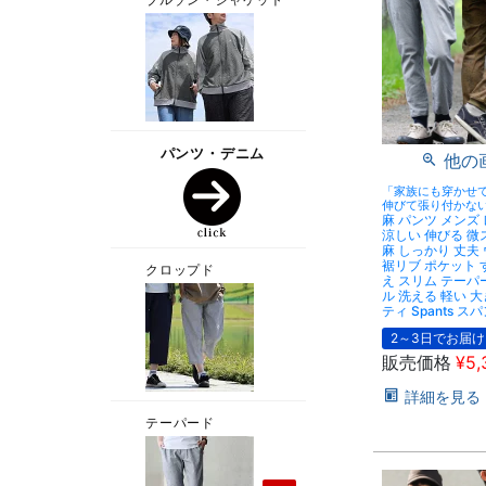
他の
「家族にも穿かせ
伸びて張り付かな
麻 パンツ メンズ
涼しい 伸びる 微
麻 しっかり 丈夫
裾リブ ポケット 
え スリム テーパ
ル 洗える 軽い 
ティ Spants ス
2～3日でお届け
販売価格
¥
5,
詳細を見る