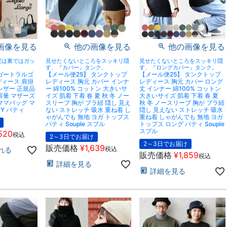
画像を見る
他の画像を見る
他の画像を見る
実は裏ではガッ
見せたくないところをスッキリ隠
見せたくないところをスッキリ隠
す、『カバー』タンク。
す、『ロングカバー』タンク。
o レガートラルゴ
【メール便25】 タンクトップ
【メール便25】 タンクトップ
ディース 肩掛
レディース 胸元 カバー インナ
レディース 胸元 カバー ロング
レザー 正規品
ー 綿100% コットン 大きいサ
丈 インナー 綿100% コットン
容量 マザーズ
イズ 肌着 下着 春 夏 秋 冬 ノー
大きいサイズ 肌着 下着 春 夏
ママバッグ マ
スリーブ 胸が ブラ紐 隠し 見え
秋 冬 ノースリーブ 胸が ブラ紐
Y パティ
ない ストレッチ 吸水 重ね着 し
隠し 見えない ストレッチ 吸水
ゃがんでも 無地 ヨガ トップス
重ね着 しゃがんでも 無地 ヨガ
パティ Souple スプル
トップス ロング パティ Souple
スプル
520
税込
2～3日でお届け
2～3日でお届け
販売価格
¥
1,639
税込
れる
販売価格
¥
1,859
税込
詳細を見る
詳細を見る