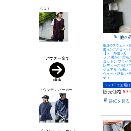
他の
細身のスウェット
柔らかアクセント
【メール便50】 
ッツ 暖かい 柔らか
コットン フライス
レディース 裾リブ
ジュアル 心地いい
ウェット感覚 パティ
ティ
2～3日でお届け
販売価格
¥
3,
詳細を見る