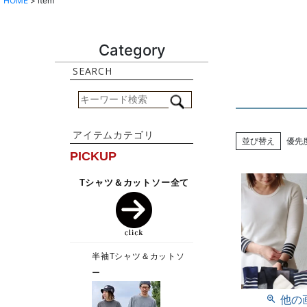
HOME
item
Category
並び替え
優先
他の