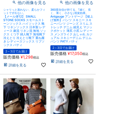
他の画像を見る
他の画像を見る
シャリっと蒸れない、柔らかフィ
360度自信が持てる、｢細く、長
ットでずれない。
く、薄く、小さな｣視覚効果。
【メール便12】 SMALL
Antgauge アントゲージ 【裾上
STONE SOCKS スモールスト
げ無料】パンツ スキニー スキ
ーンソックス ハイソックス 靴
ニーパンツ ジーンズ スリム ス
下 リネンソックス 日本製 レデ
トレッチ デニム 細見え マジッ
ィース 麻混 リネン混 無地 ソッ
クポケット 薄尻 小尻 レディー
クス くつ下 婦人靴下 無地靴下
ス メンズライク おしゃれ カジ
冷えとり 冷えとり靴下 重ね履
ュアル スキニーデニム デニム
き レディースソックス リブソ
パンツ PATY パティ
ックス パティ
2～3日でお届け
2～3日でお届け
販売価格
¥
17,050
税込
販売価格
¥
1,298
税込
詳細を見る
詳細を見る