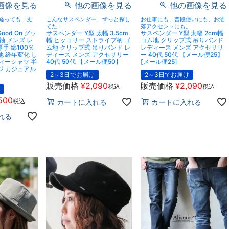
画像を見る
他の画像を見る
他の画像を見る
経っても、丈
こんなサスペンダー、ずっと探し
お仕事にも、普段使いにも、お洒
。
てた！
落アクセントにも。
ood On グッ
サスペンダー Y型 太幅 3.5cm
サスペンダー Y型 太幅 2cm幅
袖 メンズ レ
幅 ヒッコリー ストライプ柄 ゴ
ゴム地 クリップ式 吊りバンド
手 綿100％
ム地 クリップ式 吊りバンド レ
レディース メンズ アクセサリ
地 経年変化 し
ディース メンズ アクセサリー
ー 40代 50代 【メール便25】
ティーシャツ 半
40代 50代 【メール便50】
[メール便25]
ジ カジュアル
2～3日でお届け
2～3日でお届け
販売価格
¥
2,090
販売価格
¥
2,090
税込
税込
500
税込
カートに入れる
カートに入れる
れる