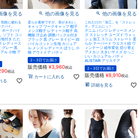
画像を見る
他の画像を見る
他の画像を見る
、気軽に被れる
柔らか素材ですが、形がきれい。
これだけの「加工」を「ストレッ
ークパイ。
キャップ ワークキャップ 帽子
チ」デニムにっ！
イ ポークパイ
デニム パンツ レディース メン
メンズ帽子 レディース帽子 高
し ソフト コッ
ズ ストレッチ ユーズド ウォッ
機能 汗止め 調整バックル付き
裏地付き たた
シュ 加工 スリム ストレート 柔
ブラック 黒 グレー ネイビー 紺
ズ レディース
らか テーパード ウエスト紐 ヴ
パイルコットン生地 カジュア
 グレー 黒
ィンテージ 経年変化 切り替え
ル メンズ レディース ぼうし 小
ュアル 小物 ア
アメカジ 大きいサイズ かっこ
物 アウトドア パティ
いい カジュアル パティ
2～3日でお届け
ALISTAIR アリステア
販売価格
¥
3,960
税込
2～3日でお届け
290
税込
販売価格
¥
8,910
税込
カートに入れる
れる
詳細を見る