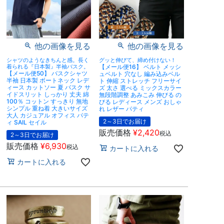
他の画像を見る
他の画像を見る
シャツのようなきちんと感。長く
グッと伸びて、締め付けない！
着られる『日本製』半袖バスク。
【メール便16】 ベルト メッシ
【メール便50】 バスクシャツ
ュベルト 穴なし 編み込みベル
半袖 日本製 ボートネック レデ
ト 伸縮 ストレッチ フリーサイ
ィース カットソー 夏 バスク サ
ズ 太さ 選べる ミックスカラー
イドスリット しっかり 丈夫 綿
無段階調整 あみこみ 伸びる の
100％ コットン すっきり 無地
びる レディース メンズ おしゃ
シンプル 重ね着 大きいサイズ
れ レザー パティ
大人 カジュアル オフィス パテ
2～3日でお届け
ィ SAIL セイル
販売価格
¥
2,420
税込
2～3日でお届け
販売価格
¥
6,930
税込
カートに入れる
カートに入れる