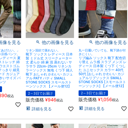
画像を見る
他の画像を見る
他の画像を見る
てあげたい。」
リネン混紡で蒸れない。
丸一日履いていても、靴下跡が付
い涼感パンツ。
靴下 ソックス レディース 日本
きにくい。
 レディース 夏
リブ編み ソックス 靴下 配色切
製 ミドル丈 スリークォーター
ストレッチ 綿
り替え ムラ感 スラブ メンズ レ
丈 柔らか 綿 麻 混 蒸れない サ
 ウエストゴム
ディース 日本製 くつ下 くつし
ラサラ 22cm-25cm リネンカ
すっきり 細見
た ユニセックス カラー 40代
ラーソックス 無地 くつ下 婦人
ード カジュア
50代 |おしゃれ かわいい カジ
靴下 おしゃれ かわいい カジュ
大きいサイズ パ
ュアルリブソックス SMALL
アル PATY パティ SMALL
パンツ
STONE SOCKS [スモールスト
STONE SOCKS スモールスト
ーンソックス] 【メール便12】
ーンソックス 【メール便12】
2～3日でお届け
2～3日でお届け
390
税込
販売価格
¥
1,056
販売価格
¥
946
税込
税込
詳細を見る
詳細を見る