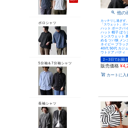
他の
カッチリし過ぎず
「スウェット」ポ
ハット ポークパ
ハット 帽子 ぼう
トンスウェット 
める ツバ狭 メン
ネイビー ブラック
40代 50代 カジ
ウトドア パティ
2～3日でお届け
販売価格
¥
4,
カートに入