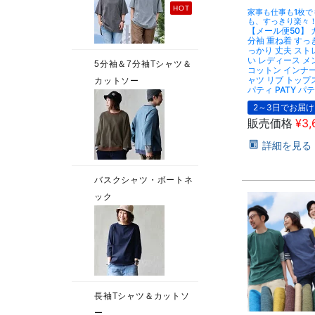
家事も仕事も1枚で
も、すっきり楽々
【メール便50】 
分袖 重ね着 すっ
っかり 丈夫 スト
い レディース メン
コットン インナー
ャツ リブ トップ
パティ PATY パ
2～3日でお届け
販売価格
¥
3,
詳細を見る