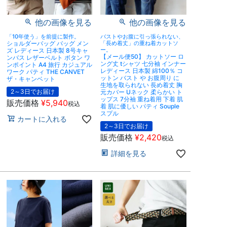
他の画像を見る
他の画像を見る
「10年使う」を前提に製作。
バストやお腹に引っ張られない、
ショルダーバッグ バッグ メン
「長め着丈」の重ね着カットソ
ー。
ズ レディース 日本製 8号キャ
【メール便50】 カットソー ロ
ンバス レザーベルト ボタン ワ
ング丈 tシャツ 七分袖 インナー
ンポイント A4 旅行 カジュアル
レディース 日本製 綿100％ コ
ワーク パティ THE CANVET
ットン バスト や お腹周り に
ザ・キャンベット
生地を取られない 長め着丈 胸
2～3日でお届け
元カバー Uネック 柔らかい ト
ップス 7分袖 重ね着用 下着 肌
販売価格
¥
5,940
税込
着 肌に優しい パティ Souple
スプル
カートに入れる
2～3日でお届け
販売価格
¥
2,420
税込
詳細を見る