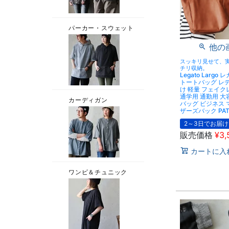
他の
スッキリ見せて、
チリ収納。
Legato Larg
トートバッグ レ
け 軽量 フェイク
通学用 通勤用 大
バッグ ビジネス 
ザーズバック PAT
2～3日でお届け
販売価格
¥
3,
カートに入