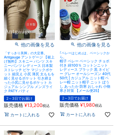
他の画像を見る
他の画像を見る
「すっきり美脚」の大定番。
｢ベレーはじめ｣は、ベーシックか
Antgauge アントゲージ 【裾上
ら。
帽子 ベレー ベーシック チョボ
げ無料】スキニー パンツ スキ
付き 綿100％ コットンニット
ニーパンツ レディース 日本製
レディース ブラック 黒 ネイビ
ストレッチ ピケ マジックポケ
ー グレー オールシーズン 40代
ット 細見え 小尻 薄尻 太ももを
50代 | カジュアル ニット帽 ベ
細く見せるポケット 引き締ま
レー帽 ニット帽子 ニット ぼう
った小尻に見せるポケット カ
し あったか 防寒 おしゃれ 小物
ジュアル シンプル メンズライ
寒さ対策 【メール便25】
ク PATY パティ
2～3日でお届け
2～3日でお届け
販売価格
¥
1,980
販売価格
¥
13,200
税込
税込
カートに入れる
カートに入れる