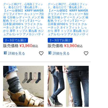
グーンと伸びて、心地良くフィッ
グーンと伸びて、心地良くフィッ
ト。着るだけで「重ね着上手」。
ト。着るだけで「重ね着上手」。
【メール便50】 KRIFF MAYER
【メール便50】 KRIFF MAYER
クリフメイヤー カットソー 7分
クリフメイヤー カットソー 5分
袖 七分袖 レディース メンズ 袖
袖 五分袖 レディース メンズ 袖
配色 ライン ラインT 2トーン
配色 ライン ラインT 2トーン
日本製 綿100％ フライス クル
日本製 綿100％ フライス クル
ーネック タイトフィット しっ
ーネック タイトフィット しっ
かり 厚手 トップス 重ね着 カジ
かり 厚手 トップス 重ね着 カジ
ュアル tシャツ アメカジ パティ
ュアル tシャツ アメカジ パティ
2～3日でお届け
2～3日でお届け
販売価格
¥
3,960
販売価格
¥
3,960
税込
税込
詳細を見る
詳細を見る