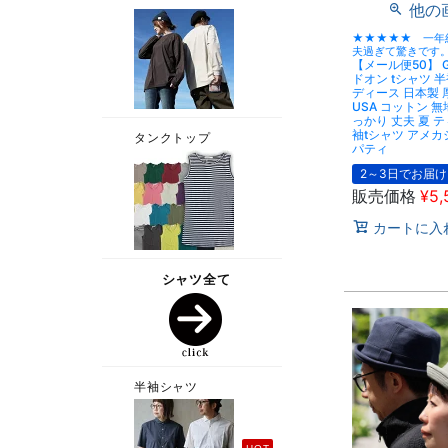
他の
★★★★★ 一年
夫過ぎて驚きです
【メール便50】 G
ドオン tシャツ 半
ディース 日本製 厚
USA コットン 無
っかり 丈夫 夏 
袖tシャツ アメカ
パティ
2～3日でお届け
販売価格
¥
5,
カートに入