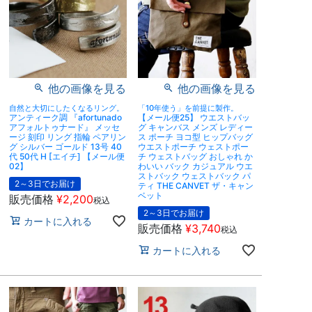
他の画像を見る
他の画像を見る
自然と大切にしたくなるリング。
「10年使う」を前提に製作。
アンティーク調 『afortunado
【メール便25】 ウエストバッ
アフォルトゥナード』 メッセ
グ キャンバス メンズ レディー
ージ 刻印 リング 指輪 ペアリン
ス ポーチ ヨコ型 ヒップバッグ
グ シルバー ゴールド 13号 40
ウエストポーチ ウェストポー
代 50代 H [エイチ] 【メール便
チ ウェストバッグ おしゃれ か
02】
わいい バック カジュアル ウエ
ストバック ウェストバック パ
2～3日でお届け
ティ THE CANVET ザ・キャン
ベット
販売価格
¥
2,200
税込
2～3日でお届け
カートに入れる
販売価格
¥
3,740
税込
カートに入れる