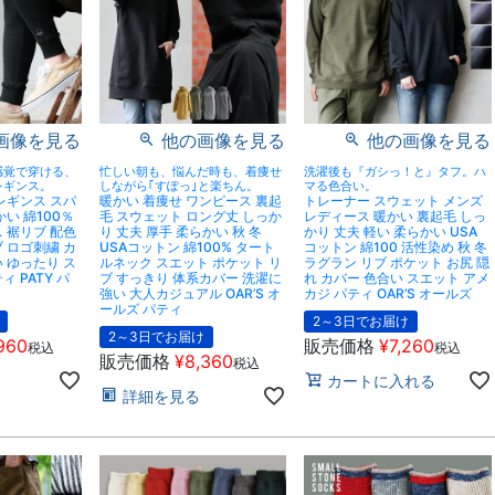
画像を見る
他の画像を見る
他の画像を見る
感覚で穿ける、
忙しい朝も、悩んだ時も、着痩せ
洗濯後も『ガシっ！と』タフ。ハ
レギンス。
しながら｢すぽっ｣と楽ちん。
マる色合い。
レギンス スパ
暖かい 着痩せ ワンピース 裏起
トレーナー スウェット メンズ
い 綿100％
毛 スウェット ロング丈 しっか
レディース 暖かい 裏起毛 しっ
 裾リブ 配色
り 丈夫 厚手 柔らかい 秋 冬
かり 丈夫 軽い 柔らかい USA
 ロゴ刺繍 カ
USAコットン 綿100% タート
コットン 綿100 活性染め 秋 冬
 ゆったり ス
ルネック スエット ポケット リ
ラグラン リブ ポケット お尻 隠
 PATY パ
ブ すっきり 体系カバー 洗濯に
れ カバー 色合い スエット アメ
強い 大人カジュアル OAR’S オ
カジ パティ OAR’S オールズ
ールズ パティ
2～3日でお届け
2～3日でお届け
960
販売価格
¥
7,260
税込
税込
販売価格
¥
8,360
税込
カートに入れる
詳細を見る