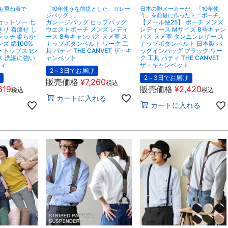
も重ね着で
「10年使うを前提とした、ガレー
日本の鞄メーカーが、「10年使
！
ジバッグ。」
う」を前提に作ったミニポーチ。
カットソー 七
ガレージバッグ ヒップバッグ
【メール便25】 ポーチ メンズ
きり 着痩せ し
ウエストポーチ メンズ レディ
レディース Mサイズ 8号キャン
レッチ 柔らか
ース 8号キャンバス ヌメ革 ス
バス ヌメ革 タンニンレザー ス
ズ 綿100%
ナップボタンベルト ワーク 工
ナップボタンベルト 日本製 バ
 トップス tシ
具 パティ THE CANVET ザ・キ
ッグインバッグ ブラック ワー
ス 洗濯に強い
ャンベット
ク 工具 パティ THE CANVET
ティ
ザ・キャンベット
2～3日でお届け
2～3日でお届け
販売価格
¥
7,260
税込
619
販売価格
¥
2,420
税込
税込
カートに入れる
カートに入れる