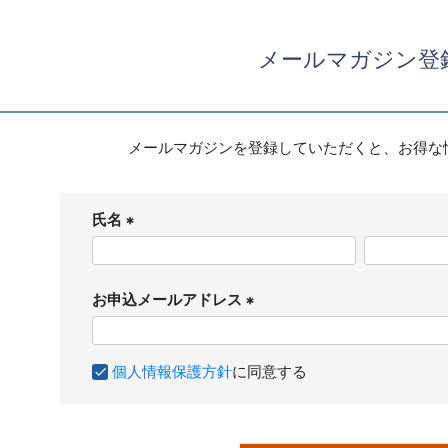
メールマガジン登
メールマガジンを登録していただくと、お得な
氏名
(
必
須
お申込メールアドレス
)
(
必
個人情報保護方針
に同意する
須
)