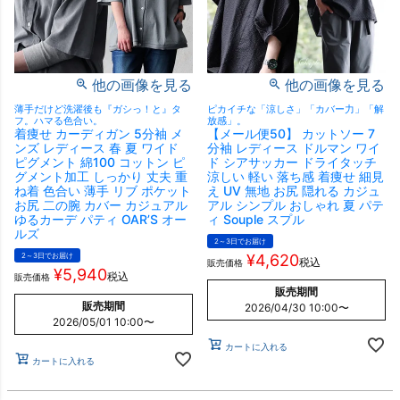
他の画像を見る
他の画像を見る
薄手だけど洗濯後も『ガシっ！と』タ
ピカイチな「涼しさ」「カバー力」「解
フ。ハマる色合い。
放感」。
着痩せ カーディガン 5分袖 メ
【メール便50】 カットソー 7
ンズ レディース 春 夏 ワイド
分袖 レディース ドルマン ワイ
ピグメント 綿100 コットン ピ
ド シアサッカー ドライタッチ
グメント加工 しっかり 丈夫 重
涼しい 軽い 落ち感 着痩せ 細見
ね着 色合い 薄手 リブ ポケット
え UV 無地 お尻 隠れる カジュ
お尻 二の腕 カバー カジュアル
アル シンプル おしゃれ 夏 パテ
ゆるカーデ パティ OAR’S オー
ィ Souple スプル
ルズ
2～3日でお届け
2～3日でお届け
¥
4,620
税込
販売価格
¥
5,940
税込
販売価格
販売期間
販売期間
2026/04/30 10:00
〜
2026/05/01 10:00
〜
カートに入れる
カートに入れる