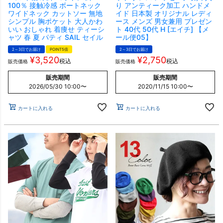
100％ 接触冷感 ボートネック
り アンティーク加工 ハンドメ
ワイドネック カットソー 無地
イド 日本製 オリジナル レディ
シンプル 胸ポケット 大人かわ
ース メンズ 男女兼用 プレゼン
いい おしゃれ 着痩せ ティーシ
ト 40代 50代 H [エイチ] 【メ
ャツ 春 夏 パティ SAIL セイル
ール便05】
2～3日でお届け
POINT5倍
2～3日でお届け
¥
3,520
¥
2,750
税込
税込
販売価格
販売価格
販売期間
販売期間
2026/05/30 10:00
〜
2020/11/15 10:00
〜
カートに入れる
カートに入れる