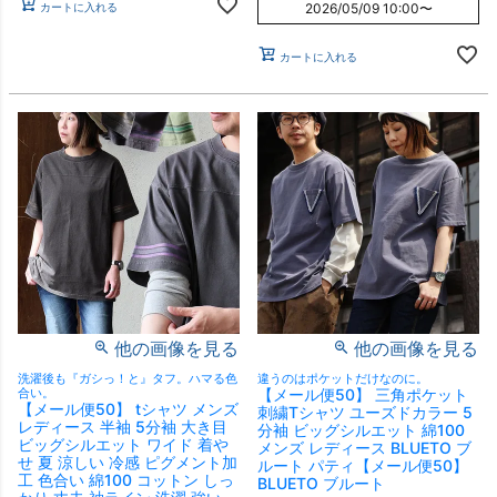
カートに入れる
2026/05/09 10:00
〜
カートに入れる
他の画像を見る
他の画像を見る
洗濯後も『ガシっ！と』タフ。ハマる色
違うのはポケットだけなのに。
合い。
【メール便50】 三角ポケット
【メール便50】 tシャツ メンズ
刺繍Tシャツ ユーズドカラー 5
レディース 半袖 5分袖 大き目
分袖 ビッグシルエット 綿100
ビッグシルエット ワイド 着や
メンズ レディース BLUETO ブ
せ 夏 涼しい 冷感 ピグメント加
ルート パティ【メール便50】
工 色合い 綿100 コットン しっ
BLUETO ブルート