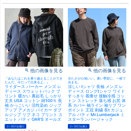
他の画像を見る
他の画像を見る
『あなたはこれを乗り越えることができ
冷たさが心地いい。暑い季節に、一枚で
たんだ。今だって出来るよ。』
決まる。
ライダース パーカー メンズ レ
涼しい tシャツ 長袖 メンズ レ
ディース スウェットバック プ
ディース ロングtシャツ ワイド
リント 暖かい 裏起毛 しっかり
すっきり 着痩せ 接触冷感 コッ
丈夫 USA コットン 綿100％ 長
トン ストレッチ 落ち感 お尻 体
袖 かっこいい 活性染め ジップ
系 カバー 袖ライン 袖リブ ワン
アップ アメカジ バイカー ダブ
ポイント 王冠 刺繍 長t カジュ
ルジップ リブ ネコ プリント ス
アル パティ Mr.Lumberjack ミ
エット パティ OAR’S オールズ
スターランバージャック
2～3日でお届け
2～3日でお届け