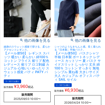
他の画像を見る
他の画像を見る
細身のスウェット感覚で穿ける、柔らか
シャツのようなきちんと感。長く着られ
アクセントレギンス。
る『日本製』半袖バスク。
【メール便50】 レギンス スパ
【メール便50】 バスクシャツ
ッツ 暖かい 柔らかい 綿100％
半袖 日本製 ボートネック レデ
コットン フライス 裾リブ 配色
ィース カットソー 夏 バスク サ
レディース 裾リブ ロゴ刺繍 カ
イドスリット しっかり 丈夫 綿
ジュアル 心地いい ゆったり ス
100％ コットン すっきり 無地
ウェット感覚 パティ PATY パ
シンプル 重ね着 大きいサイズ
ティ
大人 カジュアル オフィス パテ
ィ SAIL セイル
2～3日でお届け
¥
3,960
2～3日でお届け
税込
販売価格
¥
6,930
税込
販売価格
販売期間
販売期間
2025/09/03 10:00
〜
2026/04/24 10:00
〜