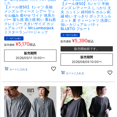
し力。
【メール便50】 tシャツ 半袖
【メール便50】 tシャツ 長袖
メンズ レディース しっかり 丈
メンズ レディース シアー ラッ
夫 コットン 綿100％ ホルン刺
セル編み 着やせ ワイド 体系カ
繍 軽い すっきり ボックスシル
バー 落ち感 透け感 軽い 重ね着
エット 夏 ティーシャツ 洗濯に
クレイジー 大きいサイズ カジ
強い カジュアル パティ
ュアル パティ Mr.Lumberjack
BLUETO ブルート
ミスターランバージャック
2～3日でお届け
2～3日でお届け
¥
5,390
税込
販売価格
¥
5,170
税込
販売価格
販売開始前です。
販売期間
販売期間
2026/05/11 10:00
〜
2026/08/09 10:00
〜
カートに入れる
カートに入れる