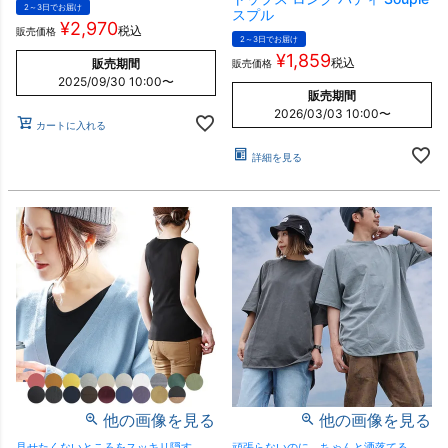
2～3日でお届け
スプル
¥
2,970
税込
販売価格
2～3日でお届け
¥
1,859
税込
販売期間
販売価格
2025/09/30 10:00
〜
販売期間
2026/03/03 10:00
〜
カートに入れる
詳細を見る
他の画像を見る
他の画像を見る
見せたくないところをスッキリ隠す、
頑張らないのに、ちゃんと洒落てる。