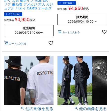
かり 丈夫 袖ライン 洗濯 強い
2～3日でお届け
リブ 重ね着 アメカジ 大人 カジ
¥
4,950
ュアル パティ OAR’S オールズ
税込
販売価格
2～3日でお届け
販売期間
¥
4,950
税込
販売価格
2026/05/04 10:00
〜
販売期間
カートに入れる
2026/05/05 10:00
〜
カートに入れる
他の画像を見る
他の画像を見る