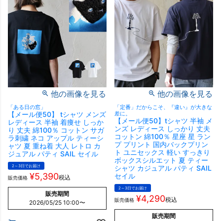
他の画像を見る
他の画像を見る
「ある日の窓」
「定番」だからこそ、『違い』が大きな
【メール便50】 tシャツ メンズ
差に。
【メール便50】tシャツ 半袖 メ
レディース 半袖 着痩せ しっか
ンズ レディース しっかり 丈夫
り 丈夫 綿100％ コットン サガ
コットン 綿100％ 星座 星 ラン
ラ刺繍 ネコ アップル ティーシ
プ プリント 国内バックプリン
ャツ 夏 重ね着 大人 レトロ カ
ト ユニセックス 軽い すっきり
ジュアル パティ SAIL セイル
ボックスシルエット 夏 ティー
2～3日でお届け
シャツ カジュアル パティ SAIL
¥
5,390
セイル
税込
販売価格
2～3日でお届け
販売期間
¥
4,290
税込
販売価格
2026/05/25 10:00
〜
販売期間