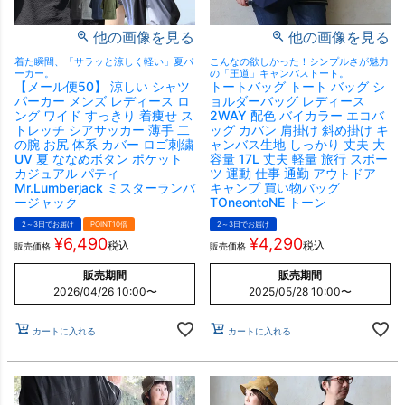
他の画像を見る
他の画像を見る
着た瞬間、「サラッと涼しく軽い」夏パ
こんなの欲しかった！シンプルさが魅力
ーカー。
の「王道」キャンバストート。
【メール便50】 涼しい シャツ
トートバッグ トート バッグ シ
パーカー メンズ レディース ロ
ョルダーバッグ レディース
ング ワイド すっきり 着痩せ ス
2WAY 配色 バイカラー エコバ
トレッチ シアサッカー 薄手 二
ッグ カバン 肩掛け 斜め掛け キ
の腕 お尻 体系 カバー ロゴ刺繍
ャンバス生地 しっかり 丈夫 大
UV 夏 ななめボタン ポケット
容量 17L 丈夫 軽量 旅行 スポー
カジュアル パティ
ツ 運動 仕事 通勤 アウトドア
Mr.Lumberjack ミスターランバ
キャンプ 買い物バッグ
ージャック
TOneontoNE トーン
2～3日でお届け
POINT10倍
2～3日でお届け
¥
6,490
¥
4,290
税込
税込
販売価格
販売価格
販売期間
販売期間
2026/04/26 10:00
〜
2025/05/28 10:00
〜
カートに入れる
カートに入れる