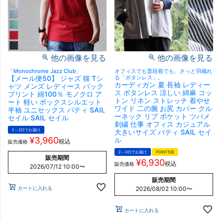
他の画像を見る
他の画像を見る
「Monochrome Jazz Club」
オフィスでも普段着でも、さっと羽織れ
【メール便50】 ジャズ 猫 Tシ
る「ボタンレス」。
カーディガン 夏 長袖 レディー
ャツ メンズ レディース バック
ス ボタンレス 涼しい 綿麻 コッ
プリント 綿100％ モノクロ ア
トン リネン ストレッチ 着やせ
ート 軽い ボックスシルエット
ワイド 二の腕 お尻 カバー クル
半袖 ユニセックス パティ SAIL
ーネック リブ ポケット ツバメ
セイル SAIL セイル
刺繍 仕事 オフィス カジュアル
2～3日でお届け
大きいサイズ パティ SAIL セイ
¥
3,960
ル
税込
販売価格
2～3日でお届け
POINT5倍
販売期間
¥
6,930
税込
販売価格
2026/07/12 10:00
〜
販売期間
カートに入れる
2026/08/02 10:00
〜
カートに入れる