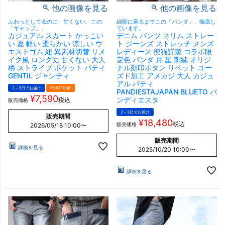
他の画像を見る
他の画像を見る
ふわっとしてるのに、甘くない、この
細部に至るまでこの「パンダ」、徹底し
「ギャップ」。
ています。
カジュアル スカート かっこい
デニム パンツ スリム ストレー
い 夏 軽い 柔らかい 涼しい ウ
ト ジーンズ ストレッチ メンズ
エストゴム 紐 異素材切替 リメ
レディース 熊猫謹製 コラボ限
イク風 ロング丈 甘くない 大人
定色 パンダ 月 星 刺繍 オリジ
柄 ストライプ ポケット パティ
ナル刻印ボタン リベット ユー
GENTIL ジャンティ
ズド加工 アメカジ 大人 カジュ
アル パティ
2～3日でお届け
POINT10倍
PANDIESTAJAPAN BLUETO パ
¥
7,590
ンディエスタ
税込
販売価格
2～3日でお届け
販売期間
¥
18,480
税込
販売価格
2026/05/18 10:00
〜
販売期間
詳細を見る
2025/10/20 10:00
〜
詳細を見る