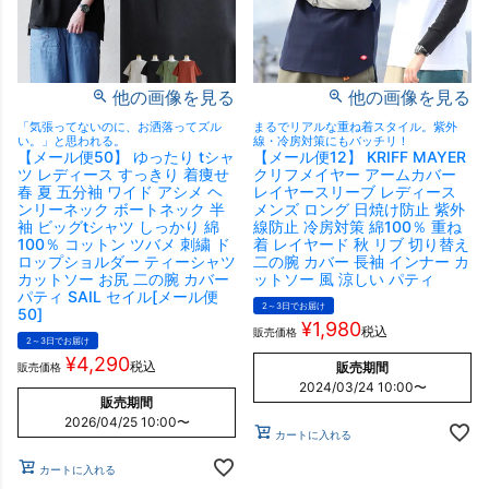
他の画像を見る
他の画像を見る
「気張ってないのに、お洒落ってズル
まるでリアルな重ね着スタイル。紫外
い。」と思われる。
線・冷房対策にもバッチリ！
【メール便50】 ゆったり tシャ
【メール便12】 KRIFF MAYER
ツ レディース すっきり 着痩せ
クリフメイヤー アームカバー
春 夏 五分袖 ワイド アシメ ヘ
レイヤースリーブ レディース
ンリーネック ボートネック 半
メンズ ロング 日焼け防止 紫外
袖 ビッグtシャツ しっかり 綿
線防止 冷房対策 綿100％ 重ね
100％ コットン ツバメ 刺繍 ド
着 レイヤード 秋 リブ 切り替え
ロップショルダー ティーシャツ
二の腕 カバー 長袖 インナー カ
カットソー お尻 二の腕 カバー
ットソー 風 涼しい パティ
パティ SAIL セイル[メール便
2～3日でお届け
50]
¥
1,980
税込
販売価格
2～3日でお届け
¥
4,290
税込
販売期間
販売価格
2024/03/24 10:00
〜
販売期間
2026/04/25 10:00
〜
カートに入れる
カートに入れる