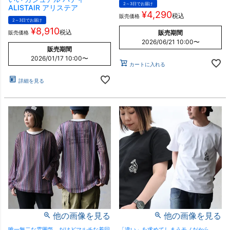
2～3日でお届け
ALISTAIR アリステア
¥
4,290
税込
販売価格
2～3日でお届け
¥
8,910
税込
販売期間
販売価格
2026/06/21 10:00
〜
販売期間
2026/01/17 10:00
〜
カートに入れる
詳細を見る
他の画像を見る
他の画像を見る
唯一無二な雰囲気。だけどマルチな着回
「違い」を求めてしまうモノだから。