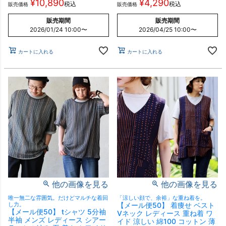
¥
10,890
¥
4,290
税込
税込
販売価格
販売価格
販売期間
販売期間
2026/01/24 10:00
〜
2026/04/25 10:00
〜
カートに入れる
カートに入れる
他の画像を見る
他の画像を見る
唯一無二な雰囲気。だけどマルチな着回
「涼しい顔で、余裕」な重ね着を。
し力。
【メール便50】 着痩せ ベスト
【メール便50】 tシャツ 5分袖
Vネック レディース 重ね着 ワ
半袖 メンズ レディース シアー
イド 涼しい 綿100 コットン 薄