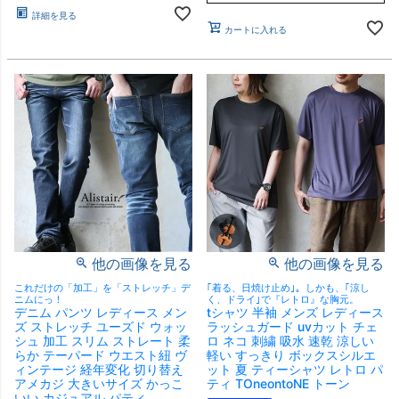
詳細を見る
カートに入れる
他の画像を見る
他の画像を見る
これだけの「加工」を「ストレッチ」デ
｢着る、日焼け止め｣。しかも、｢涼し
ニムにっ！
く、ドライ｣で『レトロ』な胸元。
デニム パンツ レディース メン
tシャツ 半袖 メンズ レディース
ズ ストレッチ ユーズド ウォッ
ラッシュガード uvカット チェ
シュ 加工 スリム ストレート 柔
ロ ネコ 刺繍 吸水 速乾 涼しい
らか テーパード ウエスト紐 ヴ
軽い すっきり ボックスシルエ
ィンテージ 経年変化 切り替え
ット 夏 ティーシャツ レトロ パ
アメカジ 大きいサイズ かっこ
ティ TOneontoNE トーン
いい カジュアル パティ