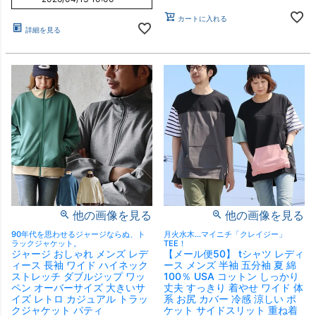
カートに入れる
詳細を見る
他の画像を見る
他の画像を見る
90年代を思わせるジャージならぬ、ト
月火水木…マイニチ「クレイジー」
ラックジャケット。
TEE！
ジャージ おしゃれ メンズ レデ
【メール便50】 tシャツ レディ
ィース 長袖 ワイド ハイネック
ース メンズ 半袖 五分袖 夏 綿
ストレッチ ダブルジップ ワッ
100％ USA コットン しっかり
ペン オーバーサイズ 大きいサ
丈夫 すっきり 着やせ ワイド 体
イズ レトロ カジュアル トラッ
系 お尻 カバー 冷感 涼しい ポ
クジャケット パティ
ケット サイドスリット 重ね着