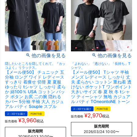
他の画像を見る
他の画像を見る
隠したいところを隠してくれて、『カッ
「よれない」「透けない」「長持ち」T
コよく』リラックス。
シャツ。
【メール便50】 チュニック 五
【メール便50】 Tシャツ 半袖
分袖 ロング ワイド レディース
メンズ レディース しっかり 丈
すっきり 着痩せ 切替 夏 夏服
夫 柔らかい コットン 重ね着 透
ゆったり tシャツ しっかり 柔ら
けない ポケットT ワンポイント
か 綿100％ USA コットン バッ
大きいサイズ 春 夏 秋 冬 tシャ
ク ボタン お尻 二の腕 隠れる
ツ ティーシャツ 無地 カジュア
カバー 5分袖 半袖 大人 カジュ
ル パティ TOneontoNE トーン
アル パティ Souple スプル
2～3日でお届け
POINT5倍
2～3日でお届け
POINT5倍
¥
2,970
税込
販売価格
¥
3,960
税込
販売価格
販売期間
販売期間
2026/03/24 10:00
〜
2026/04/13 10:00
〜