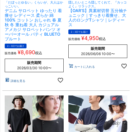
「だぼっとゆるい」くらいが、大人はか
隠したいところ隠してくれて、『カッコ
っこいい。
よく』リラックス。
デニム サロペット ゆったり 着
【OAR’S】異素材切替 五分袖チ
痩せ レディース 柔らか 綿
ュニック｜すっきり着痩せ、大
100% コットン おしゃれ 春 夏
人のロングTシャツ｜レディー
秋 冬 重ね着 大人 カジュアル
ス
アメカジ サロペットパンツ オ
2～3日でお届け
ーバーオール パティ BLUETO
¥
4,950
ブルート
税込
販売価格
2～3日でお届け
販売期間
¥
8,690
税込
販売価格
2026/06/06 10:00
〜
販売期間
カートに入れる
2026/03/30 10:00
〜
詳細を見る