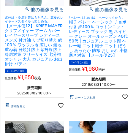
他の画像を見る
他の画像を見る
紫外線・冷房対策はもちろん。真夏のレ
｢ベレーはじめ｣は、ベーシックから。
イヤードスタイルも楽しめる。
帽子 ベレー ベーシック チョボ
【メール便12】 KRIFF MAYER
付き 綿100％ コットンニット
クリフメイヤー アームカバー
レディース ブラック 黒 ネイビ
レイヤースリーブ レディース
ー グレー オールシーズン 40代
メンズ 付け袖 リブ切り替え 綿
50代 | カジュアル ニット帽 ベ
100％ ワッフル地 涼しい 無地
レー帽 ニット帽子 ニット ぼう
重ね着 日焼け防止 紫外線防止
し あったか 防寒 おしゃれ 小物
冷房対策 フリーサイズ 七分袖
寒さ対策 【メール便25】
オシャレ 大人 カジュアル お出
2～3日でお届け
掛け パティ
¥
1,980
税込
販売価格
2～3日でお届け
¥
1,650
税込
販売価格
販売期間
2019/03/31 10:00
〜
販売期間
2025/03/02 10:00
〜
カートに入れる
詳細を見る