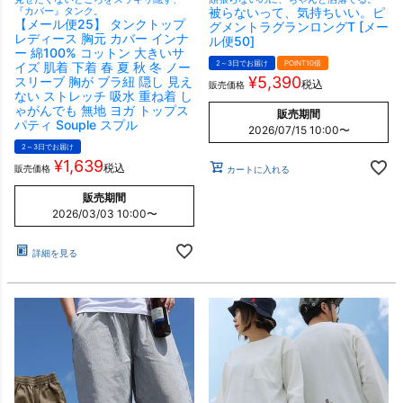
『カバー』タンク。
被らないって、気持ちいい。ピ
【メール便25】 タンクトップ
グメントラグランロングT [メー
レディース 胸元 カバー インナ
ル便50]
ー 綿100% コットン 大きいサ
2～3日でお届け
POINT10倍
イズ 肌着 下着 春 夏 秋 冬 ノー
¥
5,390
スリーブ 胸が ブラ紐 隠し 見え
税込
販売価格
ない ストレッチ 吸水 重ね着 し
ゃがんでも 無地 ヨガ トップス
販売期間
パティ Souple スプル
2026/07/15 10:00
〜
2～3日でお届け
¥
1,639
税込
販売価格
カートに入れる
販売期間
2026/03/03 10:00
〜
詳細を見る