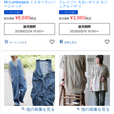
Mr.Lumberjack ミスターランバ
クレイジー 大きいサイズ カジ
ージャック
ュアル パティ
2～3日でお届け
2～3日でお届け
¥
8,690
¥
3,960
税込
税込
販売価格
販売価格
販売期間
販売期間
2026/02/24 10:00
〜
2025/05/10 10:00
〜
カートに入れる
詳細を見る
他の画像を見る
他の画像を見る