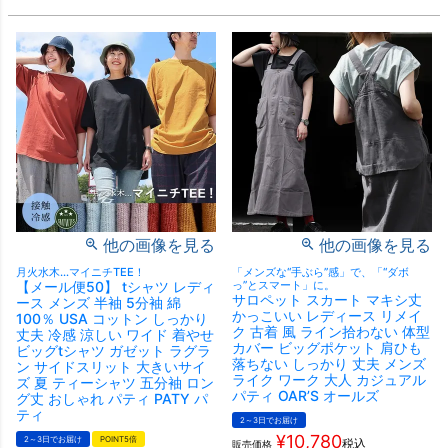
他の画像を見る
他の画像を見る
月火水木…マイニチTEE！
「メンズな“手ぶら”感」で、「“ダボ
【メール便50】 tシャツ レディ
っ”とスマート」に。
サロペット スカート マキシ丈
ース メンズ 半袖 5分袖 綿
かっこいい レディース リメイ
100％ USA コットン しっかり
ク 古着 風 ライン拾わない 体型
丈夫 冷感 涼しい ワイド 着やせ
カバー ビッグポケット 肩ひも
ビッグtシャツ ガゼット ラグラ
落ちない しっかり 丈夫 メンズ
ン サイドスリット 大きいサイ
ライク ワーク 大人 カジュアル
ズ 夏 ティーシャツ 五分袖 ロン
パティ OAR’S オールズ
グ丈 おしゃれ パティ PATY パ
ティ
2～3日でお届け
¥
10,780
2～3日でお届け
POINT5倍
税込
販売価格