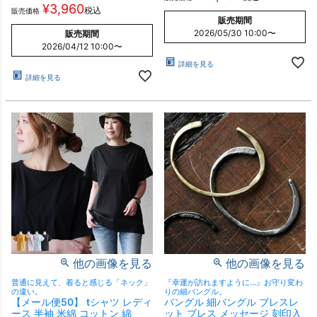
¥
3,960
税込
販売価格
販売期間
2026/05/30 10:00
〜
販売期間
2026/04/12 10:00
〜
詳細を見る
詳細を見る
他の画像を見る
他の画像を見る
普通に見えて、着ると感じる「ネック」
『幸運が訪れますように…』お守り変わ
の違い。
りの細バングル。
【メール便50】 tシャツ レディ
バングル 細バングル ブレスレ
ース 半袖 米綿 コットン 綿
ット ブレス メッセージ 刻印入