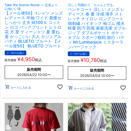
Take the Scenic Route ― 近道より、
涼しく羽織れて、ちゃんと守る。
心地いい道。
ベンチコート 涼しい メンズ レ
【メール便50】 tシャツ メンズ
ディース 春 夏 冷感 薄手 スト
レディース 半袖 ワイド 着痩せ
レッチ ナイロン ロングコート
しっかり 丈夫 綿100％ コット
猫刺繍 ハイネック 袖ゴム 撥水
ン ロゴ バックプリント レトロ
軽量 防汚 防風 家庭洗濯 ダブル
花 月 星 ティーシャツ 夏 重ね
ジップ ダブルポケット ポケッ
着 かっこいい 大人 カジュアル
タブル スポーツ観戦 旅行 パテ
パティ BLUETO ブルート 【メ
ィ Mr.Lumberjack ミスターラ
ール便50】 BLUETO ブルート
ンバージャック
2～3日でお届け
2～3日でお届け
¥
4,950
¥
10,780
税込
販売価格
税込
販売価格
販売期間
販売期間
2026/04/22 10:00
〜
2026/04/04 10:00
〜
カートに入れる
カートに入れる