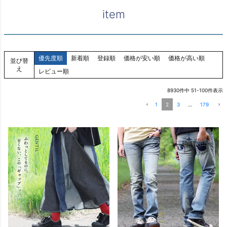
item
優先度順
新着順
登録順
価格が安い順
価格が高い順
並び替
え
レビュー順
8930
件中
51
-
100
件表示
1
2
3
…
179