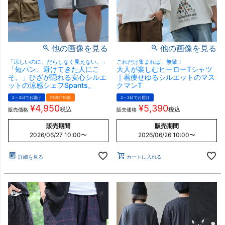
他の画像を見る
他の画像を見る
「涼しいのに、だらしなく見えない。」
これだけ集まれば、無敵！
「短パン、避けてきた人にこ
大人が楽しむヒーローTシャツ
そ。」ひざが隠れる安心シルエ
｜着痩せゆるシルエットのマス
ットの涼感シェフSpants。
クマンT
2～3日でお届け
POINT10倍
2～3日でお届け
¥
4,950
¥
5,390
税込
税込
販売価格
販売価格
販売期間
販売期間
2026/06/27 10:00
〜
2026/06/26 10:00
〜
詳細を見る
カートに入れる