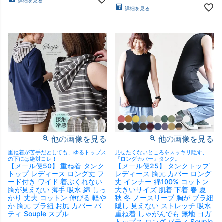
詳細を見る
詳細を見る
他の画像を見る
他の画像を見る
重ね着が苦手だとしても、ゆるトップス
見せたくないところをスッキリ隠す、
の下には絶対コレ！
『ロングカバー』タンク。
【メール便50】 重ね着 タンク
【メール便25】 タンクトップ
トップ レディース ロング丈 フ
レディース 胸元 カバー ロング
ード付き ワイド 着ぶくれない
丈 インナー 綿100% コットン
胸が見えない 薄手 吸水 綿 しっ
大きいサイズ 肌着 下着 春 夏
かり 丈夫 コットン 伸びる 軽や
秋 冬 ノースリーブ 胸が ブラ紐
か 胸元 ブラ紐 お尻 カバー パ
隠し 見えない ストレッチ 吸水
ティ Souple スプル
重ね着 しゃがんでも 無地 ヨガ
トップス ロング パティ Souple