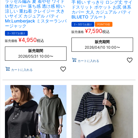
ラッセル編み 夏 着やせ ワイド
手 軽い すっきり ロング丈 サイ
体型カバー 落ち感 透け感 軽い
ドスリット ポケット お尻 体系
涼しい 重ね着 クレイジー 大き
カバー 大人 カジュアル パティ
いサイズ カジュアル パティ
BLUETO ブルート
Mr.Lumberjack ミスターランバ
2～3日でお届け
POINT10倍
ージャック
¥
7,590
税込
販売価格
2～3日でお届け
¥
4,950
税込
販売価格
販売期間
2026/04/10 10:00
〜
販売期間
2026/05/31 10:00
〜
カートに入れる
カートに入れる