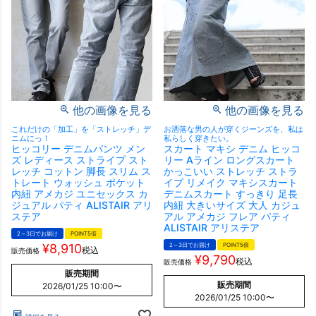
他の画像を見る
他の画像を見る
これだけの「加工」を「ストレッチ」デ
お洒落な男の人が穿くジーンズを、私は
ニムにっ！
私らしく穿きたい。
ヒッコリー デニムパンツ メン
スカート マキシ デニム ヒッコ
ズ レディース ストライプ スト
リー Aライン ロングスカート
レッチ コットン 脚長 スリム ス
かっこいい ストレッチ ストラ
トレート ウォッシュ ポケット
イプ リメイク マキシスカート
内紐 アメカジ ユニセックス カ
デニムスカート すっきり 足長
ジュアル パティ ALISTAIR アリ
内紐 大きいサイズ 大人 カジュ
ステア
アル アメカジ フレア パティ
ALISTAIR アリステア
2～3日でお届け
POINT5倍
¥
8,910
2～3日でお届け
POINT5倍
税込
販売価格
¥
9,790
税込
販売価格
販売期間
販売期間
2026/01/25 10:00
〜
2026/01/25 10:00
〜