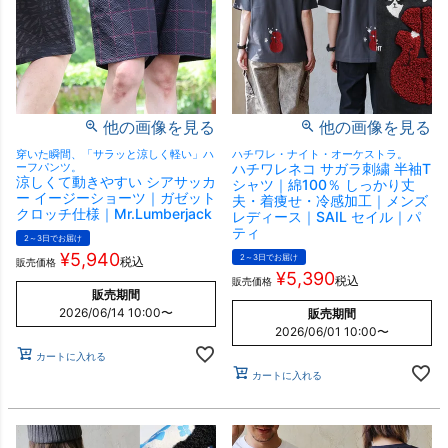
他の画像を見る
他の画像を見る
穿いた瞬間、「サラッと涼しく軽い」ハ
ハチワレ・ナイト・オーケストラ。
ーフパンツ。
ハチワレネコ サガラ刺繍 半袖T
涼しくて動きやすい シアサッカ
シャツ｜綿100％ しっかり丈
ー イージーショーツ｜ガゼット
夫・着痩せ・冷感加工｜メンズ
クロッチ仕様｜Mr.Lumberjack
レディース｜SAIL セイル｜パ
ティ
2～3日でお届け
¥
5,940
2～3日でお届け
税込
販売価格
¥
5,390
税込
販売価格
販売期間
2026/06/14 10:00
〜
販売期間
2026/06/01 10:00
〜
カートに入れる
カートに入れる