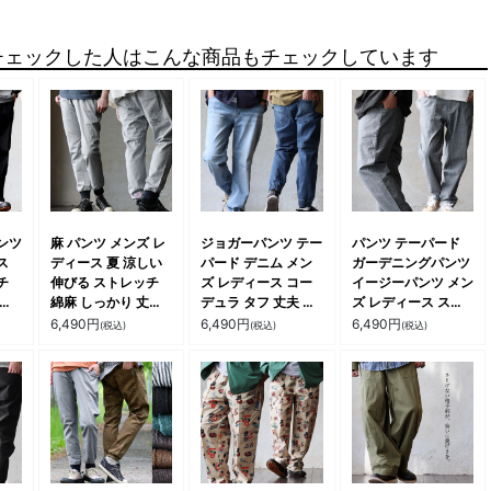
チェックした人はこんな商品もチェックしています
ンツ
麻 パンツ メンズ レ
ジョガーパンツ テー
パンツ テーパード
ス
ディース 夏 涼しい
パード デニム メン
ガーデニングパンツ
チ
伸びる ストレッチ
ズ レディース コー
イージーパンツ メン
ワイ
綿麻 しっかり 丈夫
デュラ タフ 丈夫 し
ズ レディース スト
 イ
ウエストゴム 裾 リ
っかり生地 ウエスト
ライプ 綿100 コッ
6,490
円
6,490
円
6,490
円
(税込)
(税込)
(税込)
着痩
ブ ポケット付き バ
ゴム ゆったり 裾ゴ
トン 薄手 軽い ウエ
型カ
ック プリント すっ
ム 楽ちん 動きやす
ストゴム ゆったり
 オ
きり 細見え スリム
い カジュアル パテ
大きいサイズ 体型カ
ル
テーパード カジュア
ィ
バー カジュアル 夏
 スパ
ル 洗える 軽い パテ
パティ
ィ Spants スパンツ