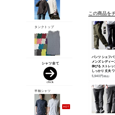
この商品を
パンツ シェフパ
メンズ レディー
伸びる ストレッ
しっかり 丈夫 
ド ウエストゴム
5,940
円
(税込)
ージー 紐付き 
せ すっきり 体
バー 大き目 大人
フィス カジュア
パティ Spants
ンツ