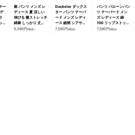
テー
麻 パンツ メンズ レ
Duckster ダックス
パンツ バルーンパン
レデ
ディース 夏 涼しい
ター パンツ テーパ
ツ テーパード メン
ラ
伸びる 微ストレッチ
ード メンズ レディ
ズ レディース 綿
ッチ
綿麻 しっかり 丈夫
ース 総柄 シアサッ
100 リップストップ
軽い
ウエストゴム 裾リブ
カー 軽い 通気性 速
しっかり生地 タフ
5,390
円
7,590
円
7,590
円
(税込)
(税込)
(税込)
 ア
ポケット すっきり
乾 断熱 ストレッチ
ウエストゴム ゆった
パテ
細見え スリム テー
伸びる ウエストゴム
り 大きいサイズ 体
パード カジュアル
ゆったり コードロッ
型カバー カジュアル
洗える 軽い 大きい
ク 大きいサイズ カ
秋 冬 春 パティ
サイズ パティ
ジュアル パティ
Spants スパンツ