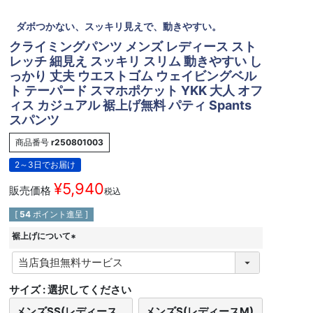
ダボつかない、スッキリ見えで、動きやすい。
クライミングパンツ メンズ レディース スト
レッチ 細見え スッキリ スリム 動きやすい し
っかり 丈夫 ウエストゴム ウェイビングベル
ト テーパード スマホポケット YKK 大人 オフ
ィス カジュアル 裾上げ無料 パティ Spants
スパンツ
商品番号
r250801003
2～3日でお届け
¥
5,940
販売価格
税込
[
54
ポイント進呈 ]
裾上げについて
(
必
須
サイズ
選択してください
)
メンズSS(レディース
メンズS(レディースM)