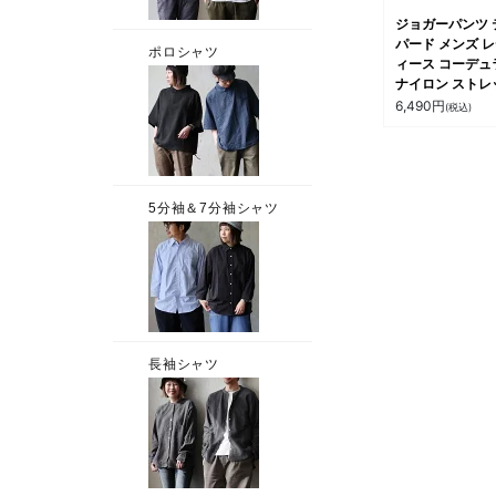
ジョガーパンツ 
パード メンズ 
ィース コーデュ
ナイロン ストレ
シワ加工 丈夫 
6,490
円
(税込)
速乾 カジュアル
ウトドア 無地 
ィ