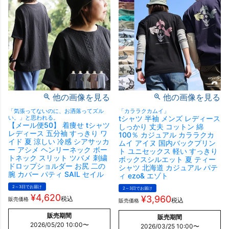
他の画像を見る
他の画像を見る
「気張ってないのに、お洒落ってズル
「カララクカムイ」
い。」と思われる。
tシャツ 半袖 メンズ レディース
【メール便50】 着痩せ tシャツ
しっかり 丈夫 コットン 綿
レディース 五分袖 すっきり ワ
100％ カジュアル カララクカ
イド 夏 涼しい 冷感 シアサッカ
ムイ アイヌ 国内バックプリン
ー アシメ ヘンリーネック ボー
ト ユニセックス 軽い すっきり
トネック スリット ツバメ 刺繍
ボックスシルエット 夏 ティー
ドロップショルダー お尻 二の
シャツ 北海道 カジュアル パテ
腕 カバー パティ SAIL セイル
ィ ezo& エゾト
2～3日でお届け
2～3日でお届け
¥
4,620
¥
3,960
税込
販売価格
税込
販売価格
販売期間
販売期間
2026/05/20 10:00
〜
2026/03/25 10:00
〜