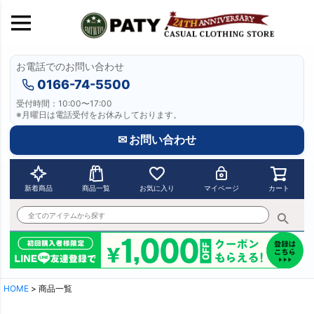
お電話でのお問い合わせ
キーワード
0166-74-5500
受付時間：10:00〜17:00
※月曜日は電話受付をお休みしております。
価格
〜
✉ お問い合わせ
在庫なし商品
表示しない
表示する
新着商品
商品一覧
お気に入り
マイページ
カート
商品番号/JANコード
並び順
優先度順
新着順
登録順
HOME
商品一覧
価格が安い順
価格が高い順