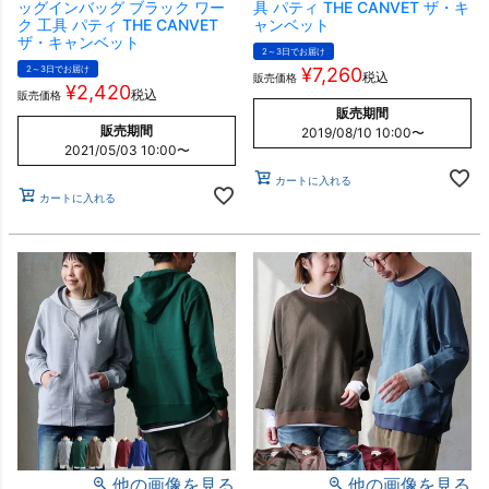
ッグインバッグ ブラック ワー
具 パティ THE CANVET ザ・キ
ク 工具 パティ THE CANVET
ャンベット
ザ・キャンベット
2～3日でお届け
2～3日でお届け
¥
7,260
税込
販売価格
¥
2,420
税込
販売価格
販売期間
販売期間
2019/08/10 10:00
〜
2021/05/03 10:00
〜
カートに入れる
カートに入れる
他の画像を見る
他の画像を見る