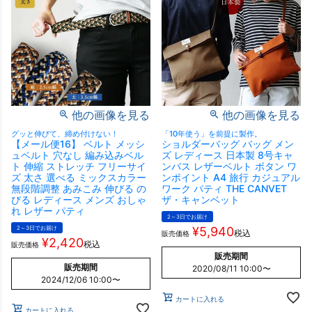
他の画像を見る
他の画像を見る
グッと伸びて、締め付けない！
「10年使う」を前提に製作。
【メール便16】 ベルト メッシ
ショルダーバッグ バッグ メン
ュベルト 穴なし 編み込みベル
ズ レディース 日本製 8号キャ
ト 伸縮 ストレッチ フリーサイ
ンバス レザーベルト ボタン ワ
ズ 太さ 選べる ミックスカラー
ンポイント A4 旅行 カジュアル
無段階調整 あみこみ 伸びる の
ワーク パティ THE CANVET
びる レディース メンズ おしゃ
ザ・キャンベット
れ レザー パティ
2～3日でお届け
2～3日でお届け
¥
5,940
税込
販売価格
¥
2,420
税込
販売価格
販売期間
販売期間
2020/08/11 10:00
〜
2024/12/06 10:00
〜
カートに入れる
カートに入れる