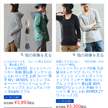
他の画像を見る
他の画像を見る
いつものタンクを「コレ」に替えるだけ
洗濯してもヨレない、「空の王様」のロ
で、重ね着上手に。
ングセラー商品。
【メール便50】 カットソー パ
カットソー Tシャツ 7分袖 七分
ーカー 長袖 重ね着 インナー お
袖 Uネック リブ スパンフライ
しゃれ ロング丈 お尻 カバー 薄
ス フィット メンズ レディース
手 軽い 綿100% コットン プル
トップス インナー 無地 カジュ
オーバー ラウンドヘム レディ
アル ミリタリー 重ね着 40代
ース トップス カジュアル パテ
50代|アビレックス 半袖t ティ
ィ Souple スプル
シャツ 春 おしゃれ AVIREX [ア
ヴィレックス]
2～3日でお届け
¥
3,993
2～3日でお届け
税込
販売価格
¥
3,300
税込
販売価格