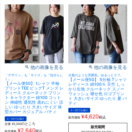
他の画像を見る
他の画像を見る
「デザイン」も「サイズ」も『自分らし
古着のような雰囲気。ゆるっとラフ。
く』。
【メール便50】 5分袖 Tシャツ
【メール便50】 tシャツ 半袖
レディース 綿100％ 天竺 しっ
プリントTEE ビッグT メンズ レ
かり生地 クルーネック スノー
ディース クルーネック プリン
ウォッシュ 褪せ色 ロゴプリン
ト キャラクター 綿100 コット
ト 大きいサイズ ゆったり 夏 パ
ン 伸縮性 通気性 蒸れにくい 涼
ティ
しい ゆったり 大きいサイズ 体
2～3日でお届け
型カバー カジュアル パティ
¥
4,620
税込
販売価格
2～3日でお届け
のところ
定価
¥
3,300
販売期間
¥
2,640
税込
販売価格