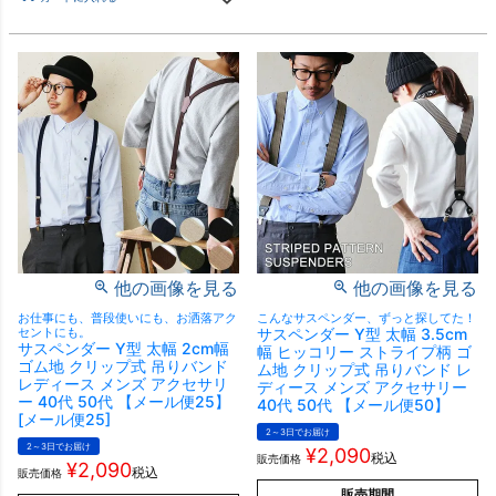
他の画像を見る
他の画像を見る
お仕事にも、普段使いにも、お洒落アク
こんなサスペンダー、ずっと探してた！
セントにも。
サスペンダー Y型 太幅 3.5cm
サスペンダー Y型 太幅 2cm幅
幅 ヒッコリー ストライプ柄 ゴ
ゴム地 クリップ式 吊りバンド
ム地 クリップ式 吊りバンド レ
レディース メンズ アクセサリ
ディース メンズ アクセサリー
ー 40代 50代 【メール便25】
40代 50代 【メール便50】
[メール便25]
2～3日でお届け
2～3日でお届け
¥
2,090
税込
販売価格
¥
2,090
税込
販売価格
販売期間