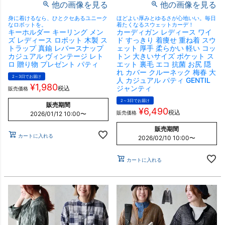
他の画像を見る
他の画像を見る
身に着けるなら、ひとクセあるユニーク
ほどよい厚みとゆるさが心地いい。毎日
なロボットを。
着たくなるスウェットカーデ！
キーホルダー キーリング メン
カーディガン レディース ワイ
ズ レディース ロボット 木製 ス
ド すっきり 着痩せ 重ね着 スウ
トラップ 真鍮 レバースナップ
ェット 厚手 柔らかい 軽い コッ
カジュアル ヴィンテージ レト
トン 大きいサイズ ポケット ス
ロ 贈り物 プレゼント パティ
エット 裏毛 エコ 抗菌 お尻 隠
れ カバー クルーネック 梅春 大
2～3日でお届け
人 カジュアル パティ GENTIL
¥
1,980
ジャンティ
税込
販売価格
2～3日でお届け
販売期間
¥
6,490
税込
販売価格
2026/01/12 10:00
〜
販売期間
カートに入れる
2026/02/10 10:00
〜
カートに入れる