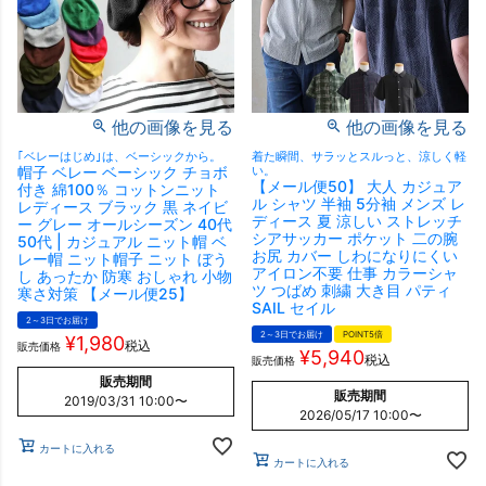
他の画像を見る
他の画像を見る
｢ベレーはじめ｣は、ベーシックから。
着た瞬間、サラッとスルっと、涼しく軽
帽子 ベレー ベーシック チョボ
い。
【メール便50】 大人 カジュア
付き 綿100％ コットンニット
ル シャツ 半袖 5分袖 メンズ レ
レディース ブラック 黒 ネイビ
ディース 夏 涼しい ストレッチ
ー グレー オールシーズン 40代
シアサッカー ポケット 二の腕
50代 | カジュアル ニット帽 ベ
お尻 カバー しわになりにくい
レー帽 ニット帽子 ニット ぼう
アイロン不要 仕事 カラーシャ
し あったか 防寒 おしゃれ 小物
ツ つばめ 刺繍 大き目 パティ
寒さ対策 【メール便25】
SAIL セイル
2～3日でお届け
2～3日でお届け
POINT5倍
¥
1,980
税込
販売価格
¥
5,940
税込
販売価格
販売期間
販売期間
2019/03/31 10:00
〜
2026/05/17 10:00
〜
カートに入れる
カートに入れる