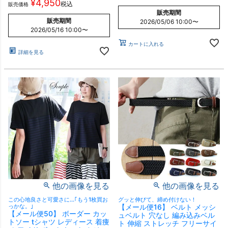
¥
4,950
税込
販売価格
販売期間
販売期間
2026/05/06 10:00
〜
2026/05/16 10:00
〜
カートに入れる
詳細を見る
他の画像を見る
他の画像を見る
この心地良さと可愛さに…｢もう1枚買お
グッと伸びて、締め付けない！
っかな。｣
【メール便16】 ベルト メッシ
【メール便50】 ボーダー カッ
ュベルト 穴なし 編み込みベル
トソー tシャツ レディース 着痩
ト 伸縮 ストレッチ フリーサイ