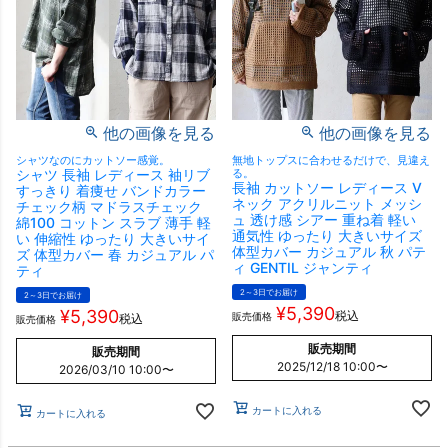
他の画像を見る
他の画像を見る
シャツなのにカットソー感覚。
無地トップスに合わせるだけで、見違え
シャツ 長袖 レディース 袖リブ
る。
長袖 カットソー レディース V
すっきり 着痩せ バンドカラー
ネック アクリルニット メッシ
チェック柄 マドラスチェック
ュ 透け感 シアー 重ね着 軽い
綿100 コットン スラブ 薄手 軽
通気性 ゆったり 大きいサイズ
い 伸縮性 ゆったり 大きいサイ
体型カバー カジュアル 秋 パテ
ズ 体型カバー 春 カジュアル パ
ィ GENTIL ジャンティ
ティ
2～3日でお届け
2～3日でお届け
¥
5,390
¥
5,390
税込
販売価格
税込
販売価格
販売期間
販売期間
2025/12/18 10:00
〜
2026/03/10 10:00
〜
カートに入れる
カートに入れる