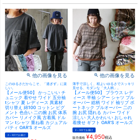
他の画像を見る
他の画像を見る
このゆるさだからこそ、「過ぎず」に楽
薄手で涼しく、程よいゆるさでスッキリ
しい。
見せる、モダンな「大人柄」。
【メール便50】 かっこいい チ
【メール便50】 ブラウス レデ
ュニック 着やせ ワイド 五分袖
ィース 半袖 シアー シャツ プル
tシャツ 夏 レディース 異素材
オーバー 総柄 ワイド 袖リブ ボ
切り替え 綿100 コットン ピグ
ートネック プルオーバー 二の
メント 色合い 二の腕 お尻 体系
腕 お尻 隠れる カバー ワイド
カバー リメイク風 古着風 ドル
涼しい 大人かわいい おしゃれ
マン tシャツ 重ね着 カジュアル
着痩せ ギフト OAR’S オールズ
パティ OAR’S オールズ
2～3日でお届け
2～3日でお届け
¥
4,950
税込
販売価格