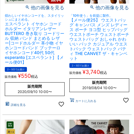
他の画像を見る
他の画像を見る
煩わしいイヤホンコードを、スタイリッ
「10年使う」を前提に製作。
シュにまとめる。
【メール便25】 ウエストバッ
エスペラント イヤホン コード
グ キャンバス メンズ レディー
ホルダー イタリアンレザー
ス ポーチ ヨコ型 ヒップバッグ
BUTTERO 巻き取り コードリー
ウエストポーチ ウェストポーチ
ル 収納 バンド まとめる レザ
ウェストバッグ おしゃれ かわ
ー|コードホルダー 革小物 イヤ
いい バック カジュアル ウエス
ホンコードバンド ブッテーロ
トバック ウェストバック パテ
イヤホンコード40代 50代
ィ THE CANVET ザ・キャンベ
esperanto [エスペラント] 【メ
ット
ール便01】
2～3日でお届け
2～3日でお届け
¥
3,740
税込
販売価格
¥
550
税込
販売価格
販売期間
販売期間
2019/08/04 10:00
〜
2020/09/10 10:00
〜
カートに入れる
詳細を見る