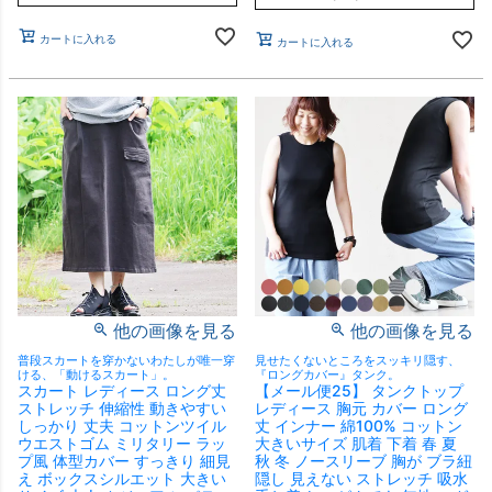
カートに入れる
カートに入れる
他の画像を見る
他の画像を見る
普段スカートを穿かないわたしが唯一穿
見せたくないところをスッキリ隠す、
ける、「動けるスカート」。
『ロングカバー』タンク。
スカート レディース ロング丈
【メール便25】 タンクトップ
ストレッチ 伸縮性 動きやすい
レディース 胸元 カバー ロング
しっかり 丈夫 コットンツイル
丈 インナー 綿100% コットン
ウエストゴム ミリタリー ラッ
大きいサイズ 肌着 下着 春 夏
プ風 体型カバー すっきり 細見
秋 冬 ノースリーブ 胸が ブラ紐
え ボックスシルエット 大きい
隠し 見えない ストレッチ 吸水