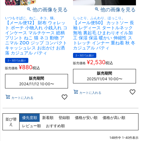
他の画像を見る
他の画像を見る
いつもそばに、ねこ、ネコ、猫。
しっとり、ふんわり、ほっこり。
【メール便12】 財布 ウォレッ
【メール便50】 カットソー 長
ト ポーチ 小物入れ 小銭入れ コ
袖 レディース タートルネック
インケース マルチケース 総柄
無地 裏起毛 ひまわりオイル加
プリント ねこ 猫 ネコ 動物 ア
工 保湿 保温 暖かい 伸縮性 ス
ニマル ZOO ジップ コンパクト
トレッチ インナー 重ね着 秋 冬
キャッシュレス お出かけ お洒
カジュアル パティ
落 カジュアル パティ
2～3日でお届け
2～3日でお届け
¥
2,530
税込
販売価格
¥
880
税込
販売価格
販売期間
販売期間
2025/11/04 10:00
〜
2024/11/12 10:00
〜
カートに入れる
カートに入れる
優先度順
新着順
登録順
価格が安い順
価格が高い順
並び替
え
レビュー順
おすすめ順
148
件中
1
-
40
件表示