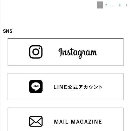
1
2
…
4
SNS