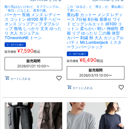
飾り気はないけれど、タフでシンプル。
この「ゆるさ」と「厚さ」が、重ね着に
「毎日」になじむ、基本の服。
丁度いい。
パーカー 長袖 メンズ レディー
重ね着 カットー メンズ レディ
ス コットン 綿100 厚手 ヘビー
ース 7分袖 8分袖 着痩せ ワイ
オンス ジップアップ ダブルジ
ド ビッグシルエット 綿100 コ
ップ 無地 しっかり 丈夫 ゆった
ットン 柔らかい 軽い 伸縮性 襟
り 大人 カジュアル
裾 リブ ゆったり 二の腕 体型
TOneontoNE トーン
カバー 刺繍 秋 大人 カジュアル
パティ Mr.Lumberjack ミスタ
2～3日でお届け
ーランバージャック
¥
7,590
税込
販売価格
2～3日でお届け
¥
6,490
税込
販売期間
販売価格
2026/01/21 10:00
〜
販売期間
2026/03/15 10:00
〜
カートに入れる
カートに入れる