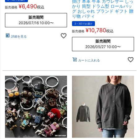
掛け 本革 牛革 カウレザー しっ
¥
6,490
かり 筒型 ドラム型 ロールバッ
税込
販売価格
グ おしゃれ ブランド ギフト 贈
り物 パティ
販売期間
2026/07/16 10:00
〜
2～3日でお届け
¥
10,780
税込
販売価格
詳細を見る
販売期間
2026/05/27 10:00
〜
カートに入れる