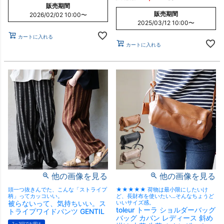
販売期間
販売期間
2026/02/02 10:00
〜
2025/03/12 10:00
〜
カートに入れる
カートに入れる
他の画像を見る
他の画像を見る
頭一つ抜きんでた、こんな「ストライプ
★★★★★ 荷物は最小限にしたいけ
柄」ってカッコいい。
ど、長財布を使いたい…そんなちょうど
被らないって、気持ちいい。ス
いいサイズ感。
toleur トーラ ショルダーバッグ
トライプワイドパンツ GENTIL
バッグ カバン レディース 斜め
2～3日でお届け