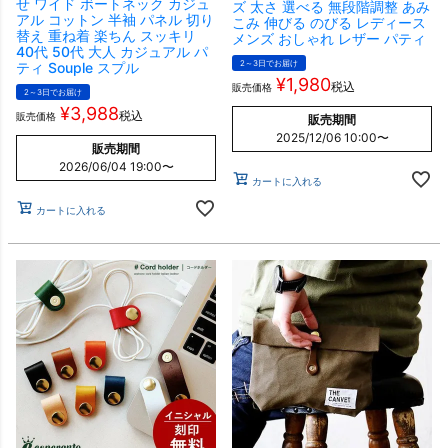
せ ワイド ボートネック カジュ
ズ 太さ 選べる 無段階調整 あみ
アル コットン 半袖 パネル 切り
こみ 伸びる のびる レディース
替え 重ね着 楽ちん スッキリ
メンズ おしゃれ レザー パティ
40代 50代 大人 カジュアル パ
2～3日でお届け
ティ Souple スプル
¥
1,980
税込
販売価格
2～3日でお届け
¥
3,988
税込
販売価格
販売期間
2025/12/06 10:00
〜
販売期間
2026/06/04 19:00
〜
カートに入れる
カートに入れる