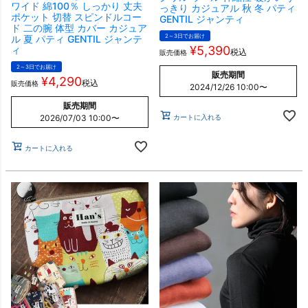
ワイド 綿100％ しっかり 丈夫
っきり カジュアル 秋 冬 パティ
ポケット 切替 スピンドルコー
GENTIL ジャンティ
ド 二の腕 体型 カバー カジュア
2～3日でお届け
ル 夏 パティ GENTIL ジャンテ
¥
5,390
ィ
税込
販売価格
2～3日でお届け
販売期間
¥
4,290
税込
販売価格
2024/12/26 10:00
〜
販売期間
カートに入れる
2026/07/03 10:00
〜
カートに入れる