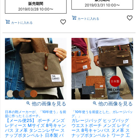
販売期間
2019/03/31 10:00
〜
2019/03/28 10:00
〜
カートに入れる
カートに入れる
他の画像を見る
他の画像を見る
日本の鞄メーカーが、「10年使う」を前
「10年使うを前提とした、ガレージバッ
提に作ったミニポーチ。
グ。」
【メール便25】 ポーチ メンズ
ガレージバッグ ヒップバッグ
レディース Mサイズ 8号キャン
ウエストポーチ メンズ レディ
バス ヌメ革 タンニンレザー ス
ース 8号キャンバス ヌメ革 ス
ナップボタンベルト 日本製 バ
ナップボタンベルト ワーク 工