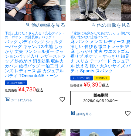
他の画像を見る
他の画像を見る
予想以上にたくさん入る！安心フィット
「家族にも穿かせてあげたい。」伸びて
の「ポケットの延長線」バッグ！
張り付かない涼感パンツ。
バッグ ボディバッグ ショルダ
麻 パンツ メンズ レディース 夏
ーバッグ キャンバス生地 しっ
涼しい 伸びる 微ストレッチ 綿
かり 丈夫 ワンショルダー クッ
麻 しっかり 丈夫 ウエストゴム
ションパッド入り レザーストラ
裾リブ ポケット すっきり 細見
ップ 斜めがけ 消臭効果 収納力
え スリム テーパード カジュア
カバン 旅行バッグ 一泊二日 メ
ル 洗える 軽い 大きいサイズ パ
ンズ レディース 黒 カジュアル
ティ Spants スパンツ
パティ TOneontoNE トーン
2～3日でお届け
POINT5倍
2～3日でお届け
¥
5,390
税込
販売価格
¥
4,730
税込
販売価格
販売期間
カートに入れる
2026/04/05 10:00
〜
詳細を見る