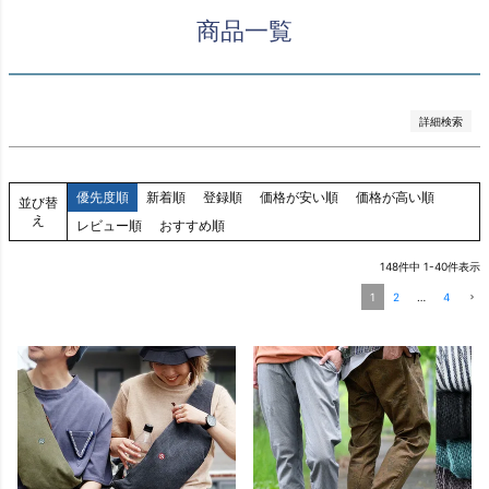
レビュー順
商品一覧
キーワードヒット順
検索
詳細検索
優先度順
新着順
登録順
価格が安い順
価格が高い順
並び替
え
レビュー順
おすすめ順
148
件中
1
-
40
件表示
1
2
…
4