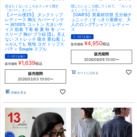
見せたくないところをスッキリ隠す、
隠したいところ隠してくれて、『カッコ
『カバー』タンク。
よく』リラックス。
【メール便25】 タンクトップ
【OAR’S】異素材切替 五分袖チ
レディース 胸元 カバー インナ
ュニック｜すっきり着痩せ、大
ー 綿100% コットン 大きいサ
人のロングTシャツ｜レディー
イズ 肌着 下着 春 夏 秋 冬 ノー
ス
スリーブ 胸が ブラ紐 隠し 見え
2～3日でお届け
ない ストレッチ 吸水 重ね着 し
¥
4,950
ゃがんでも 無地 ヨガ トップス
税込
販売価格
パティ Souple スプル
販売期間
2～3日でお届け
2026/06/06 10:00
〜
¥
1,639
税込
販売価格
カートに入れる
販売期間
2026/03/03 10:00
〜
詳細を見る