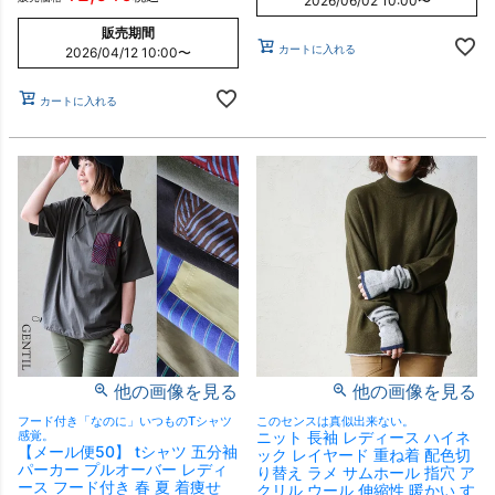
2026/06/02 10:00
〜
販売期間
カートに入れる
2026/04/12 10:00
〜
カートに入れる
他の画像を見る
他の画像を見る
フード付き「なのに」いつものTシャツ
このセンスは真似出来ない。
感覚。
ニット 長袖 レディース ハイネ
【メール便50】 tシャツ 五分袖
ック レイヤード 重ね着 配色切
パーカー プルオーバー レディ
り替え ラメ サムホール 指穴 ア
ース フード付き 春 夏 着痩せ
クリル ウール 伸縮性 暖かい す