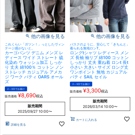
他の画像を見る
他の画像を見る
これくらい「ガツン！」っとしたヴィン
バスクのように、安心して「きちんと」
テージ感がないと。
着られる無地ロンT。
カーゴパンツ デニム メンズ レ
ロングtシャツ レディース メン
ディース ワイド ストレート 硫
ズ 長袖 袖リブ 綿100 コットン
化染め ウォッシュ加工 しっか
しっかり 丈夫 重ね着 ロンt 長t
り 丈夫 綿100％ コットン ノン
小さい 大きい サイズ ロング丈
ストレッチ カジュアル アメカ
ワンポイント 無地 カジュアル
ジ ワーク パティ OARS オール
パティ SAIL セイル
ズ
2～3日でお届け
2～3日でお届け
¥
3,300
税込
販売価格
¥
8,690
税込
販売価格
販売期間
販売期間
2026/03/14 10:00
〜
2025/09/27 10:00
〜
カートに入れる
詳細を見る