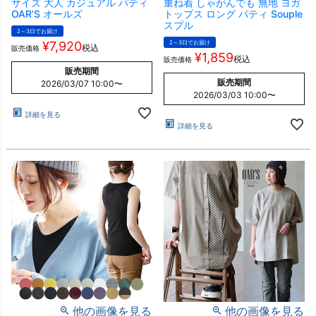
サイズ 大人 カジュアル パティ
重ね着 しゃがんでも 無地 ヨガ
OAR’S オールズ
トップス ロング パティ Souple
スプル
2～3日でお届け
¥
7,920
2～3日でお届け
税込
販売価格
¥
1,859
税込
販売価格
販売期間
販売期間
2026/03/07 10:00
〜
2026/03/03 10:00
〜
詳細を見る
詳細を見る
他の画像を見る
他の画像を見る