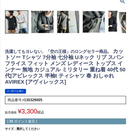
カッ
洗濯してもヨレない、「空の王様」のロングセラー商品。
トソー Tシャツ 7分袖 七分袖 Uネック リブ スパン
フライス フィット メンズ レディース トップス イ
ンナー 無地 カジュアル ミリタリー 重ね着 40代 50
代|アビレックス 半袖t ティシャツ 春 おしゃれ
AVIREX [アヴィレックス]
2～3日でお届け
商品番号
r130329005
¥
3,300
税込
販売価格
[
30
ポイント進呈 ]
サイズ
選択してください