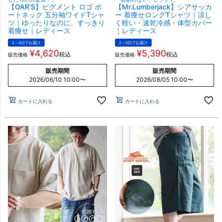
【OAR’S】ピグメント ロゴ ボ
【Mr.Lumberjack】シアサッカ
ートネック 五分袖ワイドTシャ
ー 着痩せロングTシャツ｜涼し
ツ｜ゆったりなのに、すっきり
く軽い・速乾冷感・体型カバー
着痩せ｜レディース
｜レディース
2～3日でお届け
2～3日でお届け
¥
4,620
¥
5,390
税込
税込
販売価格
販売価格
販売期間
販売期間
2026/06/10 10:00
〜
2026/08/05 10:00
〜
カートに入れる
カートに入れる