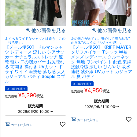
他の画像を見る
他の画像を見る
よくあるワイドなシャツとは違う、この
あの暑さがきても、安心して着られる¨
「後ろ姿」。
かき氷¨のような「ひんやり感」。
【メール便50】 ドルマンシャ
【メール便50】 KRIFF MAYER
ツ レディース 涼しい シアサッ
クリフメイヤー Tシャツ 半袖
カー ナチュラルストレッチ 速
メンズ レディース クルーネッ
乾 軽い 二の腕カバー お尻隠れ
ク 無地 ワンポイント 配色 刺繍
る 前開き 襟付き UVカット ド
接触冷感 涼しい ひんやり 吸水
ライ ワイド 着痩せ 落ち感 大人
速乾 紫外線 UVカット カジュア
カジュアル パティ Souple スプ
ル 夏 パティ
ル
2～3日でお届け
2～3日でお届け
¥
4,950
税込
販売価格
¥
5,390
税込
販売価格
販売期間
販売期間
2026/06/21 10:00
〜
2026/06/20 10:00
〜
カートに入れる
カートに入れる