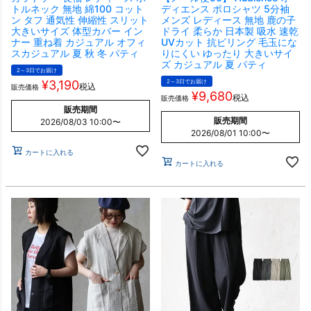
トルネック 無地 綿100 コット
ディエンス ポロシャツ 5分袖
ン タフ 通気性 伸縮性 スリット
メンズ レディース 無地 鹿の子
大きいサイズ 体型カバー イン
ドライ 柔らか 日本製 吸水 速乾
ナー 重ね着 カジュアル オフィ
UVカット 抗ピリング 毛玉にな
スカジュアル 夏 秋 冬 パティ
りにくい ゆったり 大きいサイ
ズ カジュアル 夏 パティ
2～3日でお届け
¥
3,190
2～3日でお届け
税込
販売価格
¥
9,680
税込
販売価格
販売期間
販売期間
2026/08/03 10:00
〜
2026/08/01 10:00
〜
カートに入れる
カートに入れる