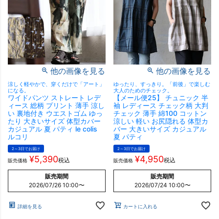
他の画像を見る
他の画像を見る
涼しく軽やかで、穿くだけで「アート」
ゆったり、すっきり。「前後」で楽しむ
になる。
大人のためのチェック。
ワイドパンツ ストレート レデ
【メール便25】 チュニック 半
ィース 総柄 プリント 薄手 涼し
袖 レディース チェック柄 大判
い 裏地付き ウエストゴム ゆっ
チェック 薄手 綿100 コットン
たり 大きいサイズ 体型カバー
涼しい 軽い お尻隠れる 体型カ
カジュアル 夏 パティ le colis
バー 大きいサイズ カジュアル
ルコリ
夏 パティ
2～3日でお届け
2～3日でお届け
¥
5,390
¥
4,950
税込
税込
販売価格
販売価格
販売期間
販売期間
2026/07/26 10:00
〜
2026/07/24 10:00
〜
詳細を見る
カートに入れる