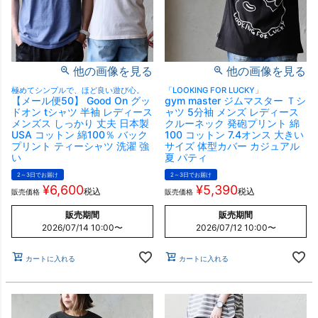
他の画像を見る
他の画像を見る
極めてシンプルで、ほど良い遊び心。
「LOOKING FOR LUCKY」
【メール便50】 Good On グッ
gym master ジムマスター Ｔシ
ドオン tシャツ 半袖 レディース
ャツ 5分袖 メンズ レディース
メンズス しっかり 丈夫 日本製
クルーネック 発砲プリント 綿
USA コットン 綿100％ バック
100 コットン 7.4オンス 大きい
プリント ティーシャツ 洗濯 強
サイズ 体型カバー カジュアル
い
夏 パティ
2～3日でお届け
2～3日でお届け
¥
6,600
¥
5,390
税込
税込
販売価格
販売価格
販売期間
販売期間
2026/07/14 10:00
〜
2026/07/12 10:00
〜
カートに入れる
カートに入れる