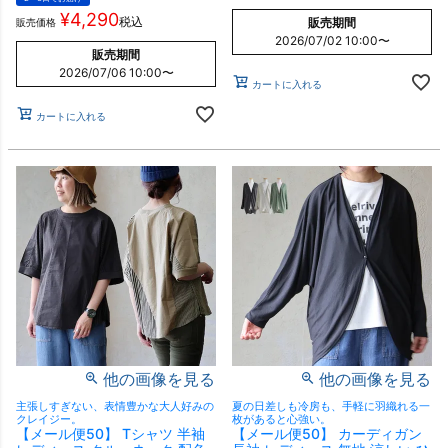
¥
4,290
税込
販売期間
販売価格
2026/07/02 10:00
〜
販売期間
2026/07/06 10:00
〜
カートに入れる
カートに入れる
他の画像を見る
他の画像を見る
主張しすぎない、表情豊かな大人好みの
夏の日差しも冷房も、手軽に羽織れる一
クレイジー。
枚があると心強い。
【メール便50】 Tシャツ 半袖
【メール便50】 カーディガン