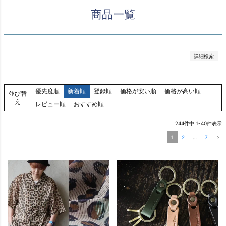
レビュー順
商品一覧
キーワードヒット順
検索
詳細検索
優先度順
新着順
登録順
価格が安い順
価格が高い順
並び替
え
レビュー順
おすすめ順
244
件中
1
-
40
件表示
1
2
…
7