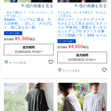
他の画像を見る
他の画像を見る
「あれ？痩せた？」っていうくらい、ス
ラクなのに、オンオフ使えて、ちゃんと
ッキリ涼しい。
して見える。
Souple 「シンプルに着る、大
ポロシャツ メンズ レディース
人の余裕。」涼しく、さりげな
ちゃんとして見えるのにラク パ
く、細く見える一枚。
イル 半袖 軽い 着痩せ すっきり
セットアップ可 オフィス 仕事
2～3日でお届け
ツバメ刺繍 パティ SAIL セイル
¥
5,390
税込
販売価格
2～3日でお届け
¥
4,950
税込
販売期間
販売価格
2026/06/29 10:00
〜
販売期間
2026/06/25 10:00
〜
カートに入れる
カートに入れる