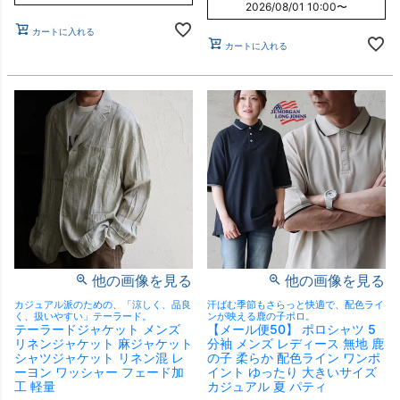
2026/08/01 10:00
〜
カートに入れる
カートに入れる
他の画像を見る
他の画像を見る
カジュアル派のための、「涼しく、品良
汗ばむ季節もさらっと快適で、配色ライ
く、扱いやすい」テーラード。
ンが映える鹿の子ポロ。
テーラードジャケット メンズ
【メール便50】 ポロシャツ 5
リネンジャケット 麻ジャケット
分袖 メンズ レディース 無地 鹿
シャツジャケット リネン混 レ
の子 柔らか 配色ライン ワンポ
ーヨン ワッシャー フェード加
イント ゆったり 大きいサイズ
工 軽量
カジュアル 夏 パティ