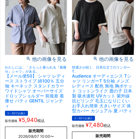
他の画像を見る
他の画像を見る
わたしには、「さらっと着られる『着痩
快適さが続く、日本仕立てのリンガー
せ』シャツ」がある。
T。
【メール便50】 シャツ レディ
Audience オーディエンス Tシ
ース ストライプ 綿100％ 五分
ャツ リンガーT 5分袖 メンズ
袖 キーネック スタンドカラー
レディース 配色 無地 胸ポケッ
ワイドシャツ オーバーサイズ
ト コットンライク 鹿の子 日本
ドロップショルダー 前後差 着
製 吸水速乾 UVカット 紫外線
痩せ パティ GENTIL ジャンテ
抗ピリング 毛玉になりにくい
ィ
お手入れ簡単 大きいサイズ 体
型カバー カジュアル 夏 パティ
2～3日でお届け
¥
5,940
2～3日でお届け
税込
販売価格
¥
7,480
税込
販売価格
販売期間
販売期間
2026/08/07 10:00
〜