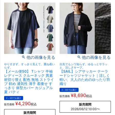
他の画像を見る
他の画像を見る
やりすぎず、すっきり見えて、重ね着い
出先でもシワ知らず。ゆるっとサラッ
らず。
と、涼しさキープ。
【メール便50】 Tシャツ 半袖
【SAIL】シアサッカー テーラ
レディース クルーネック 異素
ードシャツジャケット｜涼しく
材切り替え 配色 無地 ストライ
軽い、大人のためのゆったり羽
プ 斜め 通気性 薄手 着痩せ す
織り
っきり 体型カバー カジュアル
2～3日でお届け
夏 パティ
¥
8,690
税込
販売価格
2～3日でお届け
¥
4,290
税込
販売期間
販売価格
2026/06/12 10:00
〜
販売期間