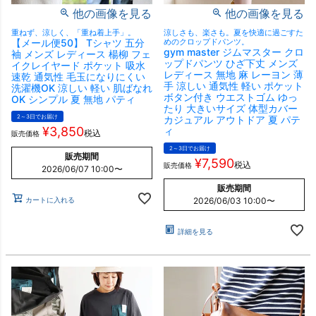
他の画像を見る
他の画像を見る
重ねず、涼しく、「重ね着上手」。
涼しさも、楽さも。夏を快適に過ごすた
【メール便50】 Tシャツ 五分
めのクロップドパンツ。
gym master ジムマスター クロ
袖 メンズ レディース 楊柳 フェ
ップドパンツ ひざ下丈 メンズ
イクレイヤード ポケット 吸水
レディース 無地 麻 レーヨン 薄
速乾 通気性 毛玉になりにくい
手 涼しい 通気性 軽い ポケット
洗濯機OK 涼しい 軽い 肌ばなれ
ボタン付き ウエストゴム ゆっ
OK シンプル 夏 無地 パティ
たり 大きいサイズ 体型カバー
2～3日でお届け
カジュアル アウトドア 夏 パテ
¥
3,850
ィ
税込
販売価格
2～3日でお届け
販売期間
¥
7,590
税込
販売価格
2026/06/07 10:00
〜
販売期間
カートに入れる
2026/06/03 10:00
〜
詳細を見る