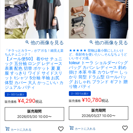
他の画像を見る
他の画像を見る
「チラっとカラー」がアガる！細見え楽
★★★★★ 荷物は最小限にしたいけ
ちんチュニック！
ど、長財布を使いたい…そんなちょうど
【メール便50】 着やせ チュニ
いいサイズ感。
toleur トーラ ショルダーバッグ
ック 五分袖 ロング レディース
バッグ カバン レディース 斜め
表裏 配色 切替 ポケット 夏 夏
掛け 本革 牛革 カウレザー しっ
服 すっきり ワイド サイドスリ
かり 筒型 ドラム型 ロールバッ
ット tシャツ 5分袖 半袖 お尻
グ おしゃれ ブランド ギフト 贈
体型 カバー 大人 かっこいい カ
り物 パティ
ジュアル パティ
2～3日でお届け
2～3日でお届け
¥
10,780
¥
4,290
税込
販売価格
税込
販売価格
販売期間
販売期間
2026/05/27 10:00
〜
2026/05/30 10:00
〜
カートに入れる
カートに入れる