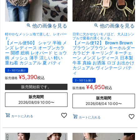
他の画像を見る
他の画像を見る
軽やかなメッシュ地で楽しむ、レオパー
日常に欠かせないモノほど、大人はシン
ド。
プルで愛着の湧くモノを。
【メール便50】 シャツ 半袖 メ
【メール便12】 Brown Brown
ンズ レディース オープンカラ
ブラウンブラウン キーホルダー
ー 開襟 総柄 レオパード ヒョウ
カラビナ キーリング キーチェ
柄 メッシュ 薄手 涼しい 軽い
ーン メンズ レディース 日本製
重ね着 カジュアル 夏 パティ
牛革 真鍮 お洒落 ロゴ お出かけ
カジュアル ヴィンテージ パテ
2～3日でお届け
ィ
¥
5,390
税込
販売価格
2～3日でお届け
¥
4,950
販売開始前です。
税込
販売価格
販売期間
販売期間
2026/08/09 10:00
〜
2026/08/04 10:00
〜
カートに入れる
カートに入れる