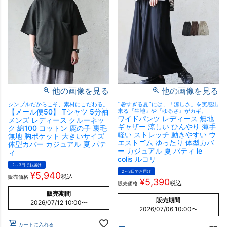
他の画像を見る
他の画像を見る
シンプルだからこそ、素材にこだわる。
¨暑すぎる夏¨には、「涼しさ」を実感出
【メール便50】 Tシャツ 5分袖
来る『生地』や『ゆるさ』がカギ。
ワイドパンツ レディース 無地
メンズ レディース クルーネッ
ギャザー 涼しい ひんやり 薄手
ク 綿100 コットン 鹿の子 裏毛
軽い ストレッチ 動きやすい ウ
無地 胸ポケット 大きいサイズ
エストゴム ゆったり 体型カバ
体型カバー カジュアル 夏 パテ
ー カジュアル 夏 パティ le
ィ
colis ルコリ
2～3日でお届け
2～3日でお届け
¥
5,940
税込
販売価格
¥
5,390
税込
販売価格
販売期間
販売期間
2026/07/12 10:00
〜
2026/07/06 10:00
〜
カートに入れる