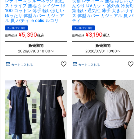
レディース クルーネック 配色
長袖 レディース 無地 涼しい ひ
ストライプ 無地 クレイジー 綿
んやり UVカット 紫外線 冷房対
100 コットン 薄手 軽い涼しい
策 軽い 通気性 薄手 大きいサイ
ゆったり 体型カバー カジュア
ズ 体型カバー カジュアル 夏 パ
ル 夏 パティ le colis ルコリ
ティ
2～3日でお届け
2～3日でお届け
¥
5,390
¥
3,190
税込
税込
販売価格
販売価格
販売期間
販売期間
2026/07/03 10:00
〜
2026/07/01 10:00
〜
カートに入れる
カートに入れる