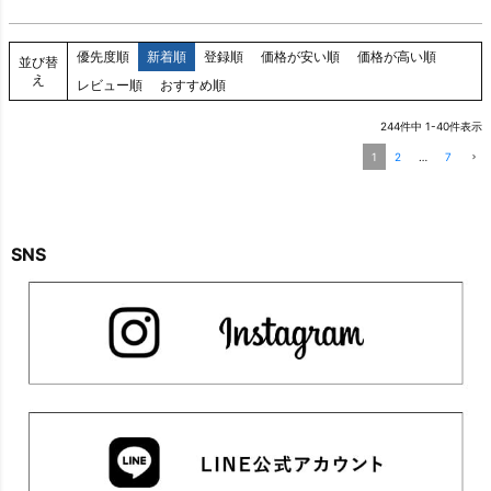
優先度順
新着順
登録順
価格が安い順
価格が高い順
並び替
え
レビュー順
おすすめ順
244
件中
1
-
40
件表示
1
2
…
7
SNS