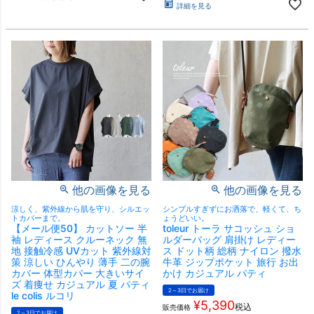
詳細を見る
他の画像を見る
他の画像を見る
涼しく、紫外線から肌を守り、シルエッ
シンプルすぎずにお洒落で、軽くて、ち
トカバーまで。
ょうどいい。
【メール便50】 カットソー 半
toleur トーラ サコッシュ ショ
袖 レディース クルーネック 無
ルダーバッグ 肩掛け レディー
地 接触冷感 UVカット 紫外線対
ス ドット柄 総柄 ナイロン 撥水
策 涼しい ひんやり 薄手 二の腕
牛革 ジップポケット 旅行 お出
カバー 体型カバー 大きいサイ
かけ カジュアル パティ
ズ 着痩せ カジュアル 夏 パティ
2～3日でお届け
le colis ルコリ
¥
5,390
税込
販売価格
2～3日でお届け