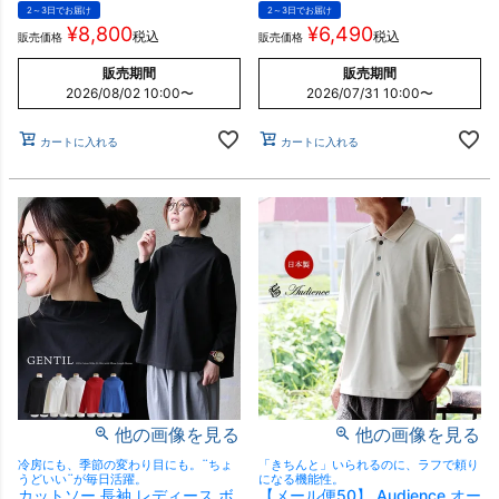
2～3日でお届け
2～3日でお届け
¥
8,800
¥
6,490
税込
税込
販売価格
販売価格
販売期間
販売期間
2026/08/02 10:00
〜
2026/07/31 10:00
〜
カートに入れる
カートに入れる
他の画像を見る
他の画像を見る
冷房にも、季節の変わり目にも。¨ちょ
「きちんと」いられるのに、ラフで頼り
うどいい¨が毎日活躍。
になる機能性。
カットソー 長袖 レディース ボ
【メール便50】 Audience オー