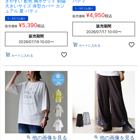
きやすい 配色 胸ポケット 刺繍
パティ
大きいサイズ 体型カバー カジ
2～3日でお届け
ュアル 夏 パティ
¥
4,950
税込
販売価格
2～3日でお届け
¥
5,390
税込
販売期間
販売価格
2026/07/17 10:00
〜
販売期間
2026/07/19 10:00
〜
カートに入れる
カートに入れる
他の画像を見る
他の画像を見る