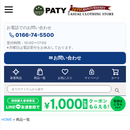
お電話でのお問い合わせ
キーワード
0166-74-5500
受付時間：10:00〜17:00
※月曜日は電話受付をお休みしております。
価格
〜
✉ お問い合わせ
在庫なし商品
表示しない
表示する
新着商品
商品一覧
お気に入り
マイページ
カート
商品番号/JANコード
並び順
優先度順
新着順
登録順
HOME
商品一覧
価格が安い順
価格が高い順