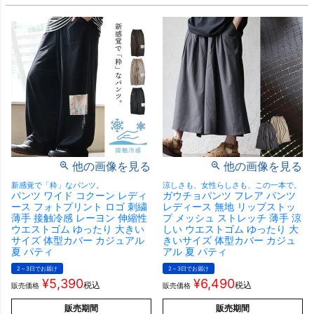
他の画像を見る
他の画像を見る
新感覚で「粋」なパンツ。
涼しさも、女性らしさも、この一本で。
パンツ ワイド コクーン レディ
ガウチョパンツ フレア パンツ
ース フォトプリント ロゴ 刺繍
レディース 無地 リップストッ
薄手 接触冷感 レーヨン 伸縮性
プ メッシュ ストレッチ 薄手 涼
ウエストゴム ゆったり 大きい
しい ウエストゴム ゆったり 大
サイズ 体型カバー カジュアル
きいサイズ 体型カバー カジュ
夏 パティ
アル 夏 パティ
2～3日でお届け
2～3日でお届け
¥
5,390
¥
6,490
税込
税込
販売価格
販売価格
販売期間
販売期間