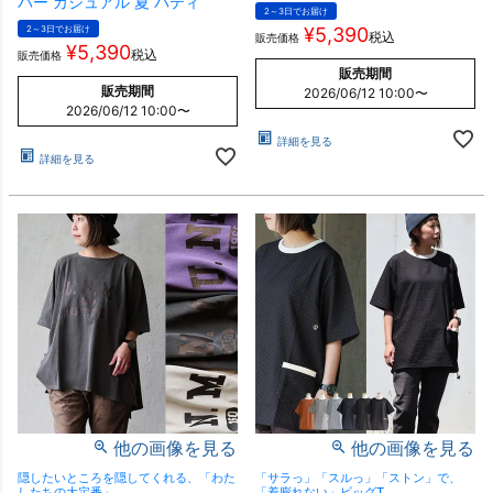
バー カジュアル 夏 パティ
2～3日でお届け
2～3日でお届け
¥
5,390
税込
販売価格
¥
5,390
税込
販売価格
販売期間
販売期間
2026/06/12 10:00
〜
2026/06/12 10:00
〜
詳細を見る
詳細を見る
他の画像を見る
他の画像を見る
隠したいところを隠してくれる、「わた
「サラっ」「スルっ」「ストン」で、
したちの大定番」。
「着膨れない」ビッグT。