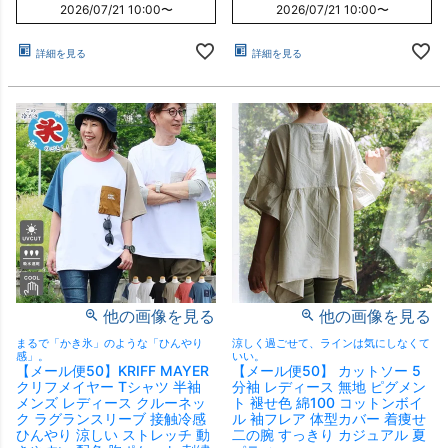
2026/07/21 10:00
〜
2026/07/21 10:00
〜
詳細を見る
詳細を見る
他の画像を見る
他の画像を見る
まるで「かき氷」のような「ひんやり
涼しく過ごせて、ラインは気にしなくて
感」。
いい。
【メール便50】KRIFF MAYER
【メール便50】 カットソー 5
クリフメイヤー Tシャツ 半袖
分袖 レディース 無地 ピグメン
メンズ レディース クルーネッ
ト 褪せ色 綿100 コットンボイ
ク ラグランスリーブ 接触冷感
ル 袖フレア 体型カバー 着痩せ
ひんやり 涼しい ストレッチ 動
二の腕 すっきり カジュアル 夏