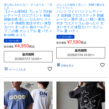
見た目にわからない「すっきりさ」「涼
さらっと心地良く涼しく、刺繍で魅せる
しさ」。
ワイドパンツ。
【メール便50】 Tシャツ 7分袖
パンツ ワイドパンツ レディー
レディース ロゴプリント 刺繍
ス 花刺繍 クロスステッチ 刺繍
接触冷感 涼しい ひんやり スト
レーヨン 薄手 涼しい 軽い 裏地
レッチ 伸縮性 動きやすい 体型
付き ウエストゴム ゆったり 大
カバー すっきり 袖ロールアッ
きいサイズ 体型カバー カジュ
プ 二の腕 カジュアル 夏 パティ
アル 夏 パティ
le colis ルコリ
2～3日でお届け
2～3日でお届け
¥
7,590
税込
販売価格
¥
4,950
税込
販売価格
販売期間
販売期間
2026/07/16 10:00
〜
2026/07/17 10:00
〜
詳細を見る
カートに入れる