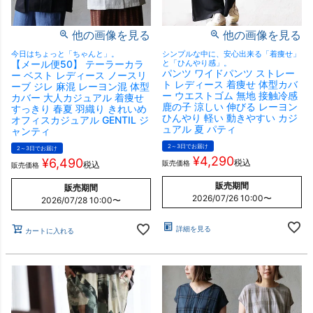
他の画像を見る
他の画像を見る
今日はちょっと「ちゃんと」。
シンプルな中に、安心出来る「着痩せ」
【メール便50】 テーラーカラ
と「ひんやり感」。
パンツ ワイドパンツ ストレー
ー ベスト レディース ノースリ
ト レディース 着痩せ 体型カバ
ーブ ジレ 麻混 レーヨン混 体型
ー ウエストゴム 無地 接触冷感
カバー 大人カジュアル 着痩せ
鹿の子 涼しい 伸びる レーヨン
すっきり 春夏 羽織り きれいめ
ひんやり 軽い 動きやすい カジ
オフィスカジュアル GENTIL ジ
ュアル 夏 パティ
ャンティ
2～3日でお届け
2～3日でお届け
¥
4,290
¥
6,490
税込
販売価格
税込
販売価格
販売期間
販売期間
2026/07/26 10:00
〜
2026/07/28 10:00
〜
詳細を見る
カートに入れる