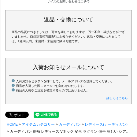
サイズのお問い合わせはコチラ
返品・交換について
商品の品質につきましては、万全を期しておりますが、万一不良・破損などがござ
いましたら、商品到着後7日以内にお知らせください。返品・交換につきまして
は、1週間以内、未開封・未使用に限り可能です。
入荷お知らせメールについて
入荷お知らせボタンを押下して、メールアドレスを登録してください。
商品が入荷した際にメールでお知らせいたします。
商品の入荷やご注文を確定するものではありません。
詳しくはこちら
HOME
アイテムカテゴリー
カーディガン
レディース(カーディガン)
カーディガン 長袖 レディース Vネック 変形 ラグラン 薄手 涼しい シアサッカー ポリエステル 通気性 袖リブ 大きいサイズ 体型カバー ゆったり カジュアル 夏 パティ