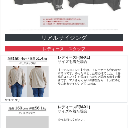
リアルサイジング
レディース スタッフ
レディースF(M-XL)
サイズを着た場合
【モデルコメント】中は、トレーナーも合わせや
すそうです。ゆったりとした着心地でした。【客
観的コメント】お尻はすっぽりと隠れる着丈の長
さです。マナさんくらいの体型なら、十分にゆと
りのあるサイジングでしたね。
STAFF マナ
レディースF(M-XL)
サイズを着た場合
少々お待ちください。