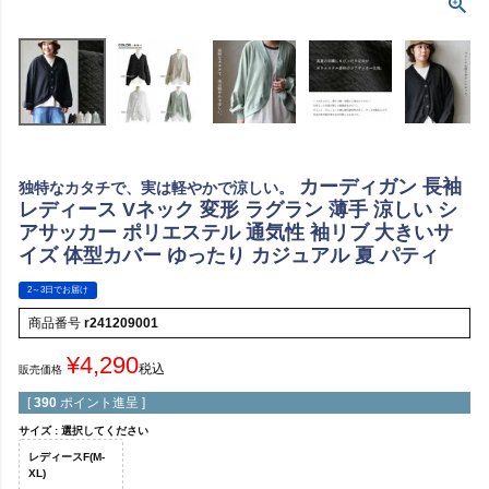
カーディガン 長袖
独特なカタチで、実は軽やかで涼しい。
レディース Vネック 変形 ラグラン 薄手 涼しい シ
アサッカー ポリエステル 通気性 袖リブ 大きいサ
イズ 体型カバー ゆったり カジュアル 夏 パティ
2～3日でお届け
商品番号
r241209001
¥
4,290
税込
販売価格
[
390
ポイント進呈 ]
サイズ
選択してください
レディースF(M-
XL)