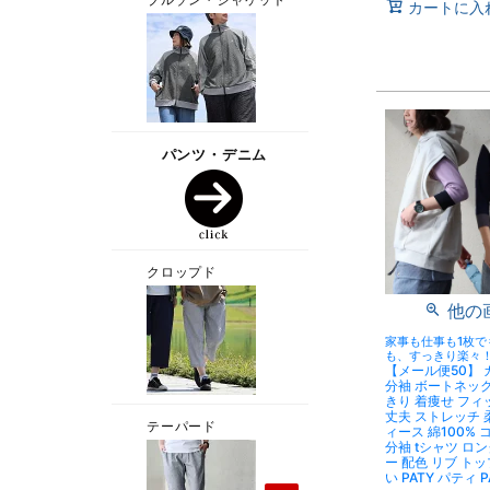
カートに入
他の
家事も仕事も1枚で
も、すっきり楽々
【メール便50】 
分袖 ボートネック
きり 着痩せ フィ
丈夫 ストレッチ 
ィース 綿100% 
分袖 tシャツ ロ
ー 配色 リブ ト
い PATY パティ 