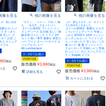
画像を見る
他の画像を見る
他の画像を見る
」が、私に自信
「サラっ」「スルっ」で涼しい服
この「変なカタチ」が、オフィス
も、「ある方」がもっといい。
でも自信をくれました。
着痩せ tシャツ
【メール便25】 Tシャツ メン
【メール便50】 着痩せ ドルマ
ース すっきり
ズ レディース 五分袖 涼しい 接
ン tシャツ レディース 半袖 し
感 涼しい ス
触冷感 ストレッチ ドライ UV
っかり 綿100％ USA コットン
カー お尻 二
カット 軽い 薄手 着痩せ 体型カ
ビッグシルエット ワイドシル
 大人 カジュア
バー ワイド オーバーサイズ カ
エット ゆったり 甘くない 二の
e スプル
ジュアル tシャツ
腕 カバー 春 夏 ティーシャツ
Mr.Lumberjack
クルーネック 半袖tシャツ 型崩
れ しにくい 大人 カジュアル パ
2～3日でお届け
ティ Souple スプル
POINT5倍
960
2～3日でお届け
税込
販売価格
¥
3,960
税込
POINT5倍
れる
販売価格
¥
3,960
税込
詳細を見る
カートに入れる