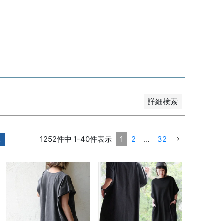
順
新着順
登録順
価格が安い順
高い順
レビュー順
キーワードヒット順
詳細検索
1252
件中
1
-
40
件表示
1
2
…
32
順