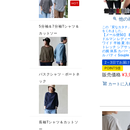
他の
この「変なカタチ
をくれました。
【メール便50】 
ドルマン レディ
ワイド 半袖 夏 冷
トレッチ シアサッ
の腕 体系 カバー
ル パティ Soupl
2～3日でお届け
POINT5倍
販売価格
¥
3,
カートに入