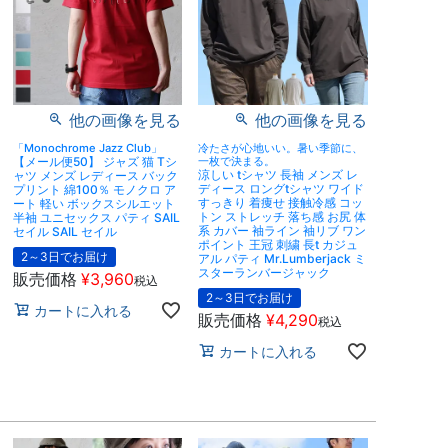
他の画像を見る
他の画像を見る
「Monochrome Jazz Club」
冷たさが心地いい。暑い季節に、
【メール便50】 ジャズ 猫 Tシ
一枚で決まる。
涼しい tシャツ 長袖 メンズ レ
ャツ メンズ レディース バック
ディース ロングtシャツ ワイド
プリント 綿100％ モノクロ ア
すっきり 着痩せ 接触冷感 コッ
ート 軽い ボックスシルエット
トン ストレッチ 落ち感 お尻 体
半袖 ユニセックス パティ SAIL
系 カバー 袖ライン 袖リブ ワン
セイル SAIL セイル
ポイント 王冠 刺繍 長t カジュ
2～3日でお届け
アル パティ Mr.Lumberjack ミ
スターランバージャック
販売価格
¥
3,960
税込
2～3日でお届け
カートに入れる
販売価格
¥
4,290
税込
カートに入れる