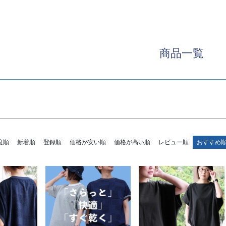
〜
並び順
優先度
価格が
商品一覧
検索
度順
新着順
登録順
価格が安い順
価格が高い順
レビュー順
おすすめ