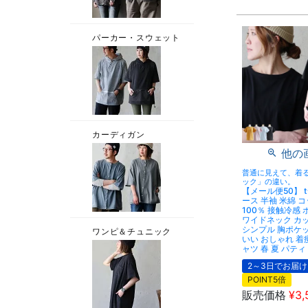
他の
普通に見えて、着
ック」の違い。
【メール便50】 
ース 半袖 米綿 コ
100％ 接触冷感
ワイドネック カ
シンプル 胸ポケ
いい おしゃれ 着
ャツ 春 夏 パティ 
2～3日でお届け
POINT5倍
販売価格
¥
3,