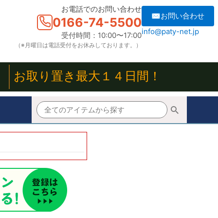
お電話でのお問い合わせ
✉お問い合わせ
0166-74-5500
info@paty-net.jp
受付時間：10:00〜17:00
（※月曜日は電話受付をお休みしております。）
！
お取り置き最大１４日間！
商品
ない
表示する
JANコード