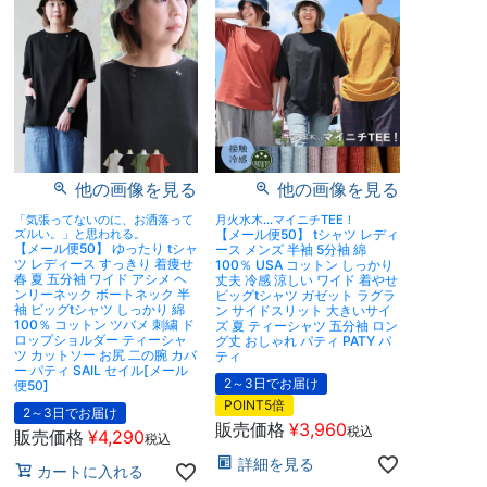
他の画像を見る
他の画像を見る
「気張ってないのに、お洒落って
月火水木…マイニチTEE！
ズルい。」と思われる。
【メール便50】 tシャツ レディ
【メール便50】 ゆったり tシャ
ース メンズ 半袖 5分袖 綿
ツ レディース すっきり 着痩せ
100％ USA コットン しっかり
春 夏 五分袖 ワイド アシメ ヘ
丈夫 冷感 涼しい ワイド 着やせ
ンリーネック ボートネック 半
ビッグtシャツ ガゼット ラグラ
袖 ビッグtシャツ しっかり 綿
ン サイドスリット 大きいサイ
100％ コットン ツバメ 刺繍 ド
ズ 夏 ティーシャツ 五分袖 ロン
ロップショルダー ティーシャ
グ丈 おしゃれ パティ PATY パ
ツ カットソー お尻 二の腕 カバ
ティ
ー パティ SAIL セイル[メール
2～3日でお届け
便50]
POINT5倍
2～3日でお届け
販売価格
¥
3,960
税込
販売価格
¥
4,290
税込
詳細を見る
カートに入れる