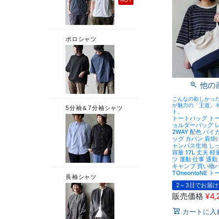
他の
こんなの欲しかっ
が魅力の「王道」
ト。
トートバッグ トー
ョルダーバッグ 
2WAY 配色 バイ
ッグ カバン 肩掛
ャンバス生地 しっ
容量 17L 丈夫 
ツ 運動 仕事 通
キャンプ 買い物
TOneontoNE ト
2～3日でお届け
販売価格
¥
4,
カートに入