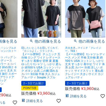
画像を見る
他の画像を見る
他の画像を見る
た！シンプルさ
隠したいところを隠してくれて、
月火水木…マイニチ「クレイジ
キャンバストー
『カッコよく』リラックス。
ー」TEE！
【メール便50】 チュニック 五
【メール便50】 tシャツ レディ
ト バッグ シ
分袖 ロング ワイド レディース
ース メンズ 半袖 五分袖 夏 綿
レディース
すっきり 着痩せ 切替 夏 夏服
100％ USA コットン しっかり
カラー エコバ
ゆったり tシャツ しっかり 柔ら
丈夫 すっきり 着やせ ワイド 体
け 斜め掛け キ
か 綿100％ USA コットン バッ
系 お尻 カバー 冷感 涼しい ポ
かり 丈夫 大
ク ボタン お尻 二の腕 隠れる
ケット サイドスリット 重ね着
軽量 旅行 スポー
カバー 5分袖 半袖 大人 カジュ
クレイジー 大きいサイズ カジ
勤 アウトドア
アル パティ Souple スプル
ュアル パティ
バッグ
2～3日でお届け
2～3日でお届け
ーン
POINT5倍
販売価格
¥
3,960
税込
販売価格
¥
3,960
税込
290
税込
詳細を見る
詳細を見る
れる