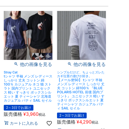
他の画像を見る
他の画像を見る
Stray Cat
シンプルだけど、ちょっとズレた
tシャツ 半袖 メンズ レディース
カギ位置の遊びが好き。
【メール便50】 tシャツ 半袖
しっかり 丈夫 コットン 綿
メンズ レディース しっかり 丈
100％ カジュアル ネコ 猫 スト
夫 コットン 綿100％ 『BLUE
ラト 国内プリント ユニセック
POLARIS HOTEL 前後 国内プ
ス 軽い すっきり ボックスシル
リント』 ユニセックス 軽い す
エット 夏 ティーシャツ 北海道
っきり ボックスシルエット 夏
カジュアル パティ SAIL セイル
ティーシャツ カジュアル パテ
2～3日でお届け
ィ SAIL セイル
販売価格
¥
3,960
税込
2～3日でお届け
販売価格
¥
4,290
税込
カートに入れる