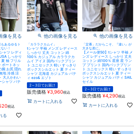
画像を見る
他の画像を見る
他の画像を見る
果もあるゆるト
「カララクカムイ」
「定番」だからこそ、『違い』が
にない！
tシャツ 半袖 メンズ レディース
大きな差に。
tシャツ レディ
【メール便50】tシャツ 半袖 メ
しっかり 丈夫 コットン 綿
USA しっかり
ンズ レディース しっかり 丈夫
100％ カジュアル カララクカ
 夏 袖 フリル
コットン 綿100％ 星座 星 ラン
ムイ アイヌ 国内バックプリン
ン ボートネッ
プ プリント 国内バックプリン
ト ユニセックス 軽い すっきり
の腕 お尻 隠れ
ト ユニセックス 軽い すっきり
ボックスシルエット 夏 ティー
無地 冷感 涼
ボックスシルエット 夏 ティー
シャツ 北海道 カジュアル パテ
ト 大人かわい
シャツ カジュアル パティ SAIL
ィ ezo& エゾト
ーシャツ パテ
セイル
2～3日でお届け
2～3日でお届け
販売価格
¥
3,960
税込
販売価格
¥
4,290
税込
カートに入れる
カートに入れる
520
税込
れる