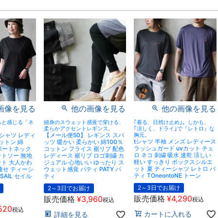
画像を見る
他の画像を見る
他の画像を見る
ると感じる「ネ
細身のスウェット感覚で穿ける、
｢着る、日焼け止め｣。しかも、
柔らかアクセントレギンス。
｢涼しく、ドライ｣で『レトロ』な
tシャツ レディ
【メール便50】 レギンス スパ
胸元。
tシャツ 半袖 メンズ レディース
ットン 綿
ッツ 暖かい 柔らかい 綿100％
ラッシュガード uvカット チェ
 ボートネック
コットン フライス 裾リブ 配色
ロ ネコ 刺繍 吸水 速乾 涼しい
ットソー 無地
レディース 裾リブ ロゴ刺繍 カ
軽い すっきり ボックスシルエ
ット 大人かわ
ジュアル 心地いい ゆったり ス
ット 夏 ティーシャツ レトロ パ
痩せ ティーシ
ウェット感覚 パティ PATY パ
ティ TOneontoNE トーン
SAIL セイル
ティ
2～3日でお届け
2～3日でお届け
販売価格
¥
4,290
販売価格
¥
3,960
税込
税込
520
税込
カートに入れる
詳細を見る