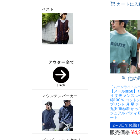
カートに入
他の
「ムーンライトル
【メール便50】 
り 丈夫 メンズ 
綿100％ コットン
プリント 月 星 
丸胴 重ね着 かっ
ジュアル パティ B
ート
2～3日でお届け
販売価格
¥
4,