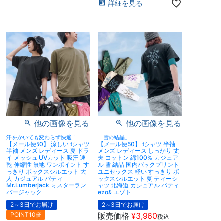
詳細を見る
他の画像を見る
他の画像を見る
汗をかいても変わらず快適！
「雪の結晶」
【メール便50】 涼しい tシャツ
【メール便50】 tシャツ 半袖
半袖 メンズ レディース 夏 ドラ
メンズ レディース しっかり 丈
イ メッシュ UVカット 吸汗 速
夫 コットン 綿100％ カジュア
乾 伸縮性 無地 ワンポイント す
ル 雪 結晶 国内バックプリント
っきり ボックスシルエット 大
ユニセックス 軽い すっきり ボ
人 カジュアル パティ
ックスシルエット 夏 ティーシ
Mr.Lumberjack ミスターラン
ャツ 北海道 カジュアル パティ
バージャック
ezo& エゾト
2～3日でお届け
2～3日でお届け
POINT10倍
販売価格
¥
3,960
税込