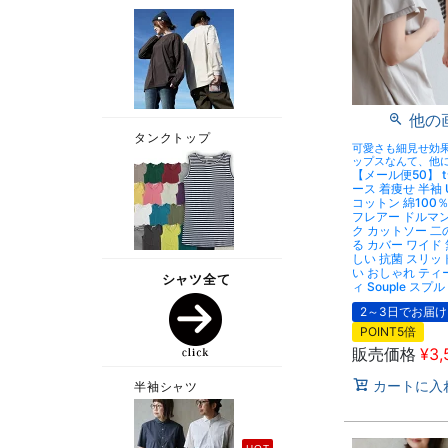
他の
可愛さも細見せ効
ップスなんて、他
【メール便50】 
ース 着痩せ 半袖 
コットン 綿100％
フレアー ドルマ
ク カットソー 二
る カバー ワイド 
しい 抗菌 スリッ
い おしゃれ ティ
ィ Souple スプル
2～3日でお届け
POINT5倍
販売価格
¥
3,
カートに入