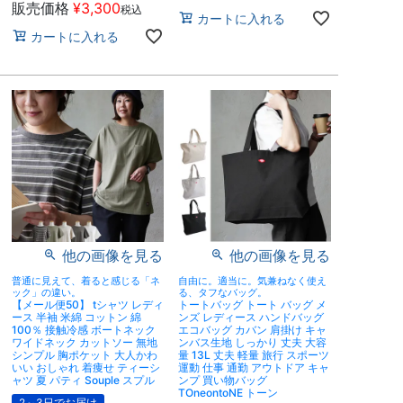
販売価格
¥
3,300
税込
カートに入れる
カートに入れる
他の画像を見る
他の画像を見る
普通に見えて、着ると感じる「ネ
自由に。適当に。気兼ねなく使え
ック」の違い。
る、タフなバッグ。
【メール便50】 tシャツ レディ
トートバッグ トート バッグ メ
ース 半袖 米綿 コットン 綿
ンズ レディース ハンドバッグ
100％ 接触冷感 ボートネック
エコバッグ カバン 肩掛け キャ
ワイドネック カットソー 無地
ンバス生地 しっかり 丈夫 大容
シンプル 胸ポケット 大人かわ
量 13L 丈夫 軽量 旅行 スポーツ
いい おしゃれ 着痩せ ティーシ
運動 仕事 通勤 アウトドア キャ
ャツ 夏 パティ Souple スプル
ンプ 買い物バッグ
TOneontoNE トーン
2～3日でお届け