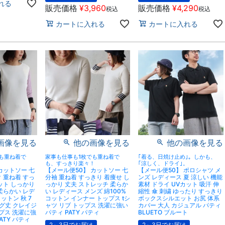
れる
販売価格
¥
3,960
販売価格
¥
4,290
税込
税込
カートに入れる
カートに入れる
画像を見る
他の画像を見る
他の画像を見る
も重ね着で
家事も仕事も1枚でも重ね着で
｢着る、日焼け止め｣。しかも、
！
も、すっきり楽々！
｢涼しく、ドライ｣。
カットソー 七
【メール便50】 カットソー 七
【メール便50】 ポロシャツ メ
 重ね着 すっ
分袖 重ね着 すっきり 着痩せ し
ンズ レディース 夏 涼しい 機能
ット しっかり
っかり 丈夫 ストレッチ 柔らか
素材 ドライ UVカット 吸汗 伸
柔らかい レデ
い レディース メンズ 綿100%
縮性 傘 刺繍 ゆったり すっきり
コットン 秋 7
コットン インナー トップス tシ
ボックスシルエット お尻 体系
ング丈 クレイジ
ャツ リブ トップス 洗濯に強い
カバー 大人 カジュアル パティ
ップス 洗濯に強
パティ PATY パティ
BLUETO ブルート
PATY パティ
2～3日でお届け
2～3日でお届け