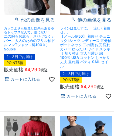
他の画像を見る
他の画像を見る
カッコよさも細見せ効果もあるゆ
ラインは見せずに、「涼しく着痩
るトップスなんて、他にない！
せ」。
二の腕もお尻も、さりげなくカ
【メール便50】 着痩せ チュニ
バー。大人のためのフリル袖ド
ック tシャツ レディース 五分袖
ルマンTシャツ（綿100％）
ボートネック 二の腕 お尻 隠れ
Souple
カバー ゆったり ワイド スッキ
リ 切り替え 大人可愛い 綿
2～3日でお届け
100％ USA コットン しっかり
丈夫 重ね着 パティ SAIL セイ
POINT5倍
ル
販売価格
¥
4,290
税込
2～3日でお届け
カートに入れる
POINT5倍
販売価格
¥
4,290
税込
カートに入れる