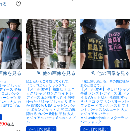
れる
画像を見る
他の画像を見る
他の画像を見る
ート」
隠したいところ隠してくれて、
「俺は闘い続ける、その先に答が
tシャツ しっか
『カッコよく』リラックス。
あると信じて。」
【メール便50】 着痩せ チュニ
【メール便50】 涼しい tシャツ
レディース 半袖
ック tシャツ ロング ワイド レ
半袖 メンズ レディース 夏 ドラ
 ロゴ バック
ディース 五分袖 すっきり 切替
イ UVカット 吸汗 伸縮性 すっ
ティーシャツ 夏
ゆったり tシャツ しっかり 柔ら
きり ネコ クマ カンガルー バッ
こいい 大人 カ
か 綿100％ USA コットン バッ
ファロー イヌ ハリネズミ プリ
LUETO ブル
ク ボタン ポケット お尻 二の腕
ント ボックスシルエット 大人
隠れる カバー 5分袖 半袖 大人
カジュアル パティ
カジュアル パティ Souple スプ
Mr.Lumberjack ミスターラン
ル
バージャック
290
税込
2～3日でお届け
2～3日でお届け