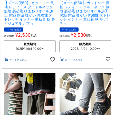
【メール便50】 カットソー 長
【メール便50】 カットソー 長
袖 レディース タートルネック
袖 レディース クルーネック 無
無地 裏起毛 ひまわりオイル加
地 裏起毛 ひまわりオイル加工
工 保湿 保温 暖かい 伸縮性 ス
保湿 保温 暖かい 伸縮性 ストレ
トレッチ インナー 重ね着 秋 冬
ッチ インナー 重ね着 秋 冬 パ
カジュアル パティ
ティ
2～3日でお届け
2～3日でお届け
¥
2,530
¥
2,530
税込
税込
販売価格
販売価格
販売期間
販売期間
2025/11/04 10:00
〜
2025/11/04 10:00
〜
カートに入れる
カートに入れる