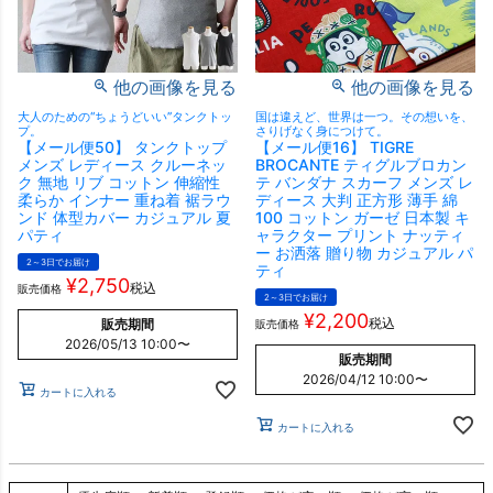
他の画像を見る
他の画像を見る
大人のための“ちょうどいい”タンクトッ
国は違えど、世界は一つ。その想いを、
プ。
さりげなく身につけて。
【メール便50】 タンクトップ
【メール便16】 TIGRE
メンズ レディース クルーネッ
BROCANTE ティグルブロカン
ク 無地 リブ コットン 伸縮性
テ バンダナ スカーフ メンズ レ
柔らか インナー 重ね着 裾ラウ
ディース 大判 正方形 薄手 綿
ンド 体型カバー カジュアル 夏
100 コットン ガーゼ 日本製 キ
パティ
ャラクター プリント ナッティ
ー お洒落 贈り物 カジュアル パ
2～3日でお届け
ティ
¥
2,750
税込
販売価格
2～3日でお届け
¥
2,200
税込
販売期間
販売価格
2026/05/13 10:00
〜
販売期間
2026/04/12 10:00
〜
カートに入れる
カートに入れる