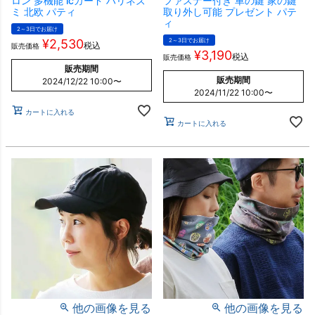
ロン 多機能 icカード ハリネズ
ファスナー付き 車の鍵 家の鍵
ミ 北欧 パティ
取り外し可能 プレゼント パテ
ィ
2～3日でお届け
¥
2,530
2～3日でお届け
税込
販売価格
¥
3,190
税込
販売価格
販売期間
販売期間
2024/12/22 10:00
〜
2024/11/22 10:00
〜
カートに入れる
カートに入れる
他の画像を見る
他の画像を見る