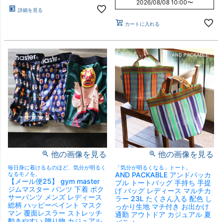
2026/08/08 10:00
〜
詳細を見る
カートに入れる
他の画像を見る
他の画像を見る
毎日身に着けるものほど、気分が明るく
「気分が明るくなる」トート。
なるモノを。
AND PACKABLE アンドパッカ
【メール便25】 gym master
ブル トートバッグ 手持ち 手提
ジムマスター パンツ 下着 ボク
げ バッグ レディース マルチカ
サーパンツ メンズ レディース
ラー 23L たくさん入る 配色 し
総柄 ハッピーペイント マスク
っかり生地 マチ付き お出かけ
マン 覆面レスラー ストレッチ
通勤 アウトドア カジュアル 夏
動きやすい 贈り物 カジュアル