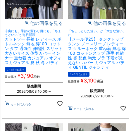
他の画像を見る
他の画像を見る
冷房にも、季節の変わり目にも。¨ちょ
「ちょっとした違い」が「大きな違い」
うどいい¨が毎日活躍。
に。
カットソー 長袖 レディース ボ
【メール便25】 タンクトップ
トルネック 無地 綿100 コット
タンク ノースリーブ レディー
ン タフ 通気性 伸縮性 スリット
ス クルーネック 重ね着 無地 綿
大きいサイズ 体型カバー イン
100 コットンスラブ 薄手 伸縮
ナー 重ね着 カジュアル オフィ
性 襟 配色 胸元 ブラ 下着が見
スカジュアル 夏 秋 冬 パティ
えない カバー カジュアル パテ
ィ GENTIL ジャンティ
2～3日でお届け
¥
3,190
2～3日でお届け
税込
販売価格
¥
3,190
税込
販売価格
販売期間
販売期間
2026/08/03 10:00
〜
2026/07/27 10:00
〜
カートに入れる
カートに入れる