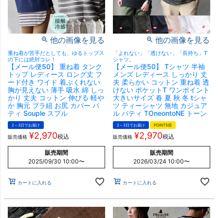
他の画像を見る
他の画像を見る
重ね着が苦手だとしても、ゆるトップス
「よれない」「透けない」「長持ち」T
の下には絶対コレ！
シャツ。
【メール便50】 重ね着 タンク
【メール便50】 Tシャツ 半袖
トップ レディース ロング丈 フ
メンズ レディース しっかり 丈
ード付き ワイド 着ぶくれない
夫 柔らかい コットン 重ね着 透
胸が見えない 薄手 吸水 綿 しっ
けない ポケットT ワンポイント
かり 丈夫 コットン 伸びる 軽や
大きいサイズ 春 夏 秋 冬 tシャ
か 胸元 ブラ紐 お尻 カバー パ
ツ ティーシャツ 無地 カジュア
ティ Souple スプル
ル パティ TOneontoNE トーン
2～3日でお届け
2～3日でお届け
POINT5倍
¥
2,970
¥
2,970
税込
税込
販売価格
販売価格
販売期間
販売期間
2025/09/30 10:00
〜
2026/03/24 10:00
〜
カートに入れる
カートに入れる