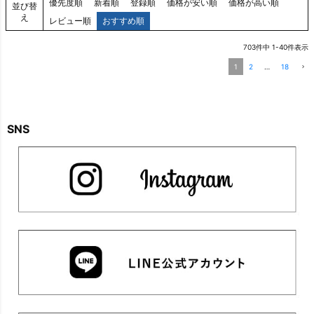
優先度順
新着順
登録順
価格が安い順
価格が高い順
並び替
え
レビュー順
おすすめ順
703
件中
1
-
40
件表示
1
2
…
18
SNS