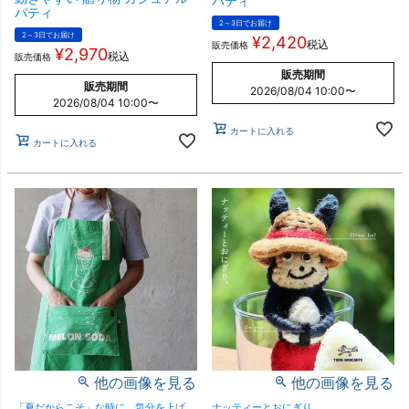
パティ
パティ
2～3日でお届け
2～3日でお届け
¥
2,420
税込
販売価格
¥
2,970
税込
販売価格
販売期間
販売期間
2026/08/04 10:00
〜
2026/08/04 10:00
〜
カートに入れる
カートに入れる
他の画像を見る
他の画像を見る
「夏だからこそ」な時に、気分を上げ
ナッティーとおにぎり。