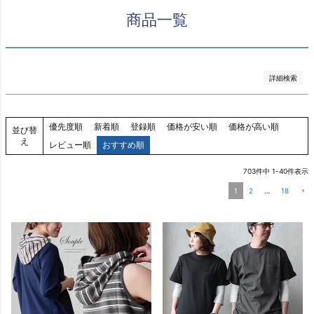
レビュー順
商品一覧
キーワードヒット順
検索
詳細検索
優先度順
新着順
登録順
価格が安い順
価格が高い順
並び替
え
レビュー順
おすすめ順
703
件中
1
-
40
件表示
1
2
…
18