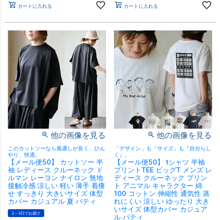
カートに入れる
カートに入れる
他の画像を見る
他の画像を見る
このカットソーなら風通しが良く、ひん
「デザイン」も「サイズ」も『自分らし
やり、快適。
く』。
【メール便50】 カットソー 半
【メール便50】 tシャツ 半袖
袖 レディース クルーネック ド
プリントTEE ビッグT メンズ レ
ルマン レーヨン ナイロン 無地
ディース クルーネック プリン
接触冷感 涼しい 軽い 薄手 着痩
ト アニマル キャラクター 綿
せ すっきり 大きいサイズ 体型
100 コットン 伸縮性 通気性 蒸
カバー カジュアル 夏 パティ
れにくい 涼しい ゆったり 大き
いサイズ 体型カバー カジュア
2～3日でお届け
ル パティ