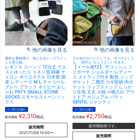
他の画像を見る
他の画像を見る
素朴な素材感で、気になるレッグライン
小さめのカバンとしても、ポーチとして
にも安心感。
も、¨意外と¨ちょうどいい大きさ。
レギンス スパッツ 12分丈 ウエ
【メール便12】 サコッシュ ミ
ストゆったり リネン混 綿麻 ナ
ニポーチ ショルダー レディー
イロン ポリエステル 日本製 国
ス ストラップ付き 配色 ジップ
産 レディース M L チャコール
ポケット 二層式 カギ収納 内ポ
グレー ブラック ネイビー おし
ケット リップストップ しっか
ゃれ PATY SMALL STONE
り生地 丈夫 小銭 小物入れ アウ
SOCKS スモールストーンソッ
トドア カジュアル パティ
クス
GENTIL ジャンティ
2～3日でお届け
2～3日でお届け
¥
2,310
¥
2,750
税込
税込
販売価格
販売価格
販売開始前です。
販売期間
2021/11/06 10:00
〜
販売期間