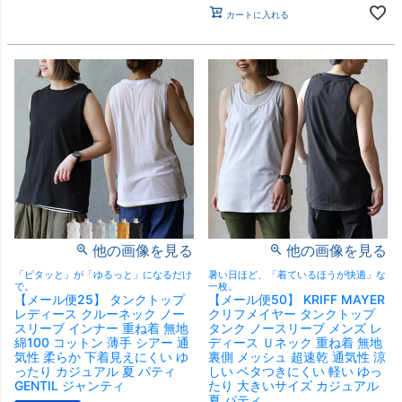
カートに入れる
他の画像を見る
他の画像を見る
「ピタッと」が「ゆるっと」になるだけ
暑い日ほど、「着ているほうが快適」な
で。
一枚。
【メール便25】 タンクトップ
【メール便50】 KRIFF MAYER
レディース クルーネック ノー
クリフメイヤー タンクトップ
スリーブ インナー 重ね着 無地
タンク ノースリーブ メンズ レ
綿100 コットン 薄手 シアー 通
ディース Ｕネック 重ね着 無地
気性 柔らか 下着見えにくい ゆ
裏側 メッシュ 超速乾 通気性 涼
ったり カジュアル 夏 パティ
しい ベタつきにくい 軽い ゆっ
GENTIL ジャンティ
たり 大きいサイズ カジュアル
夏 パティ