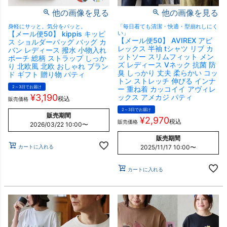
他の画像を見る
他の画像を見る
身軽にサッと。気分をパッと。
「毎日着ても清潔・快適・型崩れしにく
【メール便50】 kippis キッピ
い」
【メール便50】 AVIREX アビ
ス ショルダーバッグ バッグ カ
レックス 半袖 tシャツ リブ カ
バン レディース 撥水 小物入れ
ットソー スリムフィット メン
ポーチ 総柄 ストラップ しっか
ズ レディース Vネック 抗菌 防
り 北欧風 北欧 おしゃれ ブラン
臭 しっかり 丈夫 柔らかい コッ
ド ギフト 贈り物 パティ
トン ストレッチ 伸びる インナ
2～3日でお届け
ー 重ね着 カッコイイ アヴィレ
¥
3,190
ックス アメカジ パティ
税込
販売価格
2～3日でお届け
販売期間
¥
2,970
税込
販売価格
2026/03/22 10:00
〜
販売期間
カートに入れる
2025/11/17 10:00
〜
カートに入れる