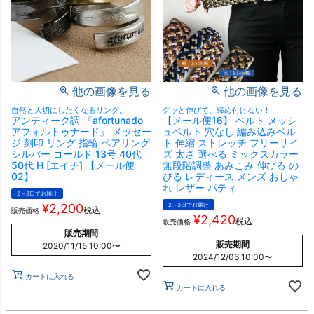
他の画像を見る
他の画像を見る
自然と大切にしたくなるリング。
グッと伸びて、締め付けない！
アンティーク調 『afortunado
【メール便16】 ベルト メッシ
アフォルトゥナード』 メッセー
ュベルト 穴なし 編み込みベル
ジ 刻印 リング 指輪 ペアリング
ト 伸縮 ストレッチ フリーサイ
シルバー ゴールド 13号 40代
ズ 太さ 選べる ミックスカラー
50代 H [エイチ] 【メール便
無段階調整 あみこみ 伸びる の
02】
びる レディース メンズ おしゃ
れ レザー パティ
2～3日でお届け
¥
2,200
2～3日でお届け
税込
販売価格
¥
2,420
税込
販売価格
販売期間
販売期間
2020/11/15 10:00
〜
2024/12/06 10:00
〜
カートに入れる
カートに入れる