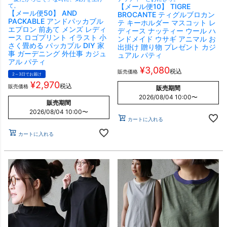
て。
【メール便10】 TIGRE
【メール便50】 AND
BROCANTE ティグルブロカン
PACKABLE アンドパッカブル
テ キーホルダー マスコット レ
エプロン 前あて メンズ レディ
ディース ナッティー ウール ハ
ース ロゴプリント イラスト 小
ンドメイド ウサギ アニマル お
さく畳める パッカブル DIY 家
出掛け 贈り物 プレゼント カジ
事 ガーデニング 外仕事 カジュ
ュアル パティ
アル パティ
¥
3,080
税込
販売価格
2～3日でお届け
¥
2,970
税込
販売価格
販売期間
2026/08/04 10:00
〜
販売期間
2026/08/04 10:00
〜
カートに入れる
カートに入れる