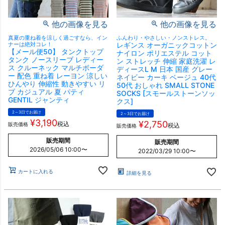
他の画像を見る
他の画像を見る
真夏の重ね着を涼しく過ごすなら、イン
ふんわり・やさしい・ノンストレス。
ナーは絶対コレ！
レギンス オーガニックコットン
【メール便50】 タンクトップ
ナイロン ポリエステル コット
タンク ノースリーブ レディー
ン ストレッチ 伸縮 家庭洗濯 レ
ス クルーネック マルチボーダ
ディースL M 日本 国産 グレー
ー 配色 重ね着 レーヨン 涼しい
ネイビー カーキ ベージュ 40代
ひんやり 伸縮性 動きやすい リ
50代 おしゃれ SMALL STONE
ブ カジュアル 夏 パティ
SOCKS [スモールストーンソッ
GENTIL ジャンティ
クス]
2～3日でお届け
2～3日でお届け
¥
3,190
¥
2,750
税込
販売価格
税込
販売価格
販売期間
販売期間
2026/05/06 10:00
〜
2022/03/29 10:00
〜
カートに入れる
詳細を見る