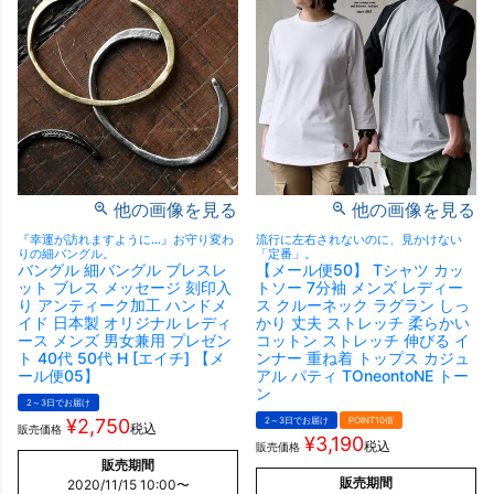
他の画像を見る
他の画像を見る
『幸運が訪れますように…』お守り変わ
流行に左右されないのに、見かけない
りの細バングル。
「定番」。
バングル 細バングル ブレスレ
【メール便50】 Tシャツ カッ
ット ブレス メッセージ 刻印入
トソー 7分袖 メンズ レディー
り アンティーク加工 ハンドメ
ス クルーネック ラグラン しっ
イド 日本製 オリジナル レディ
かり 丈夫 ストレッチ 柔らかい
ース メンズ 男女兼用 プレゼン
コットン ストレッチ 伸びる イ
ト 40代 50代 H [エイチ] 【メ
ンナー 重ね着 トップス カジュ
ール便05】
アル パティ TOneontoNE トー
ン
2～3日でお届け
¥
2,750
2～3日でお届け
POINT10倍
税込
販売価格
¥
3,190
税込
販売価格
販売期間
販売期間
2020/11/15 10:00
〜