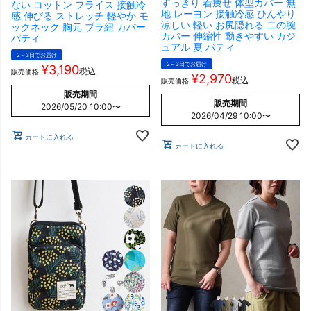
すっきり 着痩せ 体型カバー 無
ない コットン フライス 接触冷
地 レーヨン 接触冷感 ひんやり
感 伸びる ストレッチ 軽やか モ
涼しい 軽い お尻隠れる 二の腕
ックネック 胸元 ブラ紐 カバー
カバー 伸縮性 動きやすい カジ
パティ
ュアル 夏 パティ
2～3日でお届け
2～3日でお届け
¥
3,190
税込
販売価格
¥
2,970
税込
販売価格
販売期間
販売期間
2026/05/20 10:00
〜
2026/04/29 10:00
〜
カートに入れる
カートに入れる