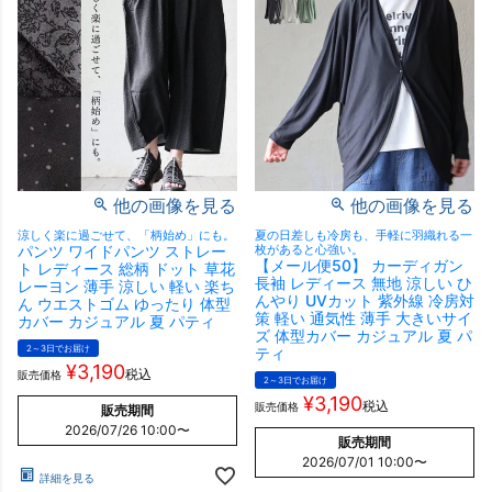
他の画像を見る
他の画像を見る
涼しく楽に過ごせて、「柄始め」にも。
夏の日差しも冷房も、手軽に羽織れる一
パンツ ワイドパンツ ストレー
枚があると心強い。
【メール便50】 カーディガン
ト レディース 総柄 ドット 草花
長袖 レディース 無地 涼しい ひ
レーヨン 薄手 涼しい 軽い 楽ち
んやり UVカット 紫外線 冷房対
ん ウエストゴム ゆったり 体型
策 軽い 通気性 薄手 大きいサイ
カバー カジュアル 夏 パティ
ズ 体型カバー カジュアル 夏 パ
2～3日でお届け
ティ
¥
3,190
税込
販売価格
2～3日でお届け
¥
3,190
税込
販売価格
販売期間
2026/07/26 10:00
〜
販売期間
2026/07/01 10:00
〜
詳細を見る