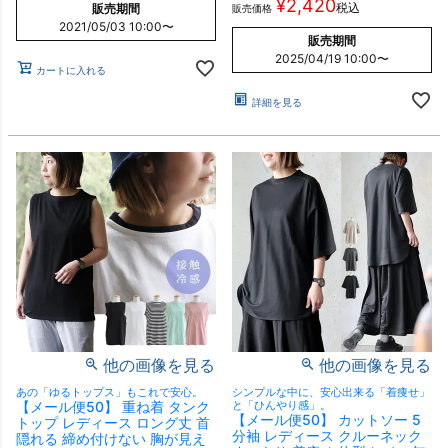
¥
2,420
税込
販売期間
販売価格
2021/05/03 10:00
〜
販売期間
2025/04/19 10:00
〜
カートに入れる
詳細を見る
他の画像を見る
他の画像を見る
あの「ゆるトップス」もこれで安心。
シンプルな中に、安心出来る「着痩せ」
【メール便50】 重ね着 タンク
と「ひんやり感」。
【メール便50】 カットソー 5
トップ レディース ロング丈 首
分袖 レディース クルーネック
隠れる 締め付けない 胸が見え