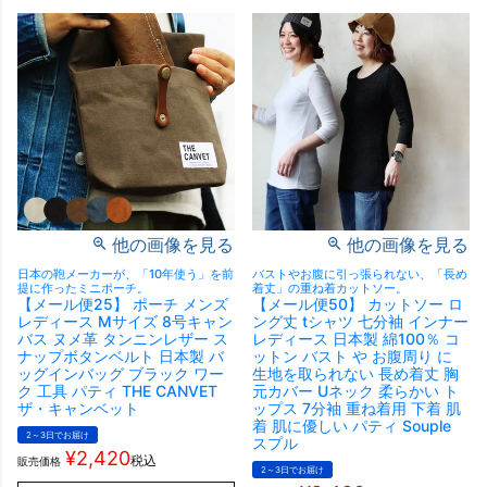
他の画像を見る
他の画像を見る
日本の鞄メーカーが、「10年使う」を前
バストやお腹に引っ張られない、「長め
提に作ったミニポーチ。
着丈」の重ね着カットソー。
【メール便25】 ポーチ メンズ
【メール便50】 カットソー ロ
レディース Mサイズ 8号キャン
ング丈 tシャツ 七分袖 インナー
バス ヌメ革 タンニンレザー ス
レディース 日本製 綿100％ コ
ナップボタンベルト 日本製 バ
ットン バスト や お腹周り に
ッグインバッグ ブラック ワー
生地を取られない 長め着丈 胸
ク 工具 パティ THE CANVET
元カバー Uネック 柔らかい ト
ザ・キャンベット
ップス 7分袖 重ね着用 下着 肌
着 肌に優しい パティ Souple
2～3日でお届け
スプル
¥
2,420
税込
販売価格
2～3日でお届け