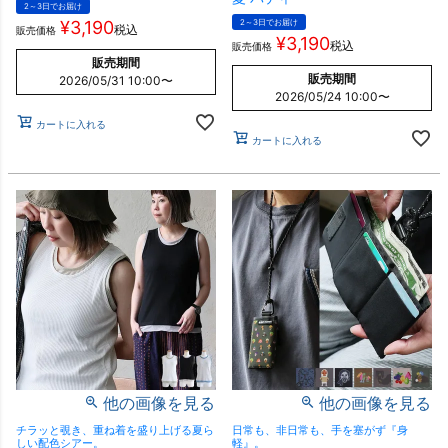
2～3日でお届け
¥
3,190
2～3日でお届け
税込
販売価格
¥
3,190
税込
販売価格
販売期間
販売期間
2026/05/31 10:00
〜
2026/05/24 10:00
〜
カートに入れる
カートに入れる
他の画像を見る
他の画像を見る
チラッと覗き、重ね着を盛り上げる夏ら
日常も、非日常も、手を塞がず『身
しい配色シアー。
軽』。