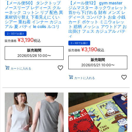
【メール便50】 タンクトップ
【メール便12】 gym master
ノースリーブ レディース クル
ジムマスター ネックウォレット
ーネック コットン リブ 配色 異
首から下げれる 財布 メンズ レ
素材切り替え 下着見えにくい
ディース コンパクト お金 小銭
シアー 重ね着 インナー カジュ
カード ポケット ミニウォレッ
アル 夏 パティ le colis ルコリ
ト 総柄 メッシュ アウトドア お
出掛け フェス カジュアル パテ
2～3日でお届け
ィ
¥
3,190
税込
販売価格
2～3日でお届け
¥
3,190
税込
販売期間
販売価格
2026/05/26 10:00
〜
販売期間
2026/05/21 10:00
〜
カートに入れる
カートに入れる