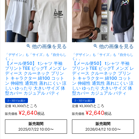
他の画像を見る
他の画像を見る
「デザイン」も「サイズ」も『自分らし
「デザイン」も「サイズ」も『自分らし
く』。
く』。
【メール便50】 tシャツ 半袖
【メール便50】 tシャツ 半袖
プリントTEE ビッグT メンズ レ
プリントTEE ビッグT メンズ レ
ディース クルーネック プリン
ディース クルーネック プリン
ト キャラクター 綿100 コット
ト キャラクター 綿100 コット
ン 伸縮性 通気性 蒸れにくい 涼
ン 伸縮性 通気性 蒸れにくい 涼
しい ゆったり 大きいサイズ 体
しい ゆったり 大きいサイズ 体
型カバー カジュアル パティ
型カバー カジュアル パティ
2～3日でお届け
2～3日でお届け
のところ
のところ
定価
¥
3,300
定価
¥
3,300
¥
2,640
¥
2,640
税込
税込
販売価格
販売価格
販売期間
販売期間
2025/07/22 10:00
〜
2026/04/12 10:00
〜