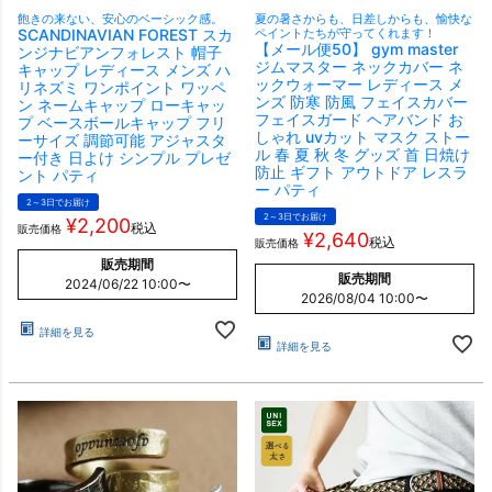
飽きの来ない、安心のベーシック感。
夏の暑さからも、日差しからも、愉快な
SCANDINAVIAN FOREST スカ
ペイントたちが守ってくれます！
【メール便50】 gym master
ンジナビアンフォレスト 帽子
ジムマスター ネックカバー ネ
キャップ レディース メンズ ハ
ックウォーマー レディース メ
リネズミ ワンポイント ワッペ
ンズ 防寒 防風 フェイスカバー
ン ネームキャップ ローキャッ
フェイスガード ヘアバンド お
プ ベースボールキャップ フリ
しゃれ uvカット マスク ストー
ーサイズ 調節可能 アジャスタ
ル 春 夏 秋 冬 グッズ 首 日焼け
ー付き 日よけ シンプル プレゼ
防止 ギフト アウトドア レスラ
ント パティ
ー パティ
2～3日でお届け
2～3日でお届け
¥
2,200
税込
販売価格
¥
2,640
税込
販売価格
販売期間
販売期間
2024/06/22 10:00
〜
2026/08/04 10:00
〜
詳細を見る
詳細を見る