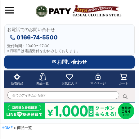
お電話でのお問い合わせ
キーワード
0166-74-5500
受付時間：10:00〜17:00
※月曜日は電話受付をお休みしております。
価格
〜
✉ お問い合わせ
在庫なし商品
表示しない
表示する
新着商品
商品一覧
お気に入り
マイページ
カート
商品番号/JANコード
並び順
優先度順
新着順
登録順
HOME
商品一覧
価格が安い順
価格が高い順