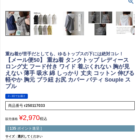
重ね着が苦手だとしても、ゆるトップスの下には絶対コレ！
【メール便50】 重ね着 タンクトップ レディース
ロング丈 フード付き ワイド 着ぶくれない 胸が見
えない 薄手 吸水 綿 しっかり 丈夫 コットン 伸びる
軽やか 胸元 ブラ紐 お尻 カバー パティ Souple ス
プル
2～3日でお届け
商品番号
r250117033
¥
2,970
税込
販売価格
[
135
ポイント進呈 ]
サイズ
選択してください