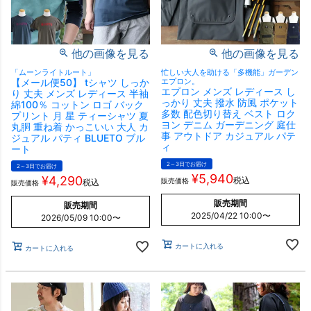
他の画像を見る
他の画像を見る
「ムーンライトルート」
忙しい大人を助ける「多機能」ガーデン
【メール便50】 tシャツ しっか
エプロン。
エプロン メンズ レディース し
り 丈夫 メンズ レディース 半袖
っかり 丈夫 撥水 防風 ポケット
綿100％ コットン ロゴ バック
多数 配色切り替え ベスト ロク
プリント 月 星 ティーシャツ 夏
ヨン デニム ガーデニング 庭仕
丸胴 重ね着 かっこいい 大人 カ
事 アウトドア カジュアル パテ
ジュアル パティ BLUETO ブル
ィ
ート
2～3日でお届け
2～3日でお届け
¥
5,940
¥
4,290
税込
販売価格
税込
販売価格
販売期間
販売期間
2025/04/22 10:00
〜
2026/05/09 10:00
〜
カートに入れる
カートに入れる