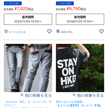
2～3日でお届け
2～3日でお届け
¥
7,920
¥
9,790
税込
税込
販売価格
販売価格
販売期間
販売期間
2024/11/04 10:00
〜
2026/01/25 10:00
〜
カートに入れる
詳細を見る
他の画像を見る
他の画像を見る
これだけの「加工」を「ストレッチ」デ
背中にはいつも北海道。
ニムにっ！
【メール便50】 tシャツ 半袖