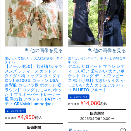
他の画像を見る
他の画像を見る
懐かしくて新しい。大人に刺さる「タイ
凛々しいインディゴ。キリッと丹精なマ
ダイT」。
キシ丈。
【メール便50】 七分袖 tシャツ
デニム サロペット マキシ レデ
メンズ レディース カットソー
ィース 軽い 柔らかい 大きいポ
タイダイ柄 トップス タイダイ
ケット ロング デニムワンピー
ロンt 綿100％ コットン USA
ス 裾上げ無料 大きいサイズ か
迷彩服 カモフラ柄 ポケット 裾
っこいい 大人 カジュアル パテ
ラウンド ロング おしゃれ ゆっ
ィ BLUETO ブルート
たり プルオーバー トレーナー
2～3日でお届け
風 重ね着 アウトドア PATY パ
¥
14,080
ティ GRN×Mr.Lumberjack
税込
販売価格
2～3日でお届け
販売期間
¥
4,950
税込
販売価格
2026/04/09 10:00
〜
販売期間