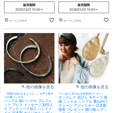
販売期間
販売期間
2025/12/21 10:00
〜
2026/01/05 10:00
〜
カートに入れる
カートに入れる
他の画像を見る
他の画像を見る
『幸運が訪れますように…』お守り変わ
“いいね”と言われる自然体でいたい。
りの細バングル。
ネックレス 花びら モチーフ 真
バングル 細バングル ブレスレ
鍮 ニッケル シンプル 重ね付け
ット ブレス メッセージ 刻印入
チェーン アジャスター 日本製
り アンティーク加工 ハンドメ
国産 プレゼント 贈り物 レディ
イド 日本製 オリジナル レディ