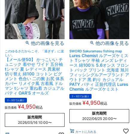
他の画像を見る
他の画像を見る
このゆるさだからこそ、「過ぎず」に楽
SWORD Sakuramasu fishing map
しい。
Lures Chemist ルアーズケミス
【メール便50】 かっこいい チ
ト Tシャツ 半袖 メンズ レディ
ュニック 着やせ ワイド 五分袖
ース 綿100％ 5.6オンス フロン
tシャツ 夏 レディース 異素材
ト バック プリント 北海道 旭川
切り替え 綿100 コットン ピグ
フィッシングルアーブランド ア
メント 色合い 二の腕 お尻 体系
ウトドア 黒 釣り カジュアル
カバー リメイク風 古着風 ドル
PATY パティ 正規代理店 Lures
マン tシャツ 重ね着 カジュアル
Chemis ルアーズケミスト
パティ OAR’S オールズ
2～3日でお届け
2～3日でお届け
¥
4,950
税込
販売価格
¥
4,950
税込
販売価格
販売期間
販売期間
2022/06/25 20:00
〜
2026/05/16 10:00
〜
カートに入れる