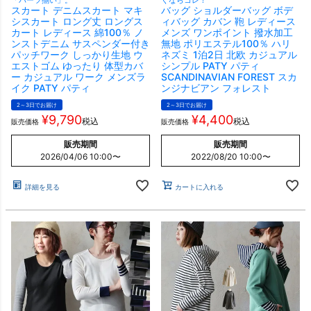
「パーツ揃い」。
くならコレ！
スカート デニムスカート マキ
バッグ ショルダーバッグ ボデ
シスカート ロング丈 ロングス
ィバッグ カバン 鞄 レディース
カート レディース 綿100％ ノ
メンズ ワンポイント 撥水加工
ンストデニム サスペンダー付き
無地 ポリエステル100％ ハリ
パッチワーク しっかり生地 ウ
ネズミ 1泊2日 北欧 カジュアル
エストゴム ゆったり 体型カバ
シンプル PATY パティ
ー カジュアル ワーク メンズラ
SCANDINAVIAN FOREST スカ
イク PATY パティ
ンジナビアン フォレスト
2～3日でお届け
2～3日でお届け
¥
9,790
¥
4,400
税込
税込
販売価格
販売価格
販売期間
販売期間
2026/04/06 10:00
〜
2022/08/20 10:00
〜
詳細を見る
カートに入れる