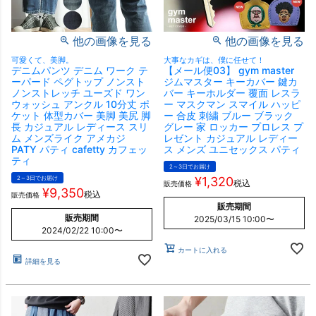
他の画像を見る
他の画像を見る
可愛くて、美脚。
大事なカギは、僕に任せて！
デニムパンツ デニム ワーク テ
【メール便03】 gym master
ーパード ペグトップ ノンスト
ジムマスター キーカバー 鍵カ
ノンストレッチ ユーズド ワン
バー キーホルダー 覆面 レスラ
ウォッシュ アンクル 10分丈 ポ
ー マスクマン スマイル ハッピ
ケット 体型カバー 美脚 美尻 脚
ー 合皮 刺繍 ブルー ブラック
長 カジュアル レディース スリ
グレー 家 ロッカー プロレス プ
ム メンズライク アメカジ
レゼント カジュアル レディー
PATY パティ cafetty カフェッ
ス メンズ ユニセックス パティ
ティ
2～3日でお届け
2～3日でお届け
¥
1,320
税込
販売価格
¥
9,350
税込
販売価格
販売期間
販売期間
2025/03/15 10:00
〜
2024/02/22 10:00
〜
カートに入れる
詳細を見る