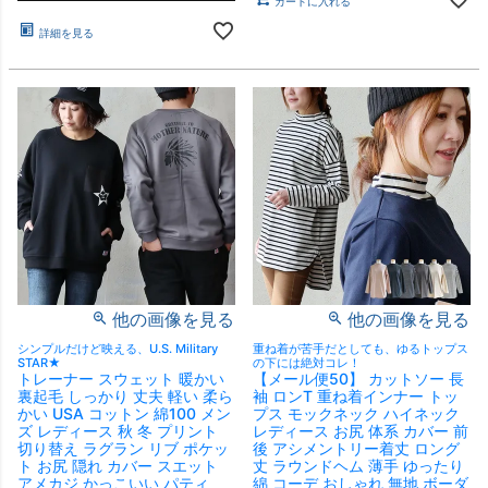
カートに入れる
詳細を見る
他の画像を見る
他の画像を見る
シンプルだけど映える、U.S. Military
重ね着が苦手だとしても、ゆるトップス
STAR★
の下には絶対コレ！
トレーナー スウェット 暖かい
【メール便50】 カットソー 長
裏起毛 しっかり 丈夫 軽い 柔ら
袖 ロンT 重ね着インナー トッ
かい USA コットン 綿100 メン
プス モックネック ハイネック
ズ レディース 秋 冬 プリント
レディース お尻 体系 カバー 前
切り替え ラグラン リブ ポケッ
後 アシメントリー着丈 ロング
ト お尻 隠れ カバー スエット
丈 ラウンドヘム 薄手 ゆったり
アメカジ かっこいい パティ
綿 コーデ おしゃれ 無地 ボーダ