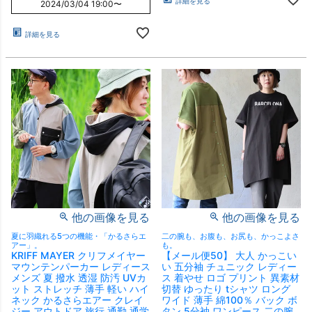
詳細を見る
2024/03/04 19:00
〜
詳細を見る
他の画像を見る
他の画像を見る
夏に羽織れる5つの機能・「かるさらエ
二の腕も、お腹も、お尻も、かっこよさ
アー」。
も。
KRIFF MAYER クリフメイヤー
【メール便50】 大人 かっこい
マウンテンパーカー レディース
い 五分袖 チュニック レディー
メンズ 夏 撥水 透湿 防汚 UVカ
ス 着やせ ロゴ プリント 異素材
ット ストレッチ 薄手 軽い ハイ
切替 ゆったり tシャツ ロング
ネック かるさらエアー クレイ
ワイド 薄手 綿100％ バック ボ
ジー アウトドア 旅行 通勤 通学
タン 5分袖 ワンピース 二の腕