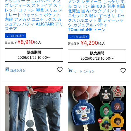
ヒッコリー デニムパンツ メン
メンズ レディース しっかり 丈
ズ レディース ストライプ スト
夫 コットン 綿100％ 乳牛 刺繍
レッチ コットン 脚長 スリム ス
北海道 国内バックプリント ユ
トレート ウォッシュ ポケット
ニセックス 軽い すっきり ボッ
内紐 アメカジ ユニセックス カ
クスシルエット 夏 ティーシャ
ジュアル パティ ALISTAIR アリ
ツ カジュアル パティ
ステア
TOneontoNE トーン
2～3日でお届け
2～3日でお届け
¥
8,910
¥
4,290
税込
販売価格
税込
販売価格
販売期間
販売期間
2026/01/25 10:00
〜
2025/06/28 10:00
〜
詳細を見る
カートに入れる