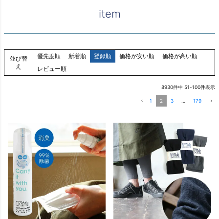
item
優先度順
新着順
登録順
価格が安い順
価格が高い順
並び替
え
レビュー順
8930
件中
51
-
100
件表示
1
2
3
…
179