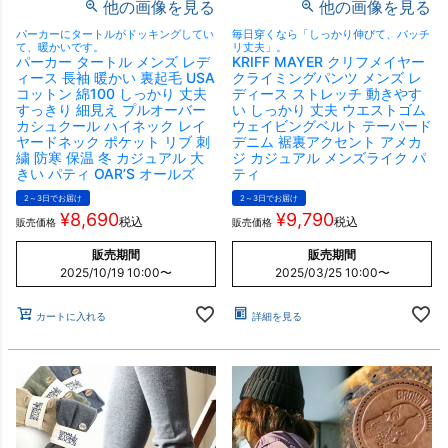
他の画像を見る
他の画像を見る
パーカーにタートルがドッキングしてい
毎日穿くなら「しっかり伸びて、バッチ
て、暖かいです。
リ丈夫」。
パーカー タートル メンズ レデ
KRIFF MAYER クリフメイヤー
ィース 長袖 暖かい 裏起毛 USA
クライミングパンツ メンズ レ
コットン 綿100 しっかり 丈夫
ディース ストレッチ 動きやす
すっきり 細見え プルオーバー
い しっかり 丈夫 ウエストゴム
カシュクール ハイネック レイ
ウェイビングベルト テーパード
ヤードネック ポケット リブ 刺
デニム 裾裏アクセント アメカ
繍 防寒 保温 冬 カジュアル 大
ジ カジュアル メンズライク パ
きい パティ OAR’S オールズ
ティ
2～3日でお届け
2～3日でお届け
¥
8,690
¥
9,790
税込
税込
販売価格
販売価格
販売期間
販売期間
2025/10/19 10:00
〜
2025/03/25 10:00
〜
カートに入れる
詳細を見る