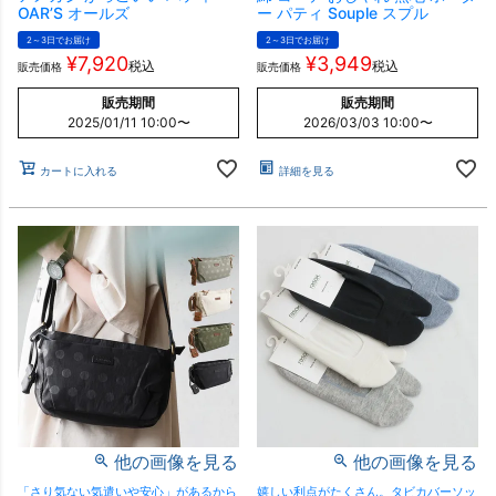
OAR’S オールズ
ー パティ Souple スプル
2～3日でお届け
2～3日でお届け
¥
7,920
¥
3,949
税込
税込
販売価格
販売価格
販売期間
販売期間
2025/01/11 10:00
〜
2026/03/03 10:00
〜
カートに入れる
詳細を見る
他の画像を見る
他の画像を見る
「さり気ない気遣いや安心」があるから
嬉しい利点がたくさん。タビカバーソッ