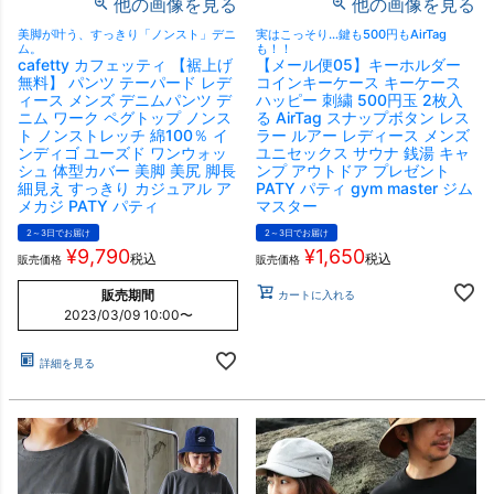
他の画像を見る
他の画像を見る
美脚が叶う、すっきり「ノンスト」デニ
実はこっそり…鍵も500円もAirTag
ム。
も！！
cafetty カフェッティ 【裾上げ
【メール便05】キーホルダー
無料】 パンツ テーパード レデ
コインキーケース キーケース
ィース メンズ デニムパンツ デ
ハッピー 刺繍 500円玉 2枚入
ニム ワーク ペグトップ ノンス
る AirTag スナップボタン レス
ト ノンストレッチ 綿100％ イ
ラー ルアー レディース メンズ
ンディゴ ユーズド ワンウォッ
ユニセックス サウナ 銭湯 キャ
シュ 体型カバー 美脚 美尻 脚長
ンプ アウトドア プレゼント
細見え すっきり カジュアル ア
PATY パティ gym master ジム
メカジ PATY パティ
マスター
2～3日でお届け
2～3日でお届け
¥
9,790
¥
1,650
税込
税込
販売価格
販売価格
販売期間
カートに入れる
2023/03/09 10:00
〜
詳細を見る