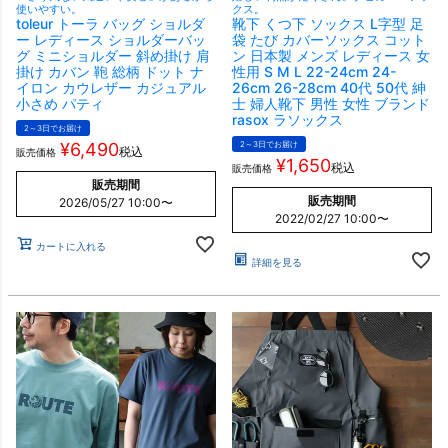
使いやすい。
クス。
toleur トーラ バッグ ショルダ
靴下 くつ下 ソックス L字型 足
ー レディース ショルダーバッ
袋 たび カバーソックス コット
グ ミニショルダー 斜め掛け 肩
ン 日本製 メンズ レディース 女
掛け カバン 鞄 総柄 ドット ナ
性用 S M L 22-24cm 24-
イロン カウレザー カジュアル
26cm 26-28cm 40代 50代 紳
小さめ パティ
士 婦人靴下 男性 女性 ブランド
rasox ラソックス
2～3日でお届け
¥
6,490
2～3日でお届け
税込
販売価格
¥
1,650
税込
販売価格
販売期間
販売期間
2026/05/27 10:00
〜
2022/02/27 10:00
〜
カートに入れる
詳細を見る