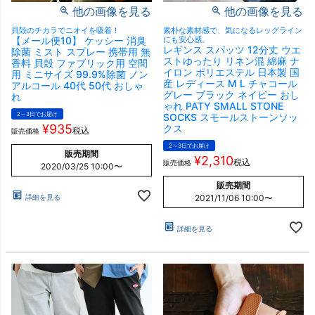
他の画像を見る
他の画像を見る
貝殻のチカラでニオイを吸着！
素朴な素材感で、気になるレッグライン
【メール便10】 ケッシー 消臭
にも安心感。
レギンス スパッツ 12分丈 ウエ
除菌 ミスト スプレー 携帯用 無
ストゆったり リネン混 綿麻 ナ
香料 貝殻 ファブリック用 空間
イロン ポリエステル 日本製 国
用 ミニサイズ 99.9%除菌 ノン
産 レディース M L チャコール
アルコール 40代 50代 おしゃ
グレー ブラック ネイビー おし
れ
ゃれ PATY SMALL STONE
2～3日でお届け
SOCKS スモールストーンソッ
¥
935
クス
税込
販売価格
2～3日でお届け
販売期間
¥
2,310
税込
販売価格
2020/03/25 10:00
〜
販売期間
詳細を見る
2021/11/06 10:00
〜
詳細を見る