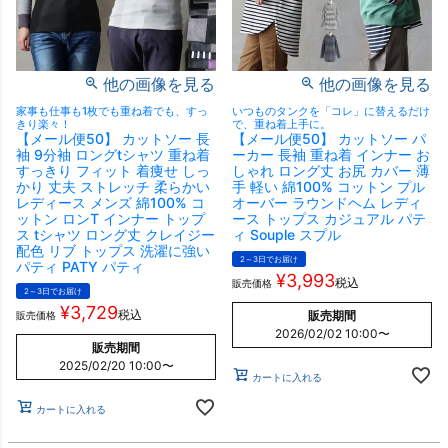
他の画像を見る
他の画像を見る
家事も仕事も1枚でも重ね着でも、すっ
いつものタンクを「コレ」に替えるだけ
きり楽々！
で、重ね着上手に。
【メール便50】 カットソー 長
【メール便50】 カットソー パ
袖 9分袖 ロングtシャツ 重ね着
ーカー 長袖 重ね着 インナー お
すっきり フィット 着痩せ しっ
しゃれ ロング丈 お尻 カバー 薄
かり 丈夫 ストレッチ 柔らかい
手 軽い 綿100% コットン プル
レディース メンズ 綿100% コ
オーバー ラウンドヘム レディ
ットン ロンT インナー トップ
ース トップス カジュアル パテ
ス tシャツ ロング丈 クレイジー
ィ Souple スプル
配色 リブ トップス 洗濯に強い
2～3日でお届け
パティ PATY パティ
¥
3,993
税込
販売価格
2～3日でお届け
¥
3,729
税込
販売期間
販売価格
2026/02/02 10:00
〜
販売期間
2025/02/20 10:00
〜
カートに入れる
カートに入れる