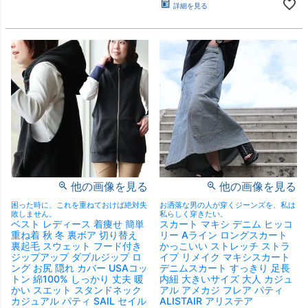
詳細を見る
他の画像を見る
他の画像を見る
困った時に、これを重ねておけば絶対失
お洒落な男の人が穿くジーンズを、私は
敗しません。
私らしく穿きたい。
ベスト レディース 着痩せ 簡単
スカート マキシ デニム ヒッコ
重ね着 秋 冬 裏ボア 切り替え
リー Aライン ロングスカート
裏起毛 スウェット フード付き
かっこいい ストレッチ ストラ
ジップアップ ダブルジップ ロ
イプ リメイク マキシスカート
ング お尻 隠れ カバー USAコッ
デニムスカート すっきり 足長
トン 綿100% しっかり 丈夫 暖
内紐 大きいサイズ 大人 カジュ
かい スエット スタンドネック
アル アメカジ フレア パティ
カジュアル パティ SAIL セイル
ALISTAIR アリステア