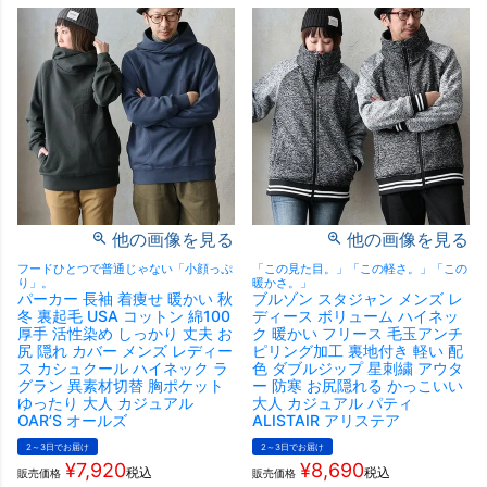
他の画像を見る
他の画像を見る
フードひとつで普通じゃない「小顔っぷ
「この見た目。」「この軽さ。」「この
り」。
暖かさ。」
パーカー 長袖 着痩せ 暖かい 秋
ブルゾン スタジャン メンズ レ
冬 裏起毛 USA コットン 綿100
ディース ボリューム ハイネッ
厚手 活性染め しっかり 丈夫 お
ク 暖かい フリース 毛玉アンチ
尻 隠れ カバー メンズ レディー
ピリング加工 裏地付き 軽い 配
ス カシュクール ハイネック ラ
色 ダブルジップ 星刺繍 アウタ
グラン 異素材切替 胸ポケット
ー 防寒 お尻隠れる かっこいい
ゆったり 大人 カジュアル
大人 カジュアル パティ
OAR’S オールズ
ALISTAIR アリステア
2～3日でお届け
2～3日でお届け
¥
7,920
¥
8,690
税込
税込
販売価格
販売価格