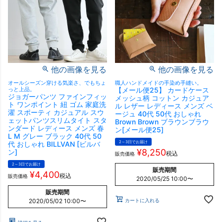
他の画像を見る
他の画像を見る
オールシーズン穿ける気楽さ、でもちょ
職人ハンドメイドの手染め手縫い。
っと上品。
【メール便25】 カードケース
ジョガーパンツ ファインフィッ
メッシュ柄 コットン カジュア
ト ワンポイント 紐 ゴム 家庭洗
ル レザー レディース メンズ ベ
濯 スポーティ カジュアル スウ
ージュ 40代 50代 おしゃれ
ェットパンツスリムタイト スタ
Brown Brown ブラウンブラウ
ンダード レディース メンズ 春
ン[メール便25]
L M グレー ブラック 40代 50
2～3日でお届け
代 おしゃれ BILLVAN [ビルバ
¥
8,250
ン]
税込
販売価格
2～3日でお届け
販売期間
¥
4,400
税込
販売価格
2020/05/25 10:00
〜
販売期間
カートに入れる
2020/05/02 10:00
〜