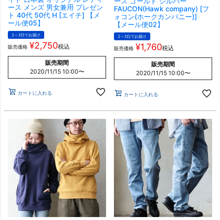
ース ゴールド シルバー
ース メンズ 男女兼用 プレゼン
FAUCON(Hawk company) [フ
ト 40代 50代 H [エイチ] 【メ
ォコン(ホークカンパニー)]
ール便05】
【メール便02】
2～3日でお届け
2～3日でお届け
¥
2,750
¥
1,760
税込
販売価格
税込
販売価格
販売期間
販売期間
2020/11/15 10:00
〜
2020/11/15 10:00
〜
カートに入れる
カートに入れる