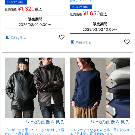
2～3日でお届け
¥
1,320
2～3日でお届け
税込
販売価格
¥
1,650
税込
販売価格
販売期間
販売期間
2026/08/01 0:00
〜
2025/03/02 10:00
〜
詳細を見る
詳細を見る
他の画像を見る
他の画像を見る
「レザーかと思った！」なのに軽くて濡
シャツのようなきちんと感。長く着られ
れなくて風も通さないって、ズルい。
る『日本製』長袖無地バスク。