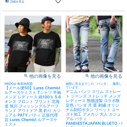
詳細を見る
他の画像を見る
他の画像を見る
HADOU 海底地形図
細部に至るまでこの「パンダ」、徹底し
【メール便50】Lures Chemist
ています。
デニム パンツ スリム ストレー
ルアーズケミスト Tシャツ 半袖
ト ジーンズ ストレッチ メンズ
メンズ レディース 綿100％ 5.6
レディース 熊猫謹製 コラボ限
オンス フロント プリント 北海
定色 パンダ 月 星 刺繍 オリジ
道 旭川 フィッシングルアーブ
ナル刻印ボタン リベット ユー
ランド アウトドア 黒 釣り カジ
ズド加工 アメカジ 大人 カジュ
ュアル PATY パティ 正規代理
アル パティ
店 Lures Chemist ルアーズケ
PANDIESTAJAPAN BLUETO パ
ミスト