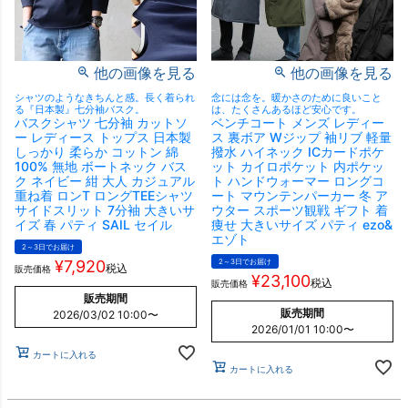
他の画像を見る
他の画像を見る
シャツのようなきちんと感。長く着られ
念には念を。暖かさのために良いこと
る『日本製』七分袖バスク。
は、たくさんあるほど安心です。
バスクシャツ 七分袖 カットソ
ベンチコート メンズ レディー
ー レディース トップス 日本製
ス 裏ボア Wジップ 袖リブ 軽量
しっかり 柔らか コットン 綿
撥水 ハイネック ICカードポケ
100% 無地 ボートネック バス
ット カイロポケット 内ポケッ
ク ネイビー 紺 大人 カジュアル
ト ハンドウォーマー ロングコ
重ね着 ロンT ロングTEEシャツ
ート マウンテンパーカー 冬 ア
サイドスリット 7分袖 大きいサ
ウター スポーツ観戦 ギフト 着
イズ 春 パティ SAIL セイル
痩せ 大きいサイズ パティ ezo&
エゾト
2～3日でお届け
¥
7,920
2～3日でお届け
税込
販売価格
¥
23,100
税込
販売価格
販売期間
販売期間
2026/03/02 10:00
〜
2026/01/01 10:00
〜
カートに入れる
カートに入れる