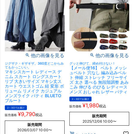
他の画像を見る
他の画像を見る
ジグザク・ギザギザ。360度どこからみ
グッと伸びて、締め付けない！
てもかっこいい。
【メール便16】 ベルト メッシ
マキシスカート レディース デ
ュベルト 穴なし 編み込みベル
ニム スカート ロングスカート
ト 伸縮 ストレッチ フリーサイ
リブ 大きいサイズ マキシ丈ス
ズ 太さ 選べる 無段階調整 あみ
カート ウエストゴム 紐 変形 ボ
こみ 伸びる のびる レディース
リューム リメイク カジュアル
メンズ おしゃれ レザー パティ
メンズライク パティ BLUETO
2～3日でお届け
ブルート
¥
1,980
税込
販売価格
2～3日でお届け
¥
9,790
税込
販売価格
販売期間
2025/12/06 10:00
〜
販売期間
2026/03/07 10:00
〜