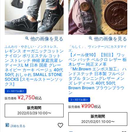
他の画像を見る
他の画像を見る
ふんわり・やさしい・ノンストレス。
「らしく」、ヴィンテージにカスタマイ
レギンス オーガニックコットン
ズ。
【メール便10】 【別注】 ワッ
ナイロン ポリエステル コット
ペン パッチ ベルクロ レザー 栃
ン ストレッチ 伸縮 家庭洗濯 レ
木レザー 純正ヌメ革
ディースL M 日本 国産 グレー
『Mr.Brown エンボス加工』 ハ
ネイビー カーキ ベージュ 40代
ンドステッチ 日本製 フルベジ
50代 おしゃれ SMALL STONE
タブル タンニングレザー メン
SOCKS [スモールストーンソッ
ズ レディース 40代 50代
クス]
Brown Brown ブラウンブラウ
2～3日でお届け
ン
¥
2,750
税込
販売価格
2～3日でお届け
¥
990
税込
販売価格
販売期間
2022/03/29 10:00
〜
販売期間
2021/02/01 10:00
〜
詳細を見る