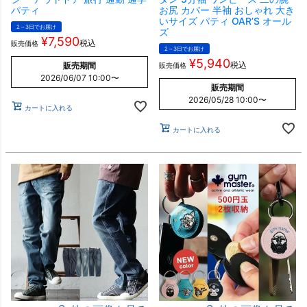
パティ
お尻 カバー 半袖 おしゃれ 大き
いサイズ パティ OAR’S オール
2～3日でお届け
ズ
¥
7,590
税込
販売価格
2～3日でお届け
¥
5,940
税込
販売期間
販売価格
2026/06/07 10:00
〜
販売期間
2026/05/28 10:00
〜
カートに入れる
カートに入れる