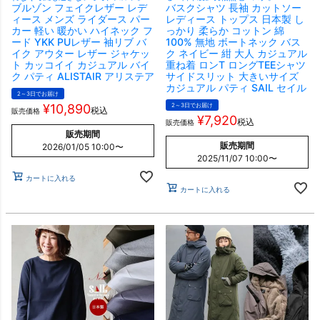
ブルゾン フェイクレザー レデ
バスクシャツ 長袖 カットソー
ィース メンズ ライダース パー
レディース トップス 日本製 し
カー 軽い 暖かい ハイネック フ
っかり 柔らか コットン 綿
ード YKK PUレザー 袖リブ バ
100% 無地 ボートネック バス
イク アウター レザー ジャケッ
ク ネイビー 紺 大人 カジュアル
ト カッコイイ カジュアル バイ
重ね着 ロンT ロングTEEシャツ
ク パティ ALISTAIR アリステア
サイドスリット 大きいサイズ
カジュアル パティ SAIL セイル
2～3日でお届け
¥
10,890
2～3日でお届け
税込
販売価格
¥
7,920
税込
販売価格
販売期間
販売期間
2026/01/05 10:00
〜
2025/11/07 10:00
〜
カートに入れる
カートに入れる