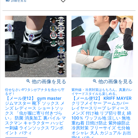
詳細を見る
他の画像を見る
他の画像を見る
任せなさい!!ワタシがアナタを虫から守
紫外線・冷房対策はもちろん。真夏のレ
るぞ！
イヤードスタイルも楽しめる。
【メール便12】 gym master
【メール便12】 KRIFF MAYER
ジムマスター 靴下 ソックス メ
クリフメイヤー アームカバー
ンズ レディース ショートソッ
レイヤースリーブ レディース
クス 「虫が服に寄り付きづら
メンズ 付け袖 リブ切り替え 綿
い」 防菌 消臭加工 裏パイル マ
100％ ワッフル地 涼しい 無地
スクマン キャラクター ハッピ
重ね着 日焼け防止 紫外線防止
ー刺繍 ラインソックス ワンポ
冷房対策 フリーサイズ 七分袖
イント パティ
オシャレ 大人 カジュアル お出
掛け パティ