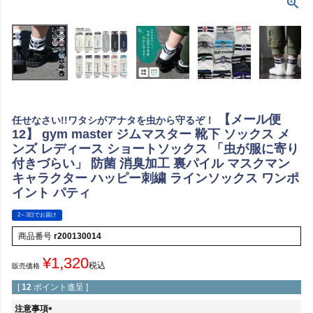
【メール便
任せなさい!!ワタシがアナタを虫から守るぞ！
12】 gym master ジムマスター 靴下 ソックス メ
ンズ レディース ショートソックス 「虫が服に寄り
付きづらい」 防菌 消臭加工 裏パイル マスクマン
キャラクター ハッピー刺繍 ラインソックス ワンポ
イント パティ
2～3日でお届け
商品番号
r200130014
¥
1,320
税込
販売価格
[
12
ポイント進呈 ]
注意事項