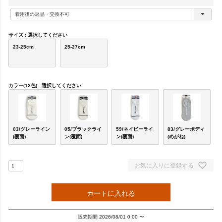
(
必
須
)
サイズ
選択してください
23-25cm
25-27cm
カラー(12色)
選択してください
03/グレーライン
05/ブラックライ
59/ネイビーライ
83/グレーボディ
(覆面)
ン(覆面)
ン(覆面)
(めがね)
お気に入りに登録する
カートに入れる
販売期間
2026/08/01 0:00
〜