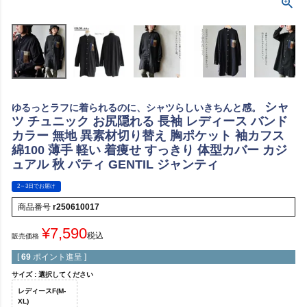
シャ
ゆるっとラフに着られるのに、シャツらしいきちんと感。
ツ チュニック お尻隠れる 長袖 レディース バンド
カラー 無地 異素材切り替え 胸ポケット 袖カフス
綿100 薄手 軽い 着痩せ すっきり 体型カバー カジ
ュアル 秋 パティ GENTIL ジャンティ
2～3日でお届け
商品番号
r250610017
¥
7,590
税込
販売価格
[
69
ポイント進呈 ]
サイズ
選択してください
レディースF(M-
XL)