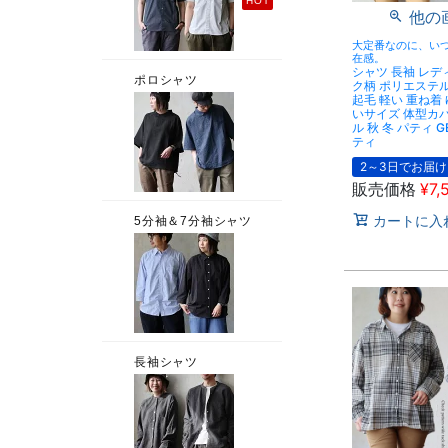
他の
大定番なのに、い
在感。
シャツ 長袖 レデ
ク柄 ポリエステル
起毛 軽い 重ね着
いサイズ 体型カ
ル 秋 冬 パティ G
ティ
2～3日でお届け
販売価格
¥
7,
カートに入