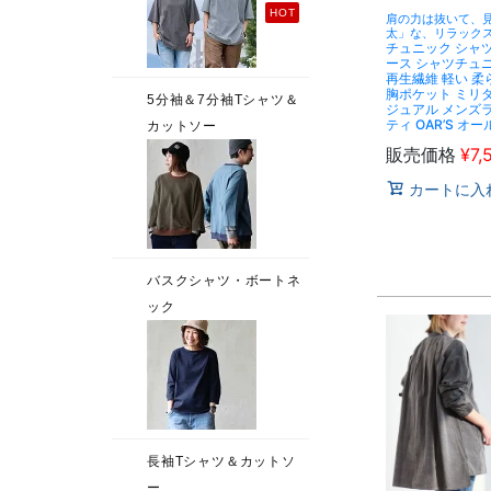
肩の力は抜いて、
太」な、リラック
チュニック シャツ
ース シャツチュ
再生繊維 軽い 柔
胸ポケット ミリタ
ジュアル メンズラ
ティ OAR’S オー
販売価格
¥
7,
カートに入