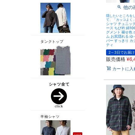
他の
隠したいところを
て、「カッコよく
シャツ チュニック
ース ちび衿 綿10
グメント 褪せ色 
ム お尻隠れる ゆ
バー すっきり カ
ティ
2～3日でお届け
販売価格
¥
6,
カートに入