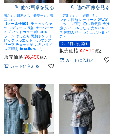
他の画像を見る
他の画像を見る
暑さも、肌寒さも、着痩せも、着
「定番」も、「街着」も。
回しも。
シャツ 長袖 レディース 2WAY
【メール便50】 チェックシャ
コットン 薄手 軽い 通気性 透け
ツ レディース 長袖 オーバーサ
感 シアー ゆったり 大きいサイ
イズ バンドカラー 綿100% コ
ズ 体型カバー カジュアル 春 パ
ットン ゆったり 両胸ポケット
ティ
ビッグシルエット ドルマンス
2～3日でお届け
リーブ チェック柄 大きいサイ
ズ 羽織り le colis ルコリ
販売価格
¥
7,590
税込
販売価格
¥
6,490
税込
カートに入れる
カートに入れる