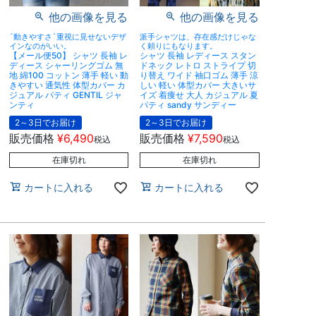
他の画像を見る
他の画像を見る
´動きやすさ´重視に見せないデザ
派手シャツは、存在感だけじゃな
インなのがいい。
く頼りにもなります。
【メール便50】 シャツ 長袖 レ
シャツ 長袖 レディース スタン
ディース シャーリングゴム 無
ドネック レトロ ストライプ 切
地 綿100 コットン 薄手 軽い 動
り替え ワイド 袖口ゴム 薄手 涼
きやすい 通気性 体型カバー カ
しい 軽い 体型カバー 大きいサ
ジュアル パティ GENTIL ジャ
イズ 着痩せ 大人 カジュアル 夏
ンティ
パティ sandy サンディー
2～3日でお届け
2～3日でお届け
販売価格
¥
6,490
販売価格
¥
7,590
税込
税込
在庫切れ
在庫切れ
カートに入れる
カートに入れる