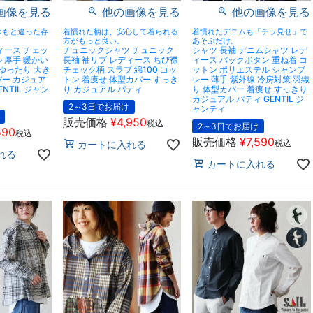
画像を見る
他の画像を見る
他の画像を見る
つもと違った存
着慣れた柄は、安心して着られる
着慣れたデニムも「チラ見せ」で
方がもっと良い。
あそぶだけ。
ィース チェッ
チュニックシャツ チュニック
シャツ 長袖 デニムシャツ レデ
 厚手 暖かい
長袖 袖リブ レディース ちび襟
ィース バックボタン 重ね着 コ
 ゆったり 大き
チェック柄 スラブ 綿100 コッ
ットン ポリエステル シャンブ
バー カジュア
トン 着痩せ 体型カバー すっき
レー 薄手 紫外線 冷房対策 羽織
ENTIL ジャン
り カジュアル パティ
り 体型カバー 着痩せ すっきり
カジュアル パティ GENTIL ジ
2～3日でお届け
ャンティ
販売価格
¥
4,950
税込
2～3日でお届け
590
税込
販売価格
¥
7,590
税込
カートに入れる
れる
カートに入れる