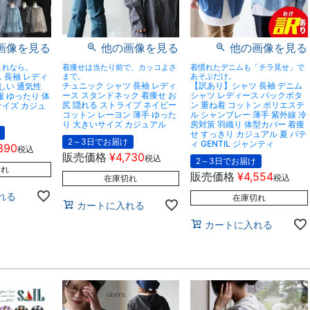
画像を見る
他の画像を見る
他の画像を見る
これなら。
着痩せは当たり前で、カッコよさ
着慣れたデニムも「チラ見せ」で
 長袖 レディ
まで。
あそぶだけ。
チュニック シャツ 長袖 レディ
【訳あり】シャツ 長袖 デニム
涼しい 通気性
ース スタンドネック 着痩せ お
シャツ レディース バックボタ
服 ゆったり 体
尻 隠れる ストライプ ネイビー
ン 重ね着 コットン ポリエステ
サイズ カジュ
コットン レーヨン 薄手 ゆった
ル シャンブレー 薄手 紫外線 冷
り 大きいサイズ カジュアル
房対策 羽織り 体型カバー 着痩
せ すっきり カジュアル 夏 パテ
2～3日でお届け
ィ GENTIL ジャンティ
390
税込
販売価格
¥
4,730
税込
2～3日でお届け
切れ
販売価格
¥
4,554
税込
在庫切れ
れる
在庫切れ
カートに入れる
カートに入れる