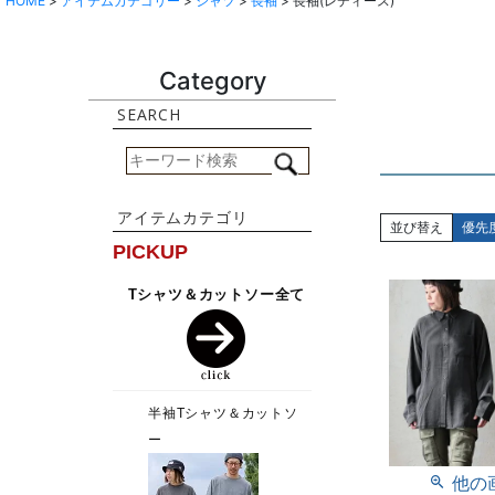
HOME
アイテムカテゴリー
シャツ
長袖
長袖(レディース)
Category
並び替え
優先
他の