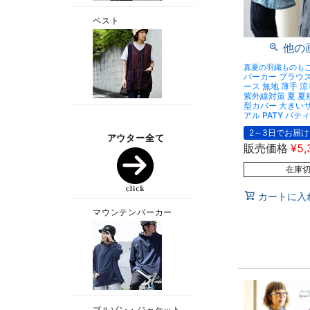
他の
真夏の羽織ものも
パーカー ブラウス
ース 無地 薄手 
紫外線対策 夏 夏
型カバー 大きい
アル PATY パティ
2～3日でお届け
販売価格
¥
5,
在庫
カートに入