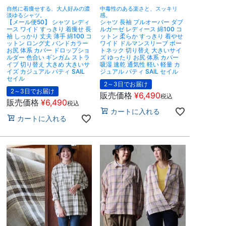
自然に着痩せする、大人好みの濃
中毒性のある楽さと、スッキリ
淡ゆるシャツ。
感。
【メール便50】 シャツ レディ
シャツ 長袖 プルオーバー ダブ
ース ワイド すっきり 着痩せ 長
ルガーゼ レディース 綿100 コ
袖 しっかり 丈夫 薄手 綿100 コ
ットン 柔らか すっきり 着やせ
ットン ロング丈 バンドカラー
ワイド ドルマンスリーブ ボー
お尻 体系 カバー ドロップショ
トネック 切り替え 大きいサイ
ルダー 色合い ギンガム ストラ
ズ ゆったり お尻 体系 カバー
イプ 切り替え 大きめ 大きいサ
吸湿 速乾 通気性 軽い 軽量 カ
イズ カジュアル パティ SAIL
ジュアル パティ SAIL セイル
セイル
2～3日でお届け
2～3日でお届け
販売価格
¥
6,490
税込
販売価格
¥
6,490
税込
カートに入れる
カートに入れる