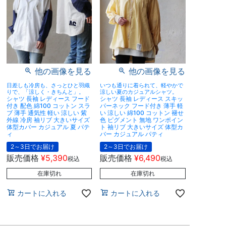
他の画像を見る
他の画像を見る
日差しも冷房も、さっとひと羽織
いつも通りに着られて、軽やかで
りで、「涼しく・きちんと」。
涼しい夏のカジュアルシャツ。
シャツ 長袖 レディース フード
シャツ 長袖 レディース スキッ
付き 配色 綿100 コットン スラ
パーネック フード付き 薄手 軽
ブ 薄手 通気性 軽い 涼しい 紫
い 涼しい 綿100 コットン 褪せ
外線 冷房 袖リブ 大きいサイズ
色 ピグメント 無地 ワンポイン
体型カバー カジュアル 夏 パテ
ト 袖リブ 大きいサイズ 体型カ
ィ
バー カジュアル パティ
2～3日でお届け
2～3日でお届け
販売価格
¥
5,390
販売価格
¥
6,490
税込
税込
在庫切れ
在庫切れ
カートに入れる
カートに入れる