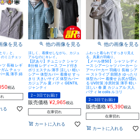
画像を見る
他の画像を見る
他の画像を見る
とり」と、
涼しく、着痩せしながら、カジュ
ふわっと着られてすっきり見え
」のミニチェッ
アルなのにキレイ。
る、真夏の羽織り。
【訳あり】チュニック シャツ
【メール便50】 シャツ レディ
シャツ 長袖 レギ
8分袖 レディース フード付き
ース シアーシャツ パーカー シ
ンガム チェッ
ポリエステル 薄手 涼しい 軽い
アーパーカー 羽織り 長袖 シア
バー風 薄手 綿
シアー 体型カバー 着痩せ すっ
ー ストライプ 前開き ゆったり
きり 大きいサイズ 体型カバー
体型カバー 着痩せ お尻が隠れ
カジュアル 夏 パティ GENTIL
る UV対策 冷房対策 薄手 軽い
050
税込
ジャンティ
涼しい 春 夏 カジュアル 大人
パティ le colis ルコリ
2～3日でお届け
切れ
2～3日でお届け
販売価格
¥
2,965
税込
販売価格
¥
5,390
税込
れる
在庫切れ
在庫切れ
カートに入れる
カートに入れる