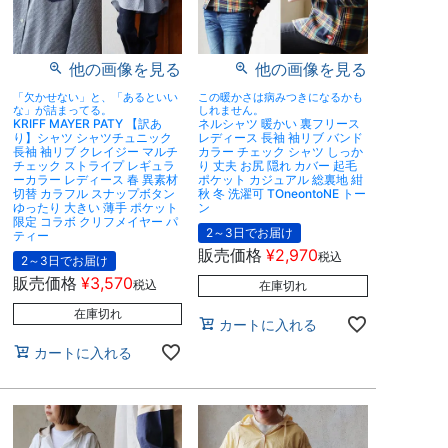
他の画像を見る
他の画像を見る
「欠かせない」と、「あるといい
この暖かさは病みつきになるかも
な」が詰まってる。
しれません。
KRIFF MAYER PATY 【訳あ
ネルシャツ 暖かい 裏フリース
り】シャツ シャツチュニック
レディース 長袖 袖リブ バンド
長袖 袖リブ クレイジー マルチ
カラー チェック シャツ しっか
チェック ストライプ レギュラ
り 丈夫 お尻 隠れ カバー 起毛
ーカラー レディース 春 異素材
ポケット カジュアル 総裏地 紺
切替 カラフル スナップボタン
秋 冬 洗濯可 TOneontoNE トー
ゆったり 大きい 薄手 ポケット
ン
限定 コラボ クリフメイヤー パ
2～3日でお届け
ティー
販売価格
¥
2,970
税込
2～3日でお届け
販売価格
¥
3,570
税込
在庫切れ
在庫切れ
カートに入れる
カートに入れる