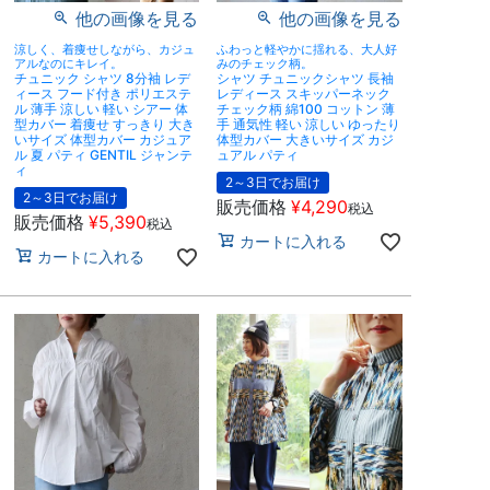
他の画像を見る
他の画像を見る
涼しく、着痩せしながら、カジュ
ふわっと軽やかに揺れる、大人好
アルなのにキレイ。
みのチェック柄。
チュニック シャツ 8分袖 レデ
シャツ チュニックシャツ 長袖
ィース フード付き ポリエステ
レディース スキッパーネック
ル 薄手 涼しい 軽い シアー 体
チェック柄 綿100 コットン 薄
型カバー 着痩せ すっきり 大き
手 通気性 軽い 涼しい ゆったり
いサイズ 体型カバー カジュア
体型カバー 大きいサイズ カジ
ル 夏 パティ GENTIL ジャンテ
ュアル パティ
ィ
2～3日でお届け
2～3日でお届け
販売価格
¥
4,290
税込
販売価格
¥
5,390
税込
カートに入れる
カートに入れる