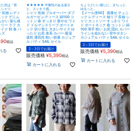
見た目は「骨
★★★★★ 中毒性のある楽さ
ちょうどいい感じに、きちっと、
スシャツ。
と、スッキリ感。
ゆるっと。
 長袖 レディ
シャツ 長袖 プルオーバー ダブ
【メール便50】 着痩せ チュニ
ニック デニム
ルガーゼ レディース 綿100 コ
ック レディース 袖リブ 長袖 シ
らかい 落ち感
ットン 春 すっきり 着やせ ワイ
ャツ カットソー すっきり ワイ
リー ラフ カ
ド ドルマンスリーブ ボートネ
ド ボートネック 春 コットン 綿
イク 秋 春 パ
ック 切り替え 大きいサイズ ゆ
100 薄手 軽い お尻 隠れ カバー
ルズ
ったり お尻 体系 カバー 吸湿
ラインを拾わない 背中ボタン
速乾 通気性 軽い 軽量 カジュア
カジュアル パティ SAIL セイル
590
ル パティ SAIL セイル
税込
2～3日でお届け
2～3日でお届け
れる
販売価格
¥
5,390
税込
販売価格
¥
5,390
税込
カートに入れる
カートに入れる