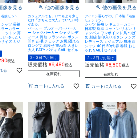
画像を見る
他の画像を見る
他の画像を見る
、着痩せシャ
カジュアルでも、いつもより少し
アイロン要らずの、日本製「着痩
だけ「きちんと大人」でいたい時
せ」シャツ。
クシャツ 長袖
がある。
シャツ 長袖 レギュラーカラー
パーカー プルオーバーパーカ
ュラーカラー
日本製 綿麻 コットン リネン キ
ー シャツパーカー シャツ レデ
 コットン 薄
ャンバス ワンポイント 鳥 つば
ィース 長袖 フランネル ボタン
涼しい ゆったり
め 刺繍 刻印入りボタン メンズ
開き 起毛 チェック お尻 隠れる
いサイズ カジ
レディース カジュアル 無地 白
ロング丈 着痩せ 重ね着 大きい
シャツ 40代 50代 春 春服 おし
大人 PATY パティ SAIL セイル
ゃれ SAIL [セイル]
2～3日でお届け
2～3日でお届け
290
税込
販売価格
¥
6,490
販売価格
¥
6,600
税込
税込
れる
在庫切れ
在庫切れ
カートに入れる
カートに入れる