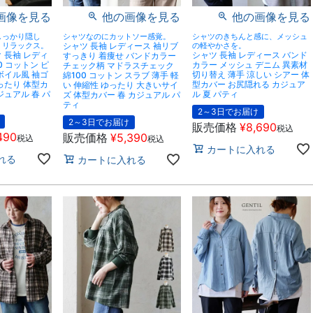
画像を見る
他の画像を見る
他の画像を見る
しっかり隠し
シャツなのにカットソー感覚。
シャツのきちんと感に、メッシュ
」リラックス。
シャツ 長袖 レディース 袖リブ
の軽やかさを。
 長袖 レディ
シャツ 長袖 レディース バンド
すっきり 着痩せ バンドカラー
0 コットン ピ
カラー メッシュ デニム 異素材
チェック柄 マドラスチェック
ボイル風 袖ゴ
切り替え 薄手 涼しい シアー 体
綿100 コットン スラブ 薄手 軽
ったり 体型カ
型カバー お尻隠れる カジュア
い 伸縮性 ゆったり 大きいサイ
ジュアル 春 パ
ル 夏 パティ
ズ 体型カバー 春 カジュアル パ
ティ
2～3日でお届け
2～3日でお届け
販売価格
¥
8,690
税込
490
販売価格
¥
5,390
税込
税込
カートに入れる
れる
カートに入れる