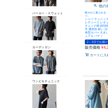
他の
軽やかに着られる
ツ。
シャツ チュニッ
レディース レギ
チェック柄 綿100
手 通気性 軽い 
体型カバー 大き
ュアル パティ
2～3日でお届け
販売価格
¥
4,
カートに入