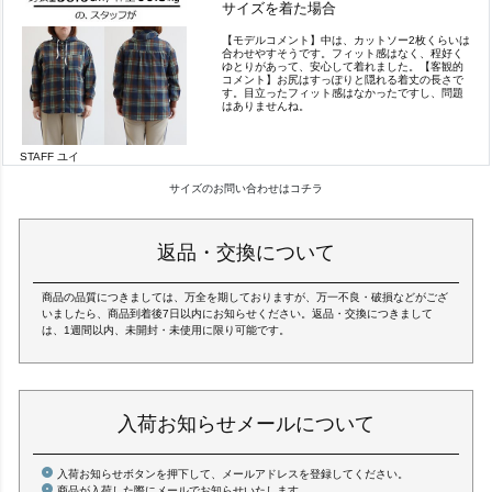
サイズを着た場合
【モデルコメント】中は、カットソー2枚くらいは
合わせやすそうです。フィット感はなく、程好く
ゆとりがあって、安心して着れました。【客観的
コメント】お尻はすっぽりと隠れる着丈の長さで
す。目立ったフィット感はなかったですし、問題
はありませんね。
STAFF ユイ
サイズのお問い合わせはコチラ
返品・交換について
商品の品質につきましては、万全を期しておりますが、万一不良・破損などがござ
いましたら、商品到着後7日以内にお知らせください。返品・交換につきまして
は、1週間以内、未開封・未使用に限り可能です。
入荷お知らせメールについて
入荷お知らせボタンを押下して、メールアドレスを登録してください。
商品が入荷した際にメールでお知らせいたします。