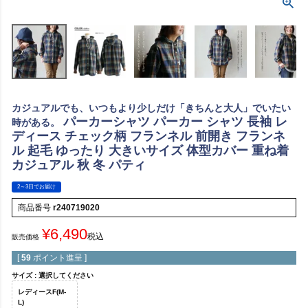
カジュアルでも、いつもより少しだけ「きちんと大人」でいたい
パーカーシャツ パーカー シャツ 長袖 レ
時がある。
ディース チェック柄 フランネル 前開き フランネ
ル 起毛 ゆったり 大きいサイズ 体型カバー 重ね着
カジュアル 秋 冬 パティ
2～3日でお届け
商品番号
r240719020
¥
6,490
税込
販売価格
[
59
ポイント進呈 ]
サイズ
選択してください
レディースF(M-
L)