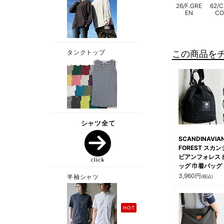
26/F.GRE
62/
EN
CO
この商品を
SCANDINAVIA
FOREST スカ
ビアンフォレスト
ッグ 巾着バッグ
ョルダー トート
3,960
円
(税込)
提げ 肩掛け 2W
ナイロン キルテ
グ 撥水加工 北欧
っかり 丈夫 軽量
冬 お出かけ カ