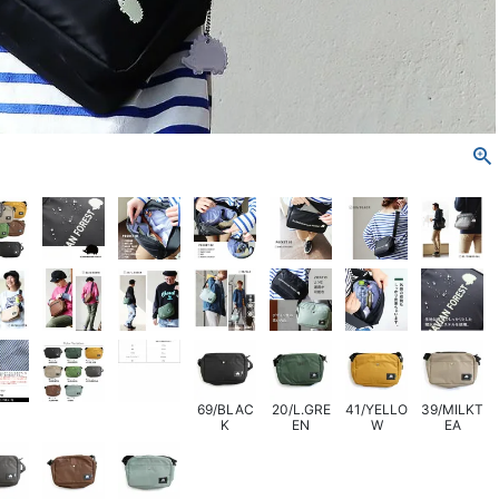
69/BLAC
20/L.GRE
41/YELLO
39/MILKT
K
EN
W
EA