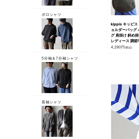
アル パティ
kippis キッピス
ョルダーバッグ 
グ 肩掛け 斜め
レディース 調節
無地 ナイロン 
4,290
円
(税込)
タフ 丈夫 大容量
ポケット カジュ
お出掛け 1泊2日
欧 通勤 パティ