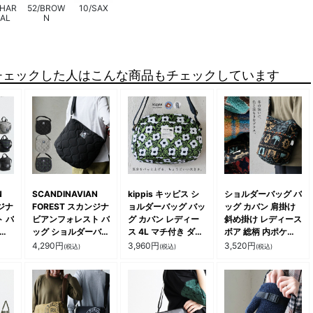
CHAR
52/BROW
10/SAX
AL
N
チェックした人はこんな商品もチェックしています
N
SCANDINAVIAN
kippis キッピス シ
ショルダーバッグ バ
ンジナ
FOREST スカンジナ
ョルダーバッグ バッ
ッグ カバン 肩掛け
 バ
ビアンフォレスト バ
グ カバン レディー
斜め掛け レディース
 シ
ッグ ショルダーバッ
ス 4L マチ付き ダブ
ボア 総柄 内ポケッ
 手
グ 肩掛け 斜め掛け
ルジップ 多収納ポケ
ト付き スナップボタ
4,290
円
3,960
円
3,520
円
(税込)
(税込)
(税込)
AY
カバン 鞄 ナイロン
ット しっかり生地
ン B5 収納 秋 冬 カ
ィン
中綿 キルティング
北欧風 北欧 おしゃ
ジュアル パティ
 し
撥水加工 しっかり
れ ブランド ギフト
 秋
丈夫 一泊二日 北欧
贈り物 お出掛け カ
ジュ
大きい 通勤 旅行 秋
ジュアル パティ