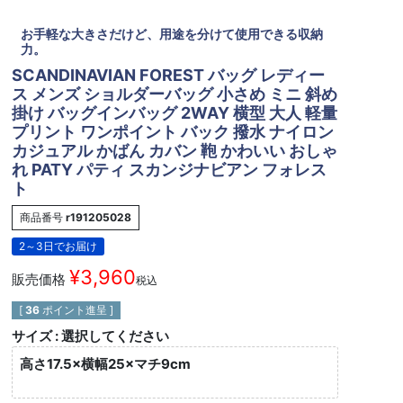
お手軽な大きさだけど、用途を分けて使用できる収納
力。
SCANDINAVIAN FOREST バッグ レディー
ス メンズ ショルダーバッグ 小さめ ミニ 斜め
掛け バッグインバッグ 2WAY 横型 大人 軽量
プリント ワンポイント バック 撥水 ナイロン
カジュアル かばん カバン 鞄 かわいい おしゃ
れ PATY パティ スカンジナビアン フォレス
ト
商品番号
r191205028
2～3日でお届け
¥
3,960
販売価格
税込
[
36
ポイント進呈 ]
サイズ
選択してください
高さ17.5×横幅25×マチ9cm