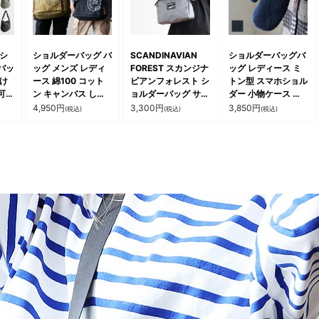
冬 パティ
 シ
ショルダーバッグ バ
SCANDINAVIAN
ショルダーバッグバ
バッ
ッグ メンズ レディ
FOREST スカンジナ
ッグ レディース ミ
掛け
ース 綿100 コット
ビアンフォレスト シ
トン型 スマホショル
可能
ン キャンバス しっ
ョルダーバッグ サコ
ダー 小物ケース シ
撥水
かり生地 プリント
ッシュ ショルダー
ープボア 無地 レオ
4,950
円
3,300
円
3,850
円
(税込)
(税込)
(税込)
 多
多収納 大きいサイズ
ポーチ レディース
パード ショルダース
アル
カジュアル パティ
斜め掛け 撥水 ポリ
トラップ 調節可 お
 北
エステル しっかり生
出かけ 秋 冬 カジュ
地 丈夫 軽い お出掛
アル パティ le colis
け 旅行 1泊2日 北欧
ルコリ
パティ