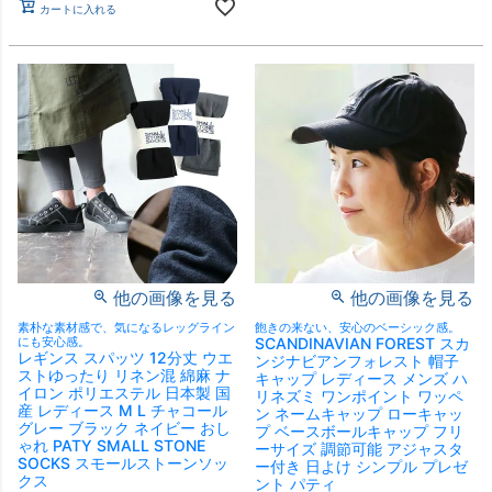
カートに入れる
他の画像を見る
他の画像を見る
素朴な素材感で、気になるレッグライン
飽きの来ない、安心のベーシック感。
にも安心感。
SCANDINAVIAN FOREST スカ
レギンス スパッツ 12分丈 ウエ
ンジナビアンフォレスト 帽子
ストゆったり リネン混 綿麻 ナ
キャップ レディース メンズ ハ
イロン ポリエステル 日本製 国
リネズミ ワンポイント ワッペ
産 レディース M L チャコール
ン ネームキャップ ローキャッ
グレー ブラック ネイビー おし
プ ベースボールキャップ フリ
ゃれ PATY SMALL STONE
ーサイズ 調節可能 アジャスタ
SOCKS スモールストーンソッ
ー付き 日よけ シンプル プレゼ
クス
ント パティ