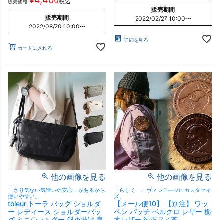
¥
4,400
税込
販売価格
販売期間
販売期間
2022/02/27 10:00
〜
2022/08/20 10:00
〜
詳細を見る
カートに入れる
他の画像を見る
他の画像を見る
「さり気ない気遣いや安心」があるから
「らしく」、ヴィンテージにカスタマイ
使いやすい。
ズ。
toleur トーラ バッグ ショルダ
【メール便10】 【別注】 ワッ
ー レディース ショルダーバッ
ペン パッチ ベルクロ レザー 栃
グ ミニショルダー 斜め掛け 肩
木レザー 純正ヌメ革