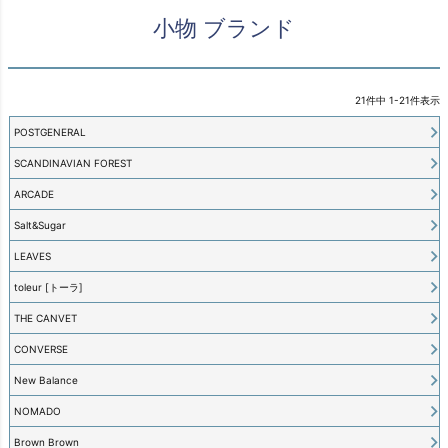
小物 ブランド
21
件中
1
-
21
件表示
POSTGENERAL
SCANDINAVIAN FOREST
ARCADE
Salt&Sugar
LEAVES
toleur [トーラ]
THE CANVET
CONVERSE
New Balance
NOMADO
Brown Brown