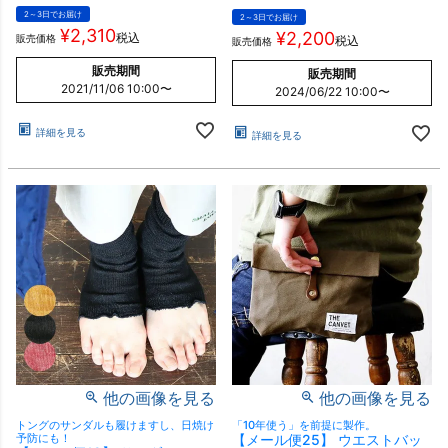
2～3日でお届け
2～3日でお届け
¥
2,310
¥
2,200
税込
販売価格
税込
販売価格
販売期間
販売期間
2021/11/06 10:00
〜
2024/06/22 10:00
〜
詳細を見る
詳細を見る
他の画像を見る
他の画像を見る
トングのサンダルも履けますし、日焼け
「10年使う」を前提に製作。
予防にも！
【メール便25】 ウエストバッ