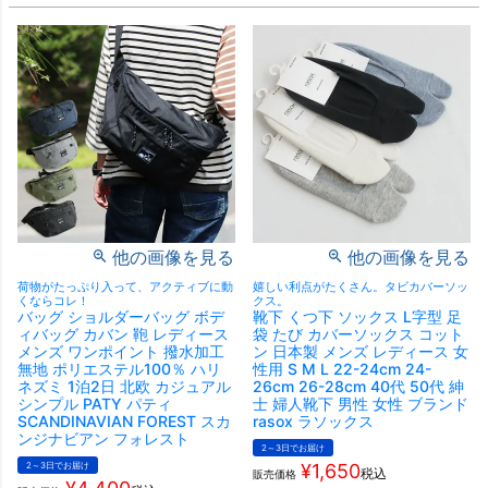
他の画像を見る
他の画像を見る
荷物がたっぷり入って、アクティブに動
嬉しい利点がたくさん。タビカバーソッ
くならコレ！
クス。
バッグ ショルダーバッグ ボデ
靴下 くつ下 ソックス L字型 足
ィバッグ カバン 鞄 レディース
袋 たび カバーソックス コット
メンズ ワンポイント 撥水加工
ン 日本製 メンズ レディース 女
無地 ポリエステル100％ ハリ
性用 S M L 22-24cm 24-
ネズミ 1泊2日 北欧 カジュアル
26cm 26-28cm 40代 50代 紳
シンプル PATY パティ
士 婦人靴下 男性 女性 ブランド
SCANDINAVIAN FOREST スカ
rasox ラソックス
ンジナビアン フォレスト
2～3日でお届け
2～3日でお届け
¥
1,650
税込
販売価格