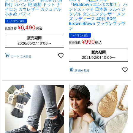
掛け カバン 鞄 総柄 ドット ナ
『Mr.Brown エンボス加工』 ハ
イロン カウレザー カジュアル
ンドステッチ 日本製 フルベジ
小さめ パティ
タブル タンニングレザー メン
ズ レディース 40代 50代
2～3日でお届け
Brown Brown ブラウンブラウ
¥
6,490
ン
税込
販売価格
2～3日でお届け
販売期間
¥
990
税込
販売価格
2026/05/27 10:00
〜
販売期間
カートに入れる
2021/02/01 10:00
〜
詳細を見る