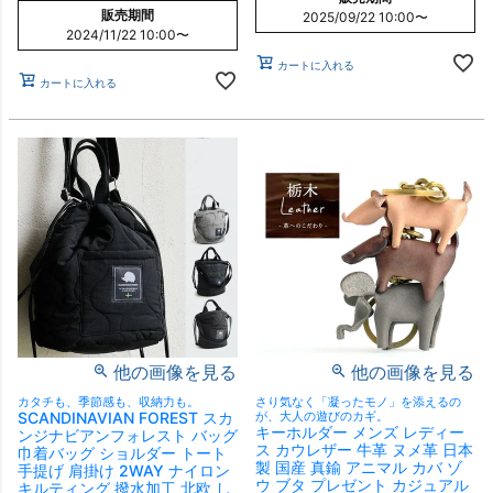
販売期間
2025/09/22 10:00
〜
2024/11/22 10:00
〜
カートに入れる
カートに入れる
他の画像を見る
他の画像を見る
カタチも、季節感も、収納力も。
さり気なく「凝ったモノ」を添えるの
SCANDINAVIAN FOREST スカ
が、大人の遊びのカギ。
キーホルダー メンズ レディー
ンジナビアンフォレスト バッグ
ス カウレザー 牛革 ヌメ革 日本
巾着バッグ ショルダー トート
製 国産 真鍮 アニマル カバ ゾ
手提げ 肩掛け 2WAY ナイロン
ウ ブタ プレゼント カジュアル
キルティング 撥水加工 北欧 し