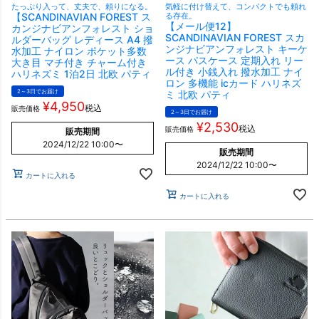
たっぷり入って、丈夫で、頼りになる。
気軽に付け替えて、コンパクトでも頼れ
【SCANDINAVIAN FOREST ス
る存在。
【メール便12】
カンジナビアンフォレスト ショ
SCANDINAVIAN FOREST スカ
ルダーバッグ レディース A4 撥
ンジナビアンフォレスト キーケ
水加工 ナイロン ポケット多数
ース パスケース 定期入れ リー
大き目 マチ付き チャーム付き
ル付き 小銭入れ 撥水加工 ナイ
ハリネズミ 1泊2日 北欧 パティ
ロン 多機能 icカード ハリネズ
2～3日でお届け
ミ 北欧 パティ
¥
4,950
税込
販売価格
2～3日でお届け
¥
2,530
税込
販売価格
販売期間
2024/12/22 10:00
〜
販売期間
2024/12/22 10:00
〜
カートに入れる
カートに入れる