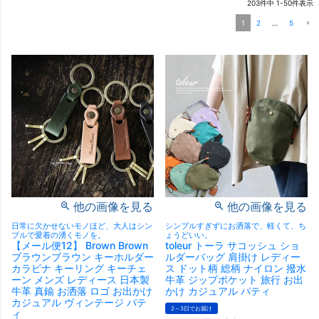
203
件中
1
-
50
件表示
1
2
…
5
他の画像を見る
他の画像を見る
日常に欠かせないモノほど、大人はシン
シンプルすぎずにお洒落で、軽くて、ち
プルで愛着の湧くモノを。
ょうどいい。
【メール便12】 Brown Brown
toleur トーラ サコッシュ ショ
ブラウンブラウン キーホルダー
ルダーバッグ 肩掛け レディー
カラビナ キーリング キーチェ
ス ドット柄 総柄 ナイロン 撥水
ーン メンズ レディース 日本製
牛革 ジップポケット 旅行 お出
牛革 真鍮 お洒落 ロゴ お出かけ
かけ カジュアル パティ
カジュアル ヴィンテージ パテ
2～3日でお届け
ィ