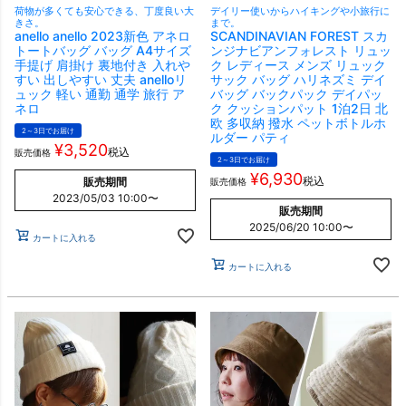
荷物が多くても安心できる、丁度良い大
デイリー使いからハイキングや小旅行に
きさ。
まで。
anello anello 2023新色 アネロ
SCANDINAVIAN FOREST スカ
トートバッグ バッグ A4サイズ
ンジナビアンフォレスト リュッ
手提げ 肩掛け 裏地付き 入れや
ク レディース メンズ リュック
すい 出しやすい 丈夫 anelloリ
サック バッグ ハリネズミ デイ
ュック 軽い 通勤 通学 旅行 ア
バッグ バックパック デイパッ
ネロ
ク クッションパット 1泊2日 北
欧 多収納 撥水 ペットボトルホ
2～3日でお届け
ルダー パティ
¥
3,520
税込
販売価格
2～3日でお届け
¥
6,930
税込
販売期間
販売価格
2023/05/03 10:00
〜
販売期間
2025/06/20 10:00
〜
カートに入れる
カートに入れる