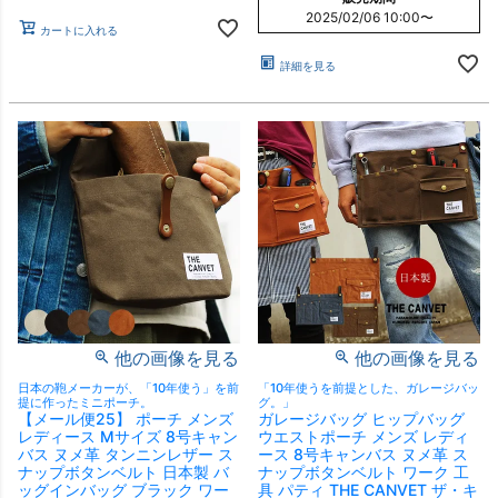
2025/02/06 10:00
〜
カートに入れる
詳細を見る
他の画像を見る
他の画像を見る
日本の鞄メーカーが、「10年使う」を前
「10年使うを前提とした、ガレージバッ
提に作ったミニポーチ。
グ。」
【メール便25】 ポーチ メンズ
ガレージバッグ ヒップバッグ
レディース Mサイズ 8号キャン
ウエストポーチ メンズ レディ
バス ヌメ革 タンニンレザー ス
ース 8号キャンバス ヌメ革 ス
ナップボタンベルト 日本製 バ
ナップボタンベルト ワーク 工
ッグインバッグ ブラック ワー
具 パティ THE CANVET ザ・キ