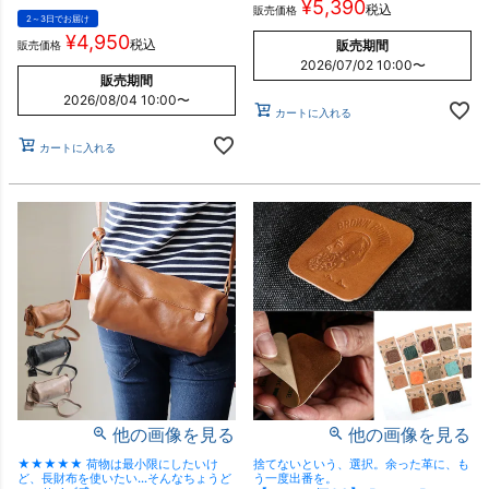
¥
5,390
税込
販売価格
2～3日でお届け
¥
4,950
税込
販売期間
販売価格
2026/07/02 10:00
〜
販売期間
2026/08/04 10:00
〜
カートに入れる
カートに入れる
他の画像を見る
他の画像を見る
★★★★★ 荷物は最小限にしたいけ
捨てないという、選択。余った革に、も
ど、長財布を使いたい…そんなちょうど
う一度出番を。