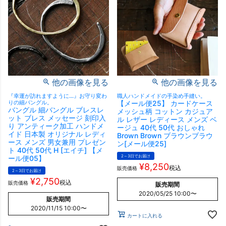
他の画像を見る
他の画像を見る
『幸運が訪れますように…』お守り変わ
職人ハンドメイドの手染め手縫い。
りの細バングル。
【メール便25】 カードケース
バングル 細バングル ブレスレ
メッシュ柄 コットン カジュア
ット ブレス メッセージ 刻印入
ル レザー レディース メンズ ベ
り アンティーク加工 ハンドメ
ージュ 40代 50代 おしゃれ
イド 日本製 オリジナル レディ
Brown Brown ブラウンブラウ
ース メンズ 男女兼用 プレゼン
ン[メール便25]
ト 40代 50代 H [エイチ] 【メ
2～3日でお届け
ール便05】
¥
8,250
税込
販売価格
2～3日でお届け
¥
2,750
税込
販売価格
販売期間
2020/05/25 10:00
〜
販売期間
2020/11/15 10:00
〜
カートに入れる