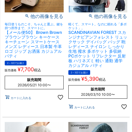
他の画像を見る
他の画像を見る
毎日使うものこそ、ちゃんと選ぶ。鍵を
軽くて、スマート。なのに頼れる「多ポ
持つ所作まで、スマートに。
ケット」。
【メール便50】 Brown Brown
SCANDINAVIAN FOREST スカ
ブラウンブラウン キーケース
ンジナビアンフォレスト リュッ
キーチェーン スマートケース
クサック デイバッグ バッグ 鞄
メンズ レディース 日本製 牛革
レディース ナイロン しっかり
ロゴ ジップ お洒落 カジュアル
生地 撥水 多ポケット 多収納
パティ
PCポケット リフレクター 反射
板 ハリネズミ 軽い 通勤 通学
2～3日でお届け
カジュアル パティ
¥
7,700
税込
販売価格
2～3日でお届け
¥
5,390
税込
販売期間
販売価格
2026/05/21 10:00
〜
販売期間
2026/03/10 10:00
〜
カートに入れる
カートに入れる