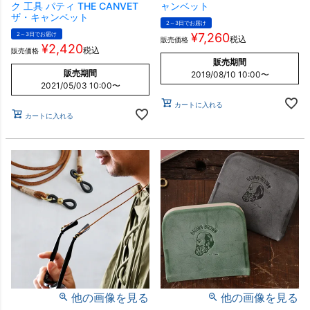
ク 工具 パティ THE CANVET
ャンベット
ザ・キャンベット
2～3日でお届け
2～3日でお届け
¥
7,260
税込
販売価格
¥
2,420
税込
販売価格
販売期間
販売期間
2019/08/10 10:00
〜
2021/05/03 10:00
〜
カートに入れる
カートに入れる
他の画像を見る
他の画像を見る