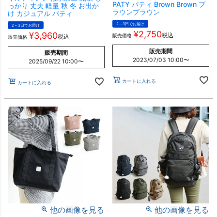
PATY パティ Brown Brown ブ
っかり 丈夫 軽量 秋 冬 お出か
ラウンブラウン
け カジュアル パティ
2～3日でお届け
2～3日でお届け
¥
2,750
¥
3,960
税込
販売価格
税込
販売価格
販売期間
販売期間
2023/07/03 10:00
〜
2025/09/22 10:00
〜
カートに入れる
カートに入れる
他の画像を見る
他の画像を見る