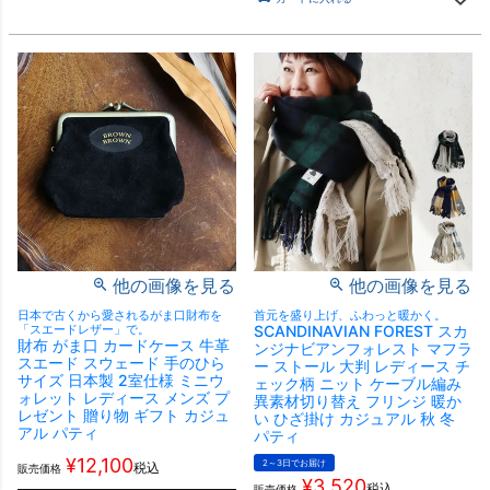
他の画像を見る
他の画像を見る
日本で古くから愛されるがま口財布を
首元を盛り上げ、ふわっと暖かく。
「スエードレザー」で。
SCANDINAVIAN FOREST スカ
財布 がま口 カードケース 牛革
ンジナビアンフォレスト マフラ
スエード スウェード 手のひら
ー ストール 大判 レディース チ
サイズ 日本製 2室仕様 ミニウ
ェック柄 ニット ケーブル編み
ォレット レディース メンズ プ
異素材切り替え フリンジ 暖か
レゼント 贈り物 ギフト カジュ
い ひざ掛け カジュアル 秋 冬
アル パティ
パティ
¥
12,100
2～3日でお届け
税込
販売価格
¥
3,520
税込
販売価格