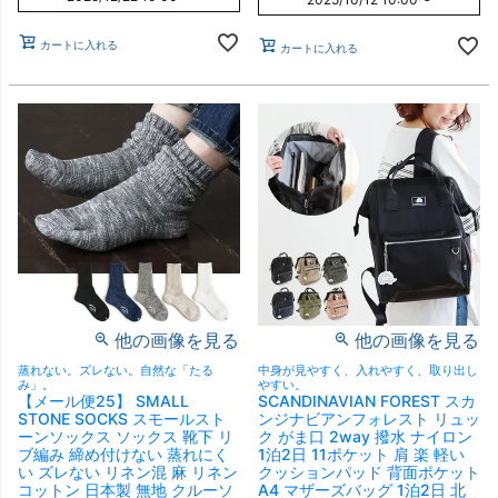
カートに入れる
カートに入れる
他の画像を見る
他の画像を見る
蒸れない。ズレない。自然な「たる
中身が見やすく、入れやすく、取り出し
み」。
やすい。
【メール便25】 SMALL
SCANDINAVIAN FOREST スカ
STONE SOCKS スモールスト
ンジナビアンフォレスト リュッ
ーンソックス ソックス 靴下 リ
ク がま口 2way 撥水 ナイロン
ブ編み 締め付けない 蒸れにく
1泊2日 11ポケット 肩 楽 軽い
い ズレない リネン混 麻 リネン
クッションパッド 背面ポケット
コットン 日本製 無地 クルーソ
A4 マザーズバッグ 1泊2日 北