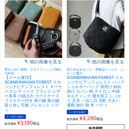
他の画像を見る
他の画像を見る
変わりゆく表情、スタイリッシュで頼れ
見ためはまるっと、荷物はたっぷり、ふ
る存在。
かっと暖か。
【メール便12】
SCANDINAVIAN FOREST スカ
SCANDINAVIAN FOREST スカ
ンジナビアンフォレスト バッグ
ンジナビアンフォレスト キーケ
ショルダーバッグ 肩掛け 斜め
ース レディース ブランド レザ
掛け カバン 鞄 ナイロン 中綿
ー本革 小銭入れ カードケース
キルティング 撥水加工 しっか
ファスナー付き 車の鍵 家の鍵
り 丈夫 一泊二日 北欧 大きい
取り外し可能 プレゼント パテ
通勤 旅行 秋 冬 パティ
ィ
2～3日でお届け
2～3日でお届け
¥
4,290
税込
販売価格
¥
3,190
税込
販売価格
販売期間