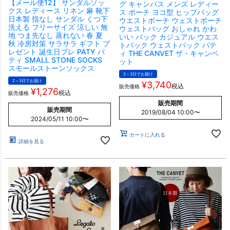
【メール便12】 サンダルソッ
グ キャンバス メンズ レディー
クス レディース リネン 麻 靴下
ス ポーチ ヨコ型 ヒップバッグ
日本製 指なし サンダル くつ下
ウエストポーチ ウェストポーチ
洗える フリーサイズ 涼しい 無
ウェストバッグ おしゃれ かわ
地 つま先なし 蒸れない 春 夏
いい バック カジュアル ウエス
秋 冷房対策 サラサラ ギフト プ
トバック ウェストバック パテ
レゼント 誕生日プレ PATY パ
ィ THE CANVET ザ・キャンベ
ティ SMALL STONE SOCKS
ット
スモールストーンソックス
2～3日でお届け
2～3日でお届け
¥
3,740
税込
販売価格
¥
1,276
税込
販売価格
販売期間
販売期間
2019/08/04 10:00
〜
2024/05/11 10:00
〜
カートに入れる
詳細を見る