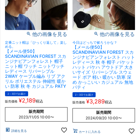
他の画像を見る
他の画像を見る
定番ニット帽は「ひっくり返して」楽し
今日はどっちで被ろうかな？
める。
【メール便50】
【メール便50】
SCANDINAVIAN FOREST スカ
SCANDINAVIAN FOREST スカ
ンジナビアンフォレスト ハット
ンジナビアンフォレスト 帽子
レディース 秋 冬 帽子 バケット
ニット帽 ワッチ ニットワッチ
ハット バケハ アウトドア 大き
レディース リバーシブル
いサイズ リバーシブル スウェ
2WAY ケーブル編み リブ アク
ード ボア 軽い 暖かい 防寒 深
リル ポリエステル 伸縮性 暖か
め かっこいい カジュアル 無地
い 防寒 秋 冬 カジュアル PATY
パティ
2～3日でお届け
2～3日でお届け
¥
2,189
¥
3,289
税込
販売価格
税込
販売価格
販売期間
販売期間
2023/11/05 10:00
〜
2024/09/20 10:00
〜
詳細を見る
カートに入れる