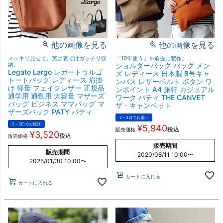
他の画像を見る
他の画像を見る
スッキリ見せて、実は裏ではガッチリ収
「10年使う」を前提に製作。
納。
ショルダーバッグ バッグ メン
Legato Largo レガートラルゴ
ズ レディース 日本製 8号キャ
トートバッグ レディース 肩掛
ンバス レザーベルト ボタン ワ
け 軽量 フェイクレザー 正規品
ンポイント A4 旅行 カジュアル
通学用 通勤用 大容量 マザーズ
ワーク パティ THE CANVET
バッグ ビジネス ママバッグ マ
ザ・キャンベット
ザーズバック PATY パティ
2～3日でお届け
2～3日でお届け
¥
5,940
税込
販売価格
¥
3,520
税込
販売価格
販売期間
販売期間
2020/08/11 10:00
〜
2025/01/30 10:00
〜
カートに入れる
カートに入れる