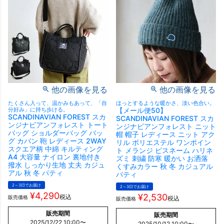
他の画像を見る
他の画像を見る
たくさん入って、温かみもあって、「自
ほっとするような暖かさ、淡い色合い。
分好み」に持ち歩ける。
【メール便50】
SCANDINAVIAN FOREST スカ
SCANDINAVIAN FOREST スカ
ンジナビアンフォレスト トート
ンジナビアンフォレスト ニット
バッグ ショルダーバッグ バッ
帽 帽子 レディース ニット アク
グ カバン 鞄 レディース 2WAY
リル ポリエステル ワンポイン
スクエア柄 中綿 キルティング
ト メランジ ピスネーム ハリネ
A4 大容量 ナイロン 裏地付き
ズミ 刺繍 防寒 暖かい お洒落
撥水 しっかり生地 丈夫 カジュ
くすみカラー 秋 冬 カジュアル
アル 秋 冬 パティ
パティ
2～3日でお届け
2～3日でお届け
¥
4,290
¥
2,530
税込
販売価格
税込
販売価格
販売期間
販売期間
2025/12/22 10:00
〜
2025/10/12 10:00
〜