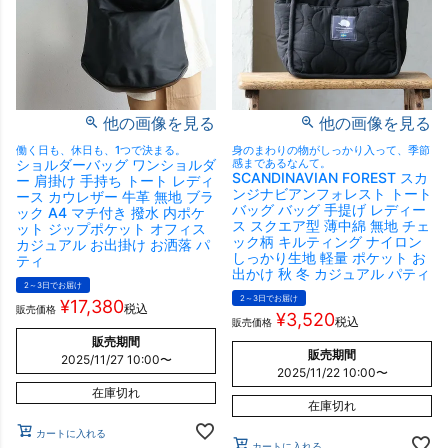
他の画像を見る
他の画像を見る
働く日も、休日も、1つで決まる。
身のまわりの物がしっかり入って、季節
ショルダーバッグ ワンショルダ
感まであるなんて。
SCANDINAVIAN FOREST スカ
ー 肩掛け 手持ち トート レディ
ンジナビアンフォレスト トート
ース カウレザー 牛革 無地 ブラ
バッグ バッグ 手提げ レディー
ック A4 マチ付き 撥水 内ポケ
ス スクエア型 薄中綿 無地 チェ
ット ジップポケット オフィス
ック柄 キルティング ナイロン
カジュアル お出掛け お洒落 パ
しっかり生地 軽量 ポケット お
ティ
出かけ 秋 冬 カジュアル パティ
2～3日でお届け
2～3日でお届け
¥
17,380
税込
販売価格
¥
3,520
税込
販売価格
販売期間
販売期間
2025/11/27 10:00
〜
2025/11/22 10:00
〜
在庫切れ
在庫切れ
カートに入れる
カートに入れる