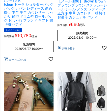
いいサイズ感。
【メール便06】 Brown Brown
toleur トーラ ショルダーバッグ
ブラウンブラウン ステッカーシ
バッグ カバン レディース 斜め
ール シール メンズ レディース
掛け 本革 牛革 カウレザー しっ
正方形 牛革 カウレザー 端切れ
かり 筒型 ドラム型 ロールバッ
お洒落 カジュアル パティ
グ おしゃれ ブランド ギフト 贈
¥
660
り物 パティ
税込
販売価格
2～3日でお届け
販売期間
¥
10,780
税込
販売価格
2026/03/01 10:00
〜
販売期間
詳細を見る
2026/05/27 10:00
〜
カートに入れる