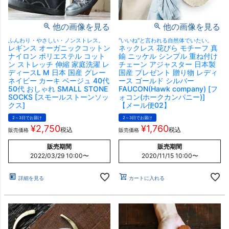
他の画像を見る
他の画像を見る
ふんわり・やさしい・ノンストレス。
“いいね”と言われる自然体でいたい。
レギンス オーガニックコットン
ネックレス 花びら モチーフ 真
ナイロン ポリエステル コット
鍮 ニッケル シンプル 重ね付け
ン ストレッチ 伸縮 家庭洗濯 レ
チェーン アジャスター 日本製
ディースL M 日本 国産 グレー
国産 プレゼント 贈り物 レディ
ネイビー カーキ ベージュ 40代
ース ゴールド シルバー
50代 おしゃれ SMALL STONE
FAUCON(Hawk company) [フ
SOCKS [スモールストーンソッ
ォコン(ホークカンパニー)]
クス]
【メール便02】
2～3日でお届け
2～3日でお届け
¥
2,750
¥
1,760
税込
税込
販売価格
販売価格
販売期間
販売期間
2022/03/29 10:00
〜
2020/11/15 10:00
〜
詳細を見る
カートに入れる