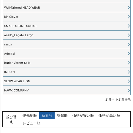
Well-Tailored HEAD WEAR
Rin Clover
SMALL STONE SOCKS
anello_Legato Largo
rasox
Admiral
Butler Verner Sails
INDIAN
SLOW WEAR LION
HAWK COMPANY
21
件中
1
-
21
件表示
優先度順
新着順
登録順
価格が安い順
価格が高い順
並び替
え
レビュー順