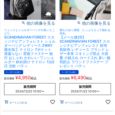
他の画像を見る
他の画像を見る
リュックとショルダーバッグの良いとこ
変わりゆく表情、たっぷり入って頼れる
どり。
存在。
SCANDINAVIAN FOREST スカ
【メール便25】
ンジナビアンフォレスト ショル
SCANDINAVIAN FOREST スカ
ダーバッグ レディース 2WAY
ンジナビアンフォレスト 財布
撥水加工 ナイロン 7ポケット
長財布 レディース ブランド レ
肩凝らない 背面ファスナー 旅
ザー本革 スキミング防止 大容
行 おしゃれ かわいい ワンショ
量 小銭入れ カード入れ 多い 磁
ルダー 斜め掛け ナイロン 1泊2
気防止 ラウンドファスナー プ
日 北欧 パティ
レゼント パティ
2～3日でお届け
2～3日でお届け
¥
4,950
¥
6,490
税込
税込
販売価格
販売価格
販売期間
販売期間
2024/12/22 10:00
〜
2024/11/22 10:00
〜
カートに入れる
カートに入れる