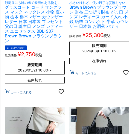
顔周りにも味の出て愛着のある物を。
小さいけれど、使い勝手は妥協しない。
グラスコード コード サングラ
Brown Brown ブラウンブラウ
ス マスク ネックレス 小物 夏小
ン 財布 二つ折り財布 がま口 メ
物 栃木 栃木レザー カウレザー
ンズ レディース カード入れ 小
レザー 日本 日本製 プレゼント
銭 紙幣 コンパクト 牛革 カウレ
父の日 誕生日 メンズ レディー
ザー 日本製 お洒落 パティ
ス ユニセックス BBL-S07
¥
25,300
Brown Brown ブラウンブラウ
税込
販売価格
ン
販売期間
2～3日でお届け
2026/03/01 10:00
〜
¥
2,750
税込
販売価格
在庫切れ
販売期間
2026/05/21 10:00
〜
カートに入れる
在庫切れ
カートに入れる