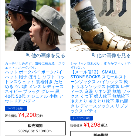
他の画像を見る
他の画像を見る
カッチリし過ぎず、気軽に被れる「スウ
シャリっと蒸れない、柔らかフィットで
ェット」ポークパイ。
ずれない。
ハット ポークパイ ポークパイ
【メール便12】 SMALL
ハット 帽子 ぼうし ソフト コッ
STONE SOCKS スモールスト
トンスウェット 裏地付き たた
ーンソックス ハイソックス 靴
める ツバ狭 メンズ レディース
下 リネンソックス 日本製 レデ
ネイビー ブラック グレー 黒
ィース 麻混 リネン混 無地 ソッ
40代 50代 カジュアル 小物 ア
クス くつ下 婦人靴下 無地靴下
ウトドア パティ
冷えとり 冷えとり靴下 重ね履
き レディースソックス リブソ
2～3日でお届け
ックス パティ
¥
4,290
税込
販売価格
2～3日でお届け
¥
1,298
税込
販売期間
販売価格
2026/06/15 10:00
〜
販売期間