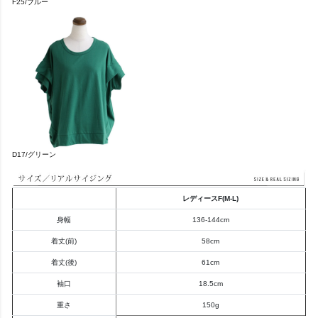
F25/ブルー
D17/グリーン
レディースF(M-L)
身幅
136-144cm
着丈(前)
58cm
着丈(後)
61cm
袖口
18.5cm
重さ
150g