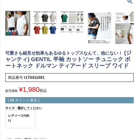
(ジ
可愛さも細見せ効果もあるゆるトップスなんて、他にない！
ャンティ) GENTIL 半袖 カットソー チュニック ボ
ートネック ドルマン ティアード スリーブ ワイド
商品番号
r170411001
¥
1,980
税込
販売価格
[
18
ポイント進呈 ]
サイズ
選択してください
レディースF(M-
L)