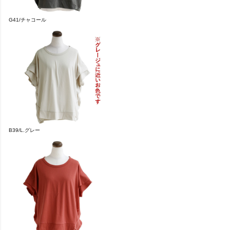
G41/チャコール
B39/L.グレー