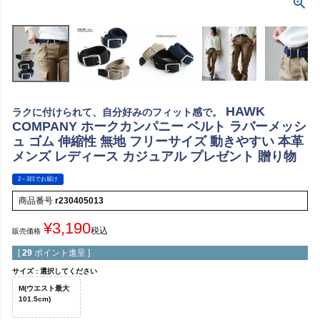
HAWK
ラクに付けられて、自分好みのフィット感で。
COMPANY ホークカンパニー ベルト ラバーメッシ
ュ ゴム 伸縮性 無地 フリーサイズ 動きやすい 本革
メンズ レディース カジュアル プレゼント 贈り物
2～3日でお届け
商品番号
r230405013
¥
3,190
税込
販売価格
[
29
ポイント進呈 ]
サイズ
選択してください
M(ウエスト最大
101.5cm)