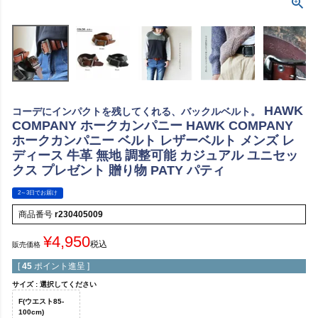
HAWK
コーデにインパクトを残してくれる、バックルベルト。
COMPANY ホークカンパニー HAWK COMPANY
ホークカンパニー ベルト レザーベルト メンズ レ
ディース 牛革 無地 調整可能 カジュアル ユニセッ
クス プレゼント 贈り物 PATY パティ
2～3日でお届け
商品番号
r230405009
¥
4,950
税込
販売価格
[
45
ポイント進呈 ]
サイズ
選択してください
F(ウエスト85-
100cm)