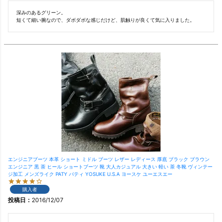
深みのあるグリーン。

短くて細い腕なので、ダボダボな感じだけど、肌触りが良くて気に入りました。
エンジニアブーツ 本革 ショート ミドル ブーツ レザー レディース 厚底 ブラック ブラウン
エンジニア 黒 茶 ヒール ショートブーツ 靴 大人カジュアル 大きい 軽い 茶 冬靴 ヴィンテー
ジ加工 メンズライク PATY パティ YOSUKE U.S.A ヨースケ ユーエスエー
購入者
投稿日
2016/12/07