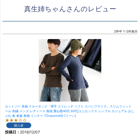
真生姉ちゃんさんのレビュー
2
件中
1
-
2
件表示
カットソー 長袖 クルーネック「厚手 ストレッチ ソフト スパンフライス」スリムフィット
ベル 刺繍 メンズ レディース 無地 重ね着40代 50代|ユニセックス シンプル カジュアル おし
ゃれ 春 春服 春物 インナー TOneontoNE [トーン]
購入者
投稿日
2016/12/07