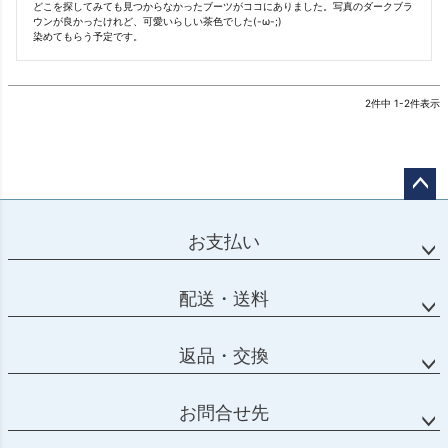
どこを探してみても見つからなかったブーツがココにありました。写真のダークブラ
ウンが良かったけれど、可愛いらしい茶色でした(-ω-;)

染めてもらう予定です。
2
件中
1
-
2
件表示
ページ
トップ
お支払い
へ
配送・送料
返品・交換
お問合せ先