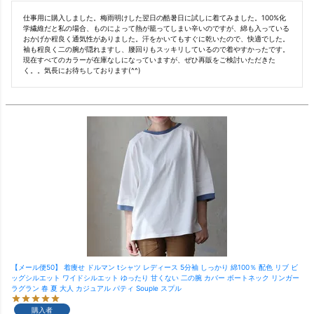
仕事用に購入しました。梅雨明けした翌日の酷暑日に試しに着てみました。100%化
学繊維だと私の場合、ものによって熱が籠ってしまい辛いのですが、綿も入っている
おかげか程良く通気性がありました。汗をかいてもすぐに乾いたので、快適でした。

袖も程良く二の腕が隠れますし、腰回りもスッキリしているので着やすかったです。

現在すべてのカラーが在庫なしになっていますが、ぜひ再販をご検討いただきた
く。。気長にお待ちしております(^^)
【メール便50】 着痩せ ドルマン tシャツ レディース 5分袖 しっかり 綿100％ 配色 リブ ビ
ッグシルエット ワイドシルエット ゆったり 甘くない 二の腕 カバー ボートネック リンガー
ラグラン 春 夏 大人 カジュアル パティ Souple スプル
購入者