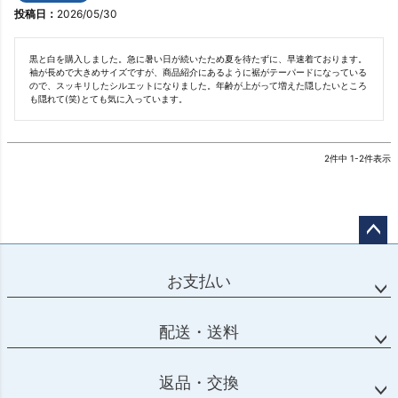
投稿日
2026/05/30
黒と白を購入しました。急に暑い日が続いたため夏を待たずに、早速着ております。
袖が長めで大きめサイズですが、商品紹介にあるように裾がテーパードになっている
ので、スッキリしたシルエットになりました。年齢が上がって増えた隠したいところ
も隠れて(笑)とても気に入っています。
2
件中
1
-
2
件表示
ページ
トップ
お支払い
へ
配送・送料
返品・交換