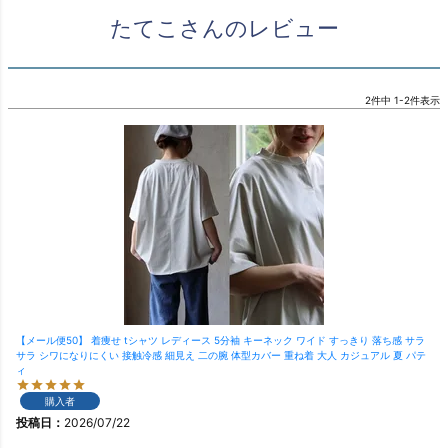
たてこさんのレビュー
2
件中
1
-
2
件表示
【メール便50】 着痩せ tシャツ レディース 5分袖 キーネック ワイド すっきり 落ち感 サラ
サラ シワになりにくい 接触冷感 細見え 二の腕 体型カバー 重ね着 大人 カジュアル 夏 パテ
ィ
購入者
投稿日
2026/07/22