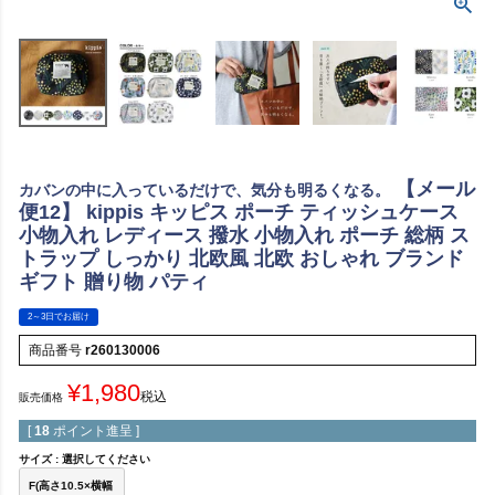
【メール
カバンの中に入っているだけで、気分も明るくなる。
便12】 kippis キッピス ポーチ ティッシュケース
小物入れ レディース 撥水 小物入れ ポーチ 総柄 ス
トラップ しっかり 北欧風 北欧 おしゃれ ブランド
ギフト 贈り物 パティ
2～3日でお届け
商品番号
r260130006
¥
1,980
税込
販売価格
[
18
ポイント進呈 ]
サイズ
選択してください
F(高さ10.5×横幅