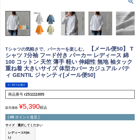
【メール便50】 T
Tシャツの気軽さで、パーカーを楽しむ。
シャツ 7分袖 フード付き パーカー レディース 綿
100 コットン 天竺 薄手 軽い 伸縮性 無地 袖タック
重ね着 大きいサイズ 体型カバー カジュアル パテ
ィ GENTIL ジャンティ[メール便50]
2～3日でお届け
商品番号
r251111005
¥
5,390
税込
販売価格
[
49
ポイント進呈 ]
サイズ
選択してください
レディースF(M-
L)