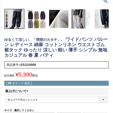
ワイドパンツ バルー
ゆるくて涼しい、「理想のカタチ」。
ン レディース 綿麻 コットンリネン ウエストゴム
裾タック ゆったり 涼しい 軽い 薄手 シンプル 無地
カジュアル 春 夏 パティ
商品番号
r251110006
¥
5,390
税込
販売価格
[
49
ポイント進呈 ]
裾上げについて
(
必
須
)
サイズ
選択してください