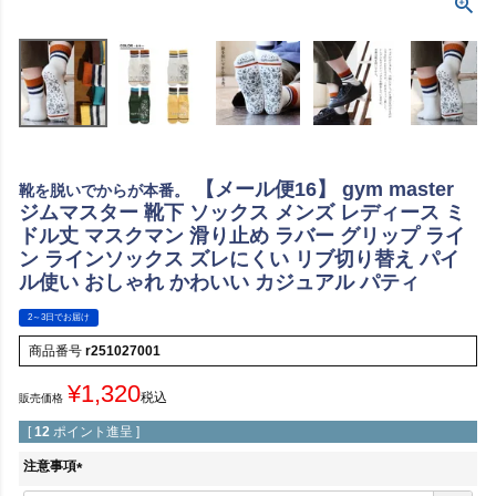
【メール便16】 gym master
靴を脱いでからが本番。
ジムマスター 靴下 ソックス メンズ レディース ミ
ドル丈 マスクマン 滑り止め ラバー グリップ ライ
ン ラインソックス ズレにくい リブ切り替え パイ
ル使い おしゃれ かわいい カジュアル パティ
2～3日でお届け
商品番号
r251027001
¥
1,320
税込
販売価格
[
12
ポイント進呈 ]
注意事項
(