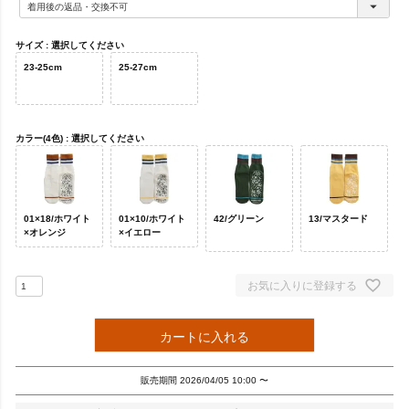
必
須
)
サイズ
選択してください
23-25cm
25-27cm
カラー(4色)
選択してください
01×18/ホワイト
01×10/ホワイト
42/グリーン
13/マスタード
×オレンジ
×イエロー
お気に入りに登録する
カートに入れる
販売期間
2026/04/05 10:00
〜