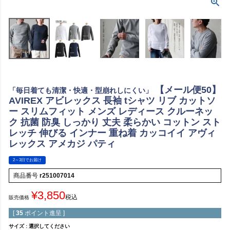
【メール便50】
「毎日着ても清潔・快適・型崩れしにくい」
AVIREX アビレックス 長袖 tシャツ リブ カットソ
ー スリムフィット メンズ レディース クルーネッ
ク 抗菌 防臭 しっかり 丈夫 柔らかい コットン スト
レッチ 伸びる インナー 重ね着 カッコイイ アヴィ
レックス アメカジ パティ
2～3日でお届け
商品番号
r251007014
¥
3,850
税込
販売価格
[
35
ポイント進呈 ]
サイズ
選択してください