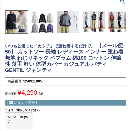
【メール便
いつもと違った「カタチ」で重ね着するだけで。
50】 カットソー 長袖 レディース インナー 重ね着
無地 ねじりネック ペプラム 綿100 コットン 伸縮
性 薄手 軽い 体型カバー カジュアル パティ
GENTIL ジャンティ
商品番号
r250911005
¥
4,290
税込
販売価格
[
39
ポイント進呈 ]
サイズ
選択してください
レディースF(M-
L)