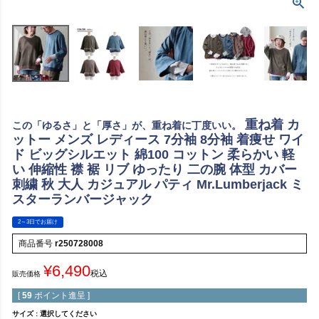
重ね着 カ
この「ゆるさ」と「厚さ」が、重ね着に丁度いい。
ットー メンズ レディース 7分袖 8分袖 着痩せ ワイ
ド ビッグシルエット 綿100 コットン 柔らかい 軽
い 伸縮性 襟 裾 リブ ゆったり 二の腕 体型 カバー
刺繍 秋 大人 カジュアル パティ Mr.Lumberjack ミ
スターランバージャック
2～3日でお届け
商品番号
r250728008
¥
6,490
税込
販売価格
[
59
ポイント進呈 ]
サイズ
選択してください