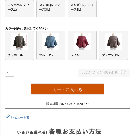
メンズM(レディ
メンズL(レディ
メンズXL(レディ
ースL)
ースXL)
ース3L)
カラー(4色)
選択してください
チャコール
ブルーグレー
ワイン
ブラウングレー
お気に入りに登録する
カートに入れる
販売期間
2026/03/15 10:00
〜
レビューを書く