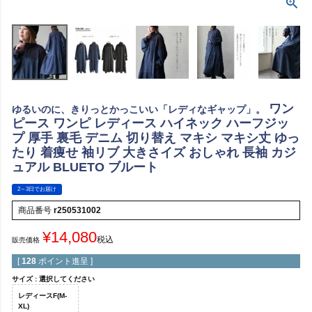
ワン
ゆるいのに、きりっとかっこいい「レディなギャップ」。
ピース ワンピ レディース ハイネック ハーフジッ
プ 厚手 裏毛 デニム 切り替え マキシ マキシ丈 ゆっ
たり 着痩せ 袖リブ 大きさイズ おしゃれ 長袖 カジ
ュアル BLUETO ブルート
2～3日でお届け
商品番号
r250531002
¥
14,080
税込
販売価格
[
128
ポイント進呈 ]
サイズ
選択してください
レディースF(M-
XL)