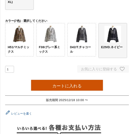
XL)
カラー(7色)
選択してください
H51/マルチミッ
F38/グレー系ミ
D42/T.チャコー
E29/D.ネイビー
クス
ックス
ル
お気に入りに登録する
カートに入れる
販売期間
2025/12/18 10:00
〜
レビューを書く