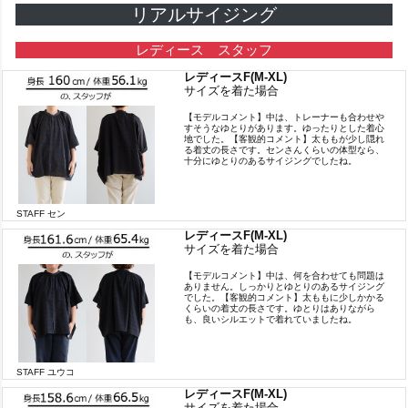
リアルサイジング
レディース スタッフ
レディースF(M-XL)
サイズを着た場合
【モデルコメント】中は、トレーナーも合わせや
すそうなゆとりがあります。ゆったりとした着心
地でした。【客観的コメント】太ももが少し隠れ
る着丈の長さです。センさんくらいの体型なら、
十分にゆとりのあるサイジングでしたね。
STAFF セン
レディースF(M-XL)
サイズを着た場合
【モデルコメント】中は、何を合わせても問題は
ありません。しっかりとゆとりのあるサイジング
でした。【客観的コメント】太ももに少しかかる
くらいの着丈の長さです。ゆとりはありながら
も、良いシルエットで着れていましたね。
STAFF ユウコ
レディースF(M-XL)
サイズを着た場合