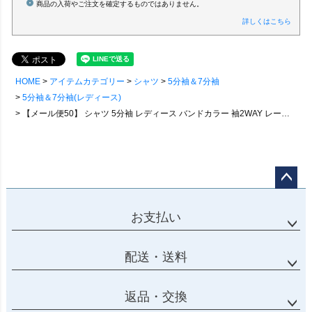
商品の入荷やご注文を確定するものではありません。
詳しくはこちら
HOME
アイテムカテゴリー
シャツ
5分袖＆7分袖
5分袖＆7分袖(レディース)
【メール便50】 シャツ 5分袖 レディース バンドカラー 袖2WAY レース 刺繍 ダイヤ柄 ジャガード 綿100 コットン 薄手 軽い 通気性 ドルマン ワイド 大きいサイズ ゆったり 体型カバー すっきり 秋 カジュアル パティ
ページ
トップ
お支払い
へ
配送・送料
返品・交換