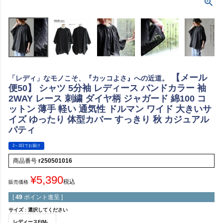
【メール
「レディ」なモノこそ、『カッコよさ』への近道。
便50】 シャツ 5分袖 レディース バンドカラー 袖
2WAY レース 刺繍 ダイヤ柄 ジャガード 綿100 コ
ットン 薄手 軽い 通気性 ドルマン ワイド 大きいサ
イズ ゆったり 体型カバー すっきり 秋 カジュアル
パティ
2～3日でお届け
商品番号
r250501016
¥
5,390
税込
販売価格
[
49
ポイント進呈 ]
サイズ
選択してください
レディースF(M-