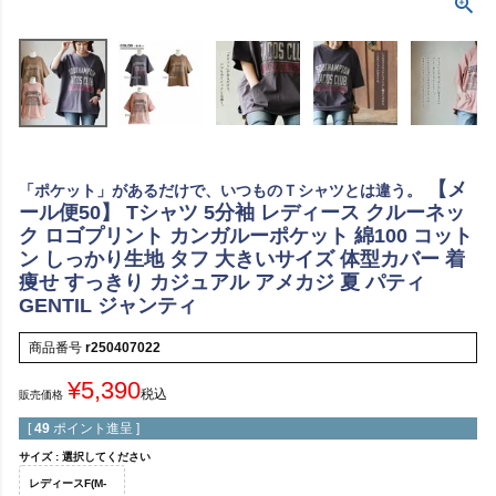
【メ
「ポケット」があるだけで、いつものＴシャツとは違う。
ール便50】 Tシャツ 5分袖 レディース クルーネッ
ク ロゴプリント カンガルーポケット 綿100 コット
ン しっかり生地 タフ 大きいサイズ 体型カバー 着
痩せ すっきり カジュアル アメカジ 夏 パティ
GENTIL ジャンティ
商品番号
r250407022
¥
5,390
税込
販売価格
[
49
ポイント進呈 ]
サイズ
選択してください
レディースF(M-