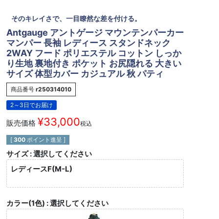
そのキレイさで、一目瞭然な差を付ける。
Antgauge アントゲージ マウンテンパーカー
マンパー 長袖 レディース スタンドネック
2WAY フード ポリエステル コットン しっか
り生地 裏地付き ポケット お尻隠れる 大きい
サイズ 体型カバー カジュアル 秋 パティ
商品番号
r250314010
2～3日でお届け
¥
33,000
販売価格
税込
[
300
ポイント進呈 ]
サイズ
選択してください
レディースF(M-L)
カラー(1色)
選択してください