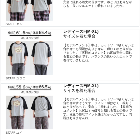
完全に隠れる着丈の長さです。ゆとりはありなが
らも、良いシルエットで着れていましたね。
STAFF セン
レディースF(M-XL)
サイズを着た場合
【モデルコメント】中は、カットソー1枚くらいは
合わせても問題はありません。程好くゆとりがあ
りました。【客観的コメント】お尻は完全に隠れ
る着丈の長さです。バランスの良いシルエットで
着れていましたね。
STAFF ユウコ
レディースF(M-XL)
サイズを着た場合
【モデルコメント】中は、カットソー1枚くらいは
合わせやすそうです。フィット感はなく、程好く
ゆとりがあって、安心して着れました。【客観的
コメント】お尻はすっぽりと隠れる着丈の長さで
す。目立つ様なフィット感はなかったですし、問
題はありませんね。
STAFF ユイ