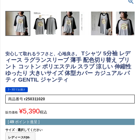
Tシャツ 5分袖 レデ
安心して取れるラフさと、心地良さ。
ィース ラグランスリーブ 薄手 配色切り替え プリ
ント コットン ポリエステル スラブ 涼しい 伸縮性
ゆったり 大きいサイズ 体型カバー カジュアル パ
ティ GENTIL ジャンティ
2～3日でお届け
商品番号
r250311020
¥
5,390
税込
販売価格
[
49
ポイント進呈 ]
サイズ
選択してください
レディースF(M-