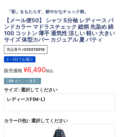
「彩」をもたらす、鮮やかなチェック柄。
【メール便50】 シャツ 5分袖 レディース バ
ンドカラー マドラスチェック 総柄 先染め 綿
100 コットン 薄手 通気性 涼しい 軽い 大きい
サイズ 体型カバー カジュアル 夏 パティ
商品番号
r250210016
2～3日でお届け
¥
6,490
販売価格
税込
[
59
ポイント進呈 ]
サイズ
選択してください
レディースF(M-L)
カラー(1色)
選択してください