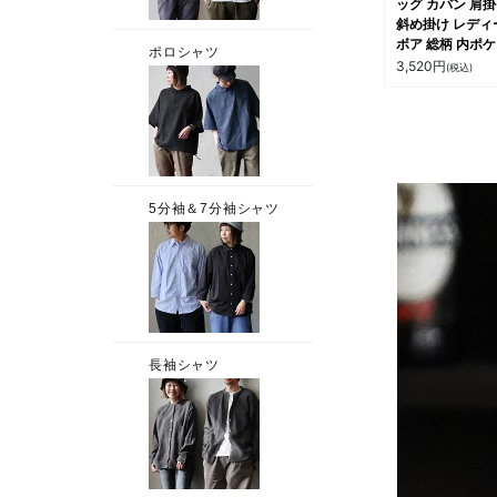
ッグ カバン 肩
斜め掛け レディ
ボア 総柄 内ポ
ト付き スナップ
3,520
円
(税込)
ン B5 収納 秋 冬
ジュアル パティ