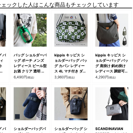
チェックした人はこんな商品もチェックしています
 バ
バッグ ショルダーバ
kippis キッピス シ
kippis キッピス シ
ディ
ッグ ポーチ メンズ
ョルダーバッグ バッ
ョルダーバッグ バッ
ト
レディース ビール型
グ カバン レディー
グ 肩掛け 斜め掛け
しっ
お酒 クリア 透明 ジ
ス 4L マチ付き ダブ
レディース 調節可能
ト
ッパー お出かけ カ
ルジップ 多収納ポケ
無地 ナイロン 撥水
6,490
円
3,960
円
4,290
円
(税込)
(税込)
(税込)
イズ
ジュアル アウトドア
ット しっかり生地
タフ 丈夫 大容量 多
ィ
お洒落 パティ
北欧風 北欧 おしゃ
ポケット カジュアル
YOIDORE ヨイドレ
れ ブランド ギフト
お出掛け 1泊2日 北
贈り物 お出掛け カ
欧 通勤 パティ
ジュアル パティ
 バ
ショルダーバッグバ
ショルダーバッグ シ
SCANDINAVIAN