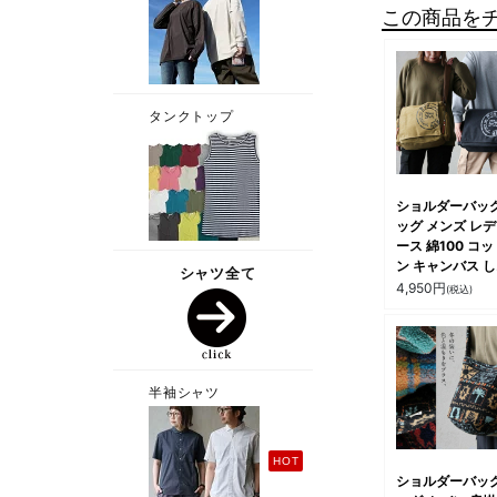
この商品を
ショルダーバッグ
ッグ メンズ レ
ース 綿100 コッ
ン キャンバス 
かり生地 プリン
4,950
円
(税込)
多収納 大きいサ
カジュアル パテ
ショルダーバッグ