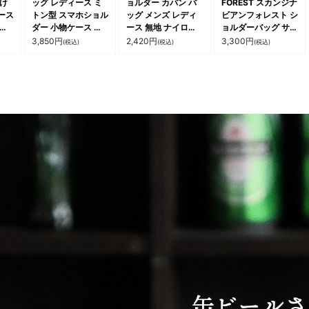
掛け
ッグ レディース ミ
ョルダー カバン バ
FOREST スカンジナ
ース
トン型 スマホショル
ッグ メンズ レディ
ビアンフォレスト シ
ケッ
ダー 小物ケース シ
ース 無地 ナイロン
ョルダーバッグ サコ
ボタ
ープボア 無地 レオ
ポリエステル メッシ
ッシュ ショルダー
3,850
円
2,420
円
3,300
円
(税込)
(税込)
(税込)
 カ
パード ショルダース
ュ コンパクト カジ
ポーチ レディース
トラップ 調節可 お
ュアルr 旅行 お出掛
斜め掛け 撥水 ポリ
出かけ 秋 冬 カジュ
け パティ
エステル しっかり生
アル パティ le colis
地 丈夫 軽い お出掛
ルコリ
け 旅行 1泊2日 北欧
パティ