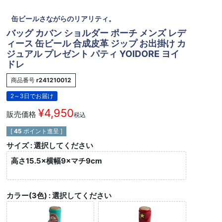
缶ビールさながらのリアリティ。
バッグ カバン ショルダー ポーチ メンズ レデ
ィース 缶ビール 合成皮革 ジップ お出掛け カ
ジュアル プレゼント パティ YOIDORE ヨイ
ドレ
商品番号
r241210012
2～3日でお届け
¥
4,950
販売価格
税込
[
45
ポイント進呈 ]
サイズ
選択してください
高さ15.5×横幅9×マチ9cm
カラー(3色)
選択してください