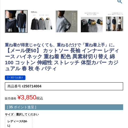
重ね着が得意じゃなくても、重ねるだけで「重ね着上手」に。
【メール便50】 カットソー 長袖 インナー レディ
ース ハイネック 重ね着 配色 異素材切り替え 綿
100 コットン 伸縮性 ストレッチ 体型カバー カジ
ュアル 春 秋 冬 パティ
2～3日でお届け
商品番号
r250714004
¥
3,850
税込
販売価格
[
35
ポイント進呈 ]
サイズ
選択してください
レディースF(M-
L)