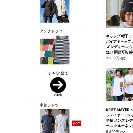
キャップ 帽子 
パイアキャップ 
ズ レディース 
短い 調節可能 綿
100 コットンツ
3,960
円
(税込)
しっかり生地 お
け カジュアル 
落 パティ
KRIFF MAYER 
フメイヤー Tシ
半袖 メンズ レ
ース クルーネッ
ラグランスリーブ
5,390
円
(税込)