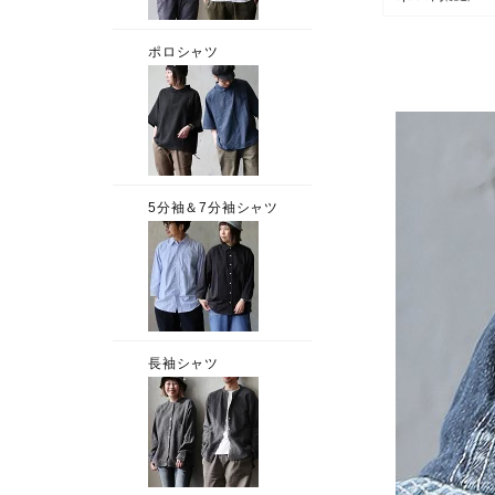
触冷感 ひんやり
しい ストレッチ
きやすい 配色 
ケット 刺繍 大
サイズ 体型カバ
カジュアル 夏 
ィ