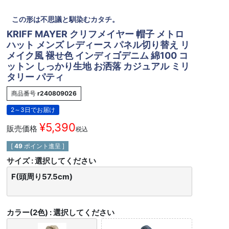
この形は不思議と馴染むカタチ。
KRIFF MAYER クリフメイヤー 帽子 メトロ
ハット メンズ レディース パネル切り替え リ
メイク風 褪せ色 インディゴデニム 綿100 コ
ットン しっかり生地 お洒落 カジュアル ミリ
タリー パティ
商品番号
r240809026
2～3日でお届け
¥
5,390
販売価格
税込
[
49
ポイント進呈 ]
サイズ
選択してください
F(頭周り57.5cm)
カラー(2色)
選択してください