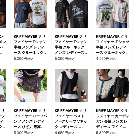
アン
KRIFF MAYER クリ
KRIFF MAYER クリ
KRIFF MAYER クリ
メン
フメイヤー Tシャツ
フメイヤー Tシャツ
フメイヤー Ｔシャツ
ツバ
半袖 メンズ レディ
半袖 クルーネック
半袖 メンズ レディ
ース クルーネック
メンズ レディース
ース クルーネック
イル
スヌーピー バックプ
バックプリント ロゴ
キャラクター マスク
5,390
円
5,390
円
4,950
円
(税込)
(税込)
(税込)
出掛
リント 刺繍 キャラ
ルアー 接触冷感 涼
マン プリント ロゴ
お洒
クター 綿100 コッ
しい ハリ タフ しっ
ボーダー 配色切り替
トン 軽い 薄手 通気
かり生地 ボックスシ
え コットン ポリエ
性 カジュアル 夏 パ
ルエット 大きいサイ
ステル 胸ポケット
ティ
ズ カジュアル 夏 ア
刺繍 カジュアル 夏
ウトドア パティ
パティ
クリ
KRIFF MAYER クリ
KRIFF MAYER クリ
KRIFF MAYER クリ
ャツ
フメイヤー ハーフパ
フメイヤー ベスト
フメイヤー カーディ
ディ
ンツ メンズ レディ
ノースリーブ Vネッ
ガン 長袖 メンズ レ
ク
ース ひざ丈 等高線
ク レディース コッ
ディース ワイド 起
 接
柄 総柄 撥水 防汚
トン 楊柳 シワ 薄手
毛 もっちり 伸縮性
5,390
円
4,950
円
5,390
円
(税込)
(税込)
(税込)