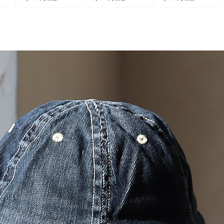
 涼
UVカット ストレッ
通気性 涼しい 柔ら
軽い 暖かい ストレ
 動
チ 薄手 軽い かるさ
か ストレッチ 体型
ッチ Vネック 配色リ
胸ポ
らエアー Dカン付き
カバー カジュアル
ブ ステッチ お尻 体
きい
ウエストゴム 楽ちん
夏 パティ
系 カバー 大きいサ
ー
アウトドア 旅行 キ
イズ カジュアル 秋
パテ
ャンプ カジュアル
冬 パティ
夏 パティ