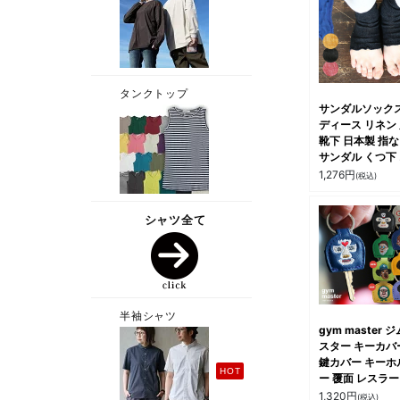
サンダルソックス
ディース リネン
靴下 日本製 指
サンダル くつ下
える フリーサイ
1,276
円
(税込)
涼しい 無地 つ
なし 蒸れない 春
秋 冷房対策 サ
ラ ギフト プレ
ト 誕生日プレ P
パティ SMALL
STONE SOCKS
モールストーン
クス
gym master 
スター キーカバ
鍵カバー キーホ
ー 覆面 レスラー
スクマン スマイ
1,320
円
(税込)