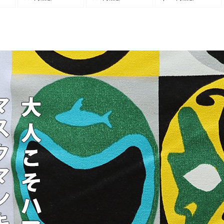
刺繍
ッチ 日本製 フルベ
除菌 ノンアルコール
づらい」 防菌 消臭
 グ
ジタブル タンニング
40代 50代 おしゃれ
加工 裏パイル マス
 プ
レザー メンズ レデ
クマン キャラクター
ト
ィース 40代 50代
ハッピー刺繍 ライン
ィー
Brown Brown ブラ
ソックス ワンポイン
セッ
ウンブラウン
ト パティ