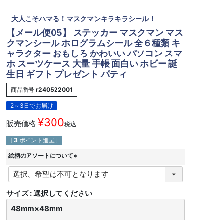
大人こそハマる！マスクマンキラキラシール！
【メール便05】 ステッカー マスクマン マス
クマンシール ホログラムシール 全６種類 キ
ャラクター おもしろ かわいい パソコン スマ
ホ スーツケース 大量 手帳 面白い ホビー 誕
生日 ギフト プレゼント パティ
商品番号
r240522001
2～3日でお届け
¥
300
販売価格
税込
[
3
ポイント進呈 ]
絵柄のアソートについて
(
必
須
サイズ
選択してください
)
48mm×48mm