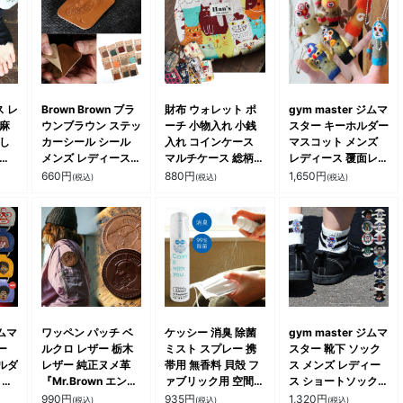
 レ
Brown Brown ブラ
財布 ウォレット ポ
gym master ジムマ
 麻
ウンブラウン ステッ
ーチ 小物入れ 小銭
スター キーホルダー
なし
カーシール シール
入れ コインケース
マスコット メンズ
 洗
メンズ レディース
マルチケース 総柄
レディース 覆面レス
ズ
正方形 牛革 カウレ
プリント ねこ 猫 ネ
ラー マスクマン フ
660
円
880
円
1,650
円
(税込)
(税込)
(税込)
ま先
ザー 端切れ お洒落
コ 動物 アニマル
ェルト ハンドメイド
 夏
カジュアル パティ
ZOO ジップ コンパ
目印 アクセサリー
ラサ
クト キャッシュレス
贈り物 プレゼント
ゼン
お出かけ お洒落 カ
カジュアル パティ
ATY
ジュアル パティ
 ス
ソッ
ジムマ
ワッペン パッチ ベ
ケッシー 消臭 除菌
gym master ジムマ
ー
ルクロ レザー 栃木
ミスト スプレー 携
スター 靴下 ソック
ルダ
レザー 純正ヌメ革
帯用 無香料 貝殻 フ
ス メンズ レディー
 マ
『Mr.Brown エンボ
ァブリック用 空間用
ス ショートソックス
ル
ス加工』 ハンドステ
ミニサイズ 99.9%
「虫が服に寄り付き
990
円
935
円
1,320
円
(税込)
(税込)
(税込)