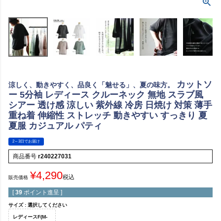
カットソ
涼しく、動きやすく、品良く「魅せる」、夏の味方。
ー 5分袖 レディース クルーネック 無地 スラブ風
シアー 透け感 涼しい 紫外線 冷房 日焼け 対策 薄手
重ね着 伸縮性 ストレッチ 動きやすい すっきり 夏
夏服 カジュアル パティ
2～3日でお届け
商品番号
r240227031
¥
4,290
税込
販売価格
[
39
ポイント進呈 ]
サイズ
選択してください
レディースF(M-