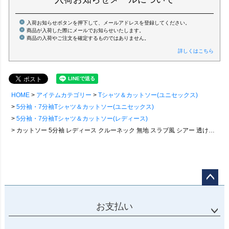
入荷お知らせボタンを押下して、メールアドレスを登録してください。
商品が入荷した際にメールでお知らせいたします。
商品の入荷やご注文を確定するものではありません。
詳しくはこちら
HOME
アイテムカテゴリー
Tシャツ＆カットソー(ユニセックス)
5分袖・7分袖Tシャツ＆カットソー(ユニセックス)
5分袖・7分袖Tシャツ＆カットソー(レディース)
カットソー 5分袖 レディース クルーネック 無地 スラブ風 シアー 透け感 涼しい 紫外線 冷房 日焼け 対策 薄手 重ね着 伸縮性 ストレッチ 動きやすい すっきり 夏 夏服 カジュアル パティ
ページ
トップ
お支払い
へ