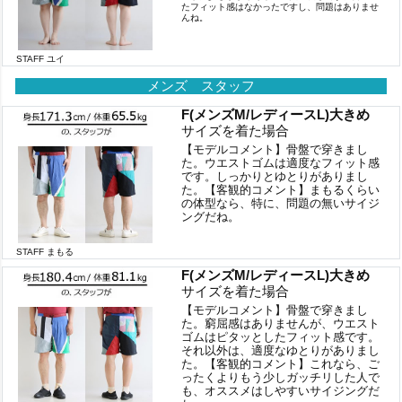
たフィット感はなかったですし、問題はありませ
んね。
STAFF ユイ
メンズ スタッフ
F(メンズM/レディースL)大きめ
サイズを着た場合
【モデルコメント】骨盤で穿きまし
た。ウエストゴムは適度なフィット感
です。しっかりとゆとりがありまし
た。【客観的コメント】まもるくらい
の体型なら、特に、問題の無いサイジ
ングだね。
STAFF まもる
F(メンズM/レディースL)大きめ
サイズを着た場合
【モデルコメント】骨盤で穿きまし
た。窮屈感はありませんが、ウエスト
ゴムはピタッとしたフィット感です。
それ以外は、適度なゆとりがありまし
た。【客観的コメント】これなら、ご
ったくよりもう少しガッチリした人で
も、オススメはしやすいサイジングだ