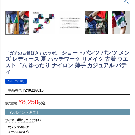
ショートパンツ パンツ メン
「ガチの古着好き」のツボ。
ズ レディース 夏 パッチワーク リメイク 古着 ウエ
ストゴム ゆったり ナイロン 薄手 カジュアル パテ
ィ
2～3日でお届け
商品番号
r240216016
¥
8,250
税込
販売価格
[
75
ポイント進呈 ]
サイズ
選択してください
F(メンズM/レデ
ィースL)大きめ