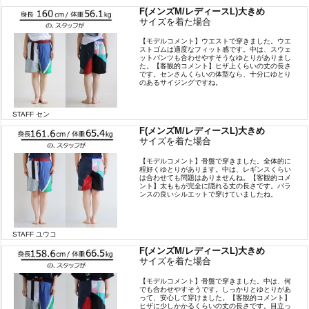
F(メンズM/レディースL)大きめ
サイズを着た場合
【モデルコメント】ウエストで穿きました。ウエ
ストゴムは適度なフィット感です。中は、スウェ
ットパンツも合わせやすそうなゆとりがありまし
た。【客観的コメント】ヒザ上くらいの丈の長さ
です。センさんくらいの体型なら、十分にゆとり
のあるサイジングですね。
STAFF セン
F(メンズM/レディースL)大きめ
サイズを着た場合
【モデルコメント】骨盤で穿きました。全体的に
程好くゆとりがあります。中は、レギンスくらい
は合わせても問題はありませんね。【客観的コメ
ント】太ももが完全に隠れる丈の長さです。バラ
ンスの良いシルエットで穿けていましたね。
STAFF ユウコ
F(メンズM/レディースL)大きめ
サイズを着た場合
【モデルコメント】骨盤で穿きました。中は、何
でも合わせやすそうです。しっかりとゆとりがあ
って、安心して穿けました。【客観的コメント】
ヒザに少しかかるくらいの丈の長さです。目立っ