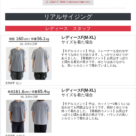
リアルサイジング
レディース スタッフ
レディースF(M-XL)
サイズを着た場合
【モデルコメント】中は、トレーナーも合わせや
すそうなゆとりがあります。しっかりとゆとりが
ありました。【客観的コメント】お尻はすっぽり
と隠れる着丈の長さです。ゆとりはありながら
も、良いシルエットで着れていましたね。
STAFF セン
レディースF(M-XL)
サイズを着た場合
【モデルコメント】中は、カットソー2枚くらいは
合わせても問題はなさそうです。程好くゆとりを
持って着れました。【客観的コメント】お尻はす
っぽりと隠れる着丈の長さです。バランスの良い
シルエットで着れましたね。
STAFF ユウコ