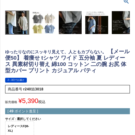
【メール
ゆったりなのにスッキリ見えて、人ともカブらない。
便50】 着痩せ tシャツ ワイド 五分袖 夏 レディー
ス 異素材切り替え 綿100 コットン 二の腕 お尻 体
型カバー プリント カジュアル パティ
2～3日でお届け
商品番号
r240113018
¥
5,390
税込
販売価格
[
49
ポイント進呈 ]
サイズ
選択してください
レディースF(M-
XL)