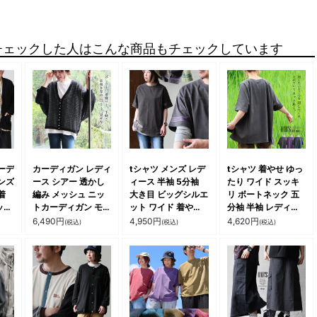
チェックした人はこんな商品もチェックしています
ーデ
カーディガン レディ
tシャツ メンズ レデ
tシャツ 着やせ ゆっ
ンズ
ース シアー 透かし
ィース 半袖 5分袖
たり ワイド スッキ
着
編み メッシュ ニッ
大き目 ビッグシルエ
リ ボートネック 五
ット
トカーディガン モモ
ット ワイド 着やせ
分袖 半袖 レディー
ポリ
ンガカーデ 多ボタン
夏 涼しい 冷感 ピグ
ス 夏 綿100％ ピグ
6,490
円
4,950
円
4,620
円
(税込)
(税込)
(税込)
伸縮
ボリューム袖 羽織り
メント加工 色合い
メント かっこいい
ジュ
レーヨン パティ
綿100 コットン し
ロゴ プリント お尻
っかり 丈夫 袖ライ
二の腕 隠れ カバー
ン 洗濯 強い リブ 重
ラグラン 重ね着 細
ね着 アメカジ 大人
見え パティ OAR’S
カジュアル パティ
オールズ
OAR’S オールズ