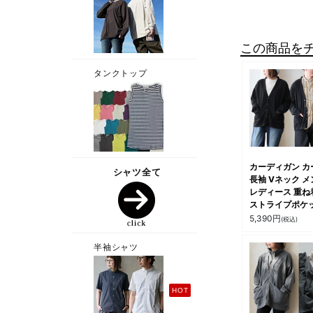
この商品を
カーディガン カ
長袖 Vネック メ
レディース 重ね
ストライプポケ
マーブルボタン 
5,390
円
(税込)
エステル 軽い 
性 ゆったり カ
アル 春 パティ