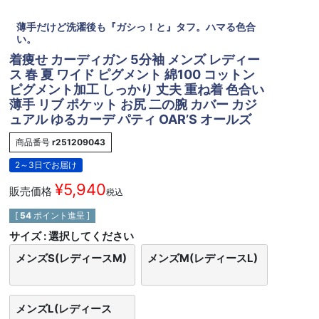
薄手だけど洗濯後も『ガシっ！と』タフ。ハマる色合
い。
着痩せ カーディガン 5分袖 メンズ レディー
ス 春 夏 ワイド ピグメント 綿100 コットン
ピグメント加工 しっかり 丈夫 重ね着 色合い
薄手 リブ ポケット お尻 二の腕 カバー カジ
ュアル ゆるカーデ パティ OAR’S オールズ
商品番号
r251209043
2～3日でお届け
¥
5,940
販売価格
税込
[
54
ポイント進呈 ]
サイズ
選択してください
メンズS(レディースM)
メンズM(レディースL)
メンズL(レディース