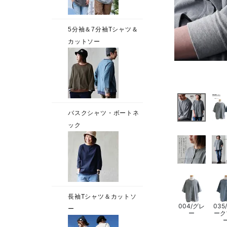
004/グレ
035
ー
ーク