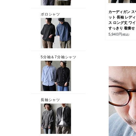
カーディガン ス
ット 長袖 レデ
ス ロング丈 ワ
すっきり 着痩せ
系 お尻 カバー 
5,940
円
(税込)
え ハイネック 
ドなし ジップア
綿100% 切り替
グメント ヴィン
ジ ビッグポケッ
リブ カジュアル
ティ ALISTAIR
ステア