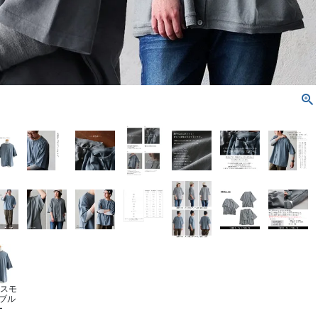
/スモ
ブル
ー