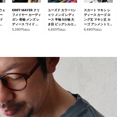
ウェ
KRIFF MAYER クリ
ユーズド カラー tシ
スカート マキシ レ
ィー
フメイヤー カーディ
ャツ メンズ レディ
ディース カーゴ ロ
イド
ガン 長袖 メンズ レ
ース 半袖 5分袖 大
ング丈 マキシ丈 カ
 体
ディース ワイド 起
き目 ビッグシルエッ
ーゴ アシメントリー
細見
毛 もっちり 伸縮性
ト ワイド 着やせ 夏
ギャザー ウエストゴ
5,390
円
4,620
円
6,490
円
(税込)
(税込)
(税込)
フー
軽い 暖かい ストレ
綿100 コットン し
ム 薄手 軽量 大人カ
ップ
ッチ Vネック 配色リ
っかり 丈夫 洗濯 強
ジュアル ミリタリー
え ピ
ブ ステッチ お尻 体
い リブ 重ね着 星刺
パティ OAR’S オー
テー
系 カバー 大きいサ
繍 ポケット アメカ
ルズ
ト
イズ カジュアル 秋
ジ カジュアル 大き
 パ
冬 パティ
いサイズ パティ
 アリ
OAR’S オールズ